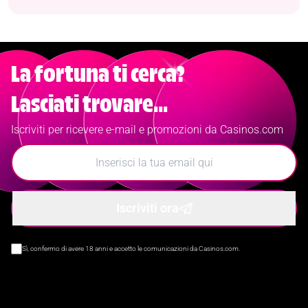
La fortuna ti cerca?
Lasciati trovare...
Iscriviti per ricevere e-mail e promozioni da Casinos.com
Iscriviti ora
Sì, confermo di avere 18 anni e accetto le comunicazioni da Casinos.com.