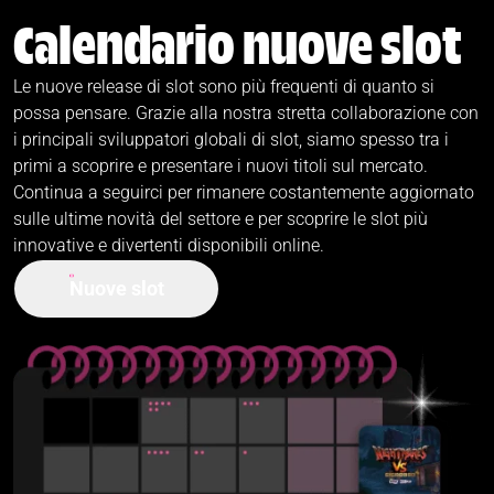
Calendario nuove slot
Le nuove release di slot sono più frequenti di quanto si
possa pensare. Grazie alla nostra stretta collaborazione con
i principali sviluppatori globali di slot, siamo spesso tra i
primi a scoprire e presentare i nuovi titoli sul mercato.
Continua a seguirci per rimanere costantemente aggiornato
sulle ultime novità del settore e per scoprire le slot più
innovative e divertenti disponibili online.
Nuove slot