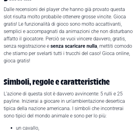
Dalle recensioni dei player che hanno già provato questa
slot risulta molto probabile ottenere grosse vincite. Gioca
gratis! Le funzionalità di gioco sono molto accattivanti,
semplici e accompagnati da animazioni che non disturbano
affatto il giocatore. Perciò se vuoi vincere davvero, gratis,
senza registrazione e
senza scaricare nulla
, mettiti comodo
che stiamo per svelarti tutti i trucchi del caso! Gioca online,
gioca gratis!
Simboli, regole e caratteristiche
L’azione di questa slot è davvero avvincente: 5 rulli e 25
payline. Inizierai a giocare in un’ambientazione desertica
tipica della nazione americana. I simboli che incontrerai
sono tipici del mondo animale e sono per lo più:
un cavallo,