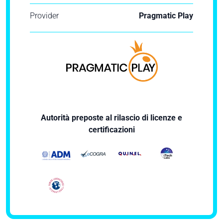
Provider
Pragmatic Play
Autorità preposte al rilascio di licenze e
certificazioni