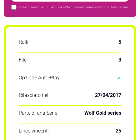
Dichiaro di avere più di 18 anni e accetto di ricevere comunicazioni da Casinos.com
Rulli
5
File
3
Opzione Auto-Play
Rilasciato nel
27/04/2017
Parte di una Serie
Wolf Gold series
Linee vincenti
25