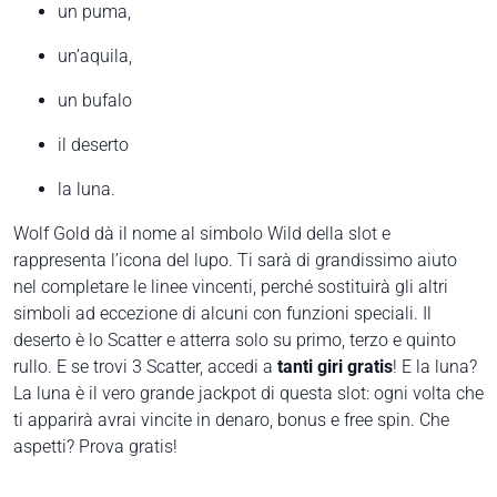
un puma,
un’aquila,
un bufalo
il deserto
la luna.
Wolf Gold dà il nome al simbolo Wild della slot e
rappresenta l’icona del lupo. Ti sarà di grandissimo aiuto
nel completare le linee vincenti, perché sostituirà gli altri
simboli ad eccezione di alcuni con funzioni speciali. Il
deserto è lo Scatter e atterra solo su primo, terzo e quinto
rullo. E se trovi 3 Scatter, accedi a
tanti giri gratis
! E la luna?
La luna è il vero grande jackpot di questa slot: ogni volta che
ti apparirà avrai vincite in denaro, bonus e free spin. Che
aspetti? Prova gratis!