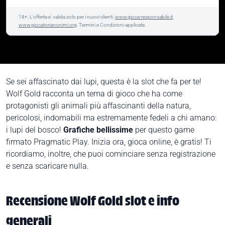
18+. L'offerta e' valida solo per i nuovi clienti.
www.gioca-responsabile.it
,
www.giocatorianonimi.org
. Termini e Condizioni applicate.
Se sei affascinato dai lupi, questa è la slot che fa per te!
Wolf Gold racconta un tema di gioco che ha come
protagonisti gli animali più affascinanti della natura,
pericolosi, indomabili ma estremamente fedeli a chi amano:
i lupi del bosco!
Grafiche bellissime
per questo game
firmato Pragmatic Play. Inizia ora, gioca online, è gratis! Ti
ricordiamo, inoltre, che puoi cominciare senza registrazione
e senza scaricare nulla.
Recensione Wolf Gold slot e info
generali