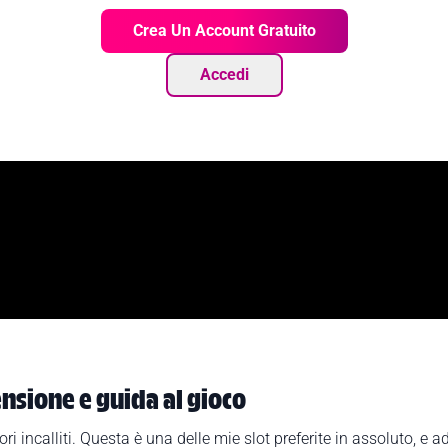
Crea Un Account Gratuito
Accedi
ensione e guida al gioco
ri incalliti. Questa è una delle mie slot preferite in assoluto, e 