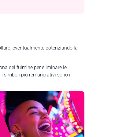
dollaro, eventualmente potenziando la
cona del fulmine per eliminare le
e i simboli più remunerativi sono i