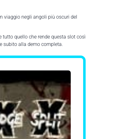
un viaggio negli angoli più oscuri del
e tutto quello che rende questa slot così
ere subito alla demo completa.