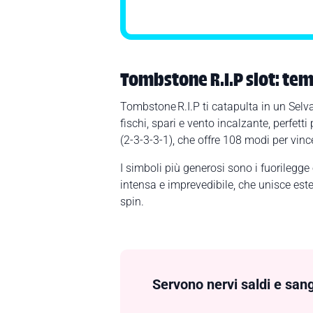
Tombstone R.I.P slot: tem
Tombstone R.I.P ti catapulta in un Selv
fischi, spari e vento incalzante, perfet
(2‑3‑3‑3‑1), che offre 108 modi per vin
I simboli più generosi sono i fuorilegge
intensa e imprevedibile, che unisce est
spin.
Servono nervi saldi e sang