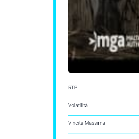
RTP
Volatilità
Vincita Massima