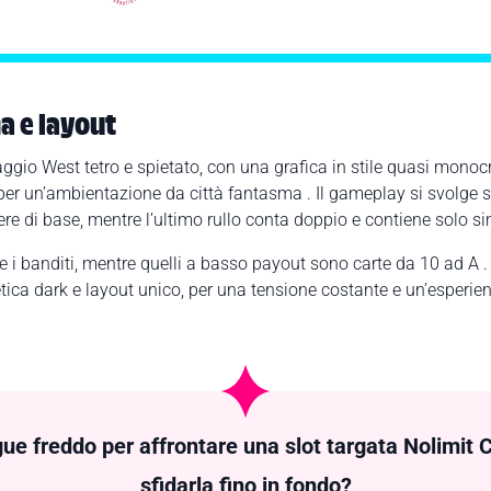
a e layout
aggio West tetro e spietato, con una grafica in stile quasi mon
ti per un’ambientazione da città fantasma . Il gameplay si svolge s
cere di base, mentre l’ultimo rullo conta doppio e contiene solo 
 e i banditi, mentre quelli a basso payout sono carte da 10 ad A . 
etica dark e layout unico, per una tensione costante e un’esperie
ue freddo per affrontare una slot targata Nolimit Cit
sfidarla fino in fondo?