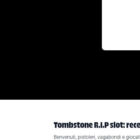
Tombstone R.I.P slot: rec
Benvenuti, pistoleri, vagabondi e giocato