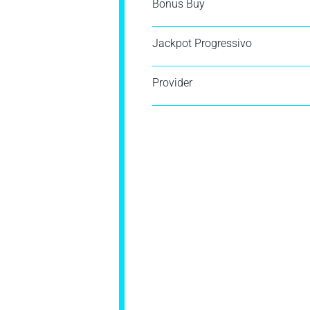
Bonus Buy
Jackpot Progressivo
Provider