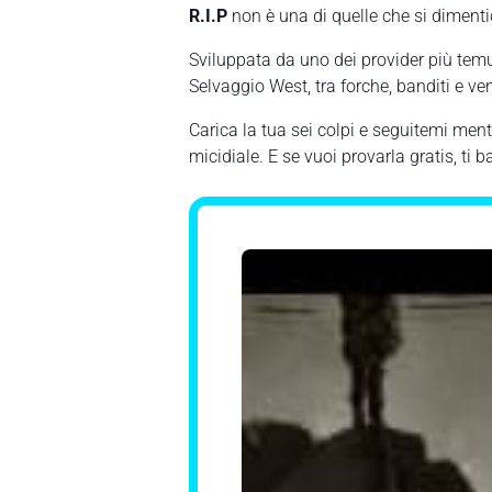
R.I.P
non è una di quelle che si diment
Sviluppata da uno dei provider più temuti
Selvaggio West, tra forche, banditi e ve
Carica la tua sei colpi e seguitemi ment
micidiale. E se vuoi provarla gratis, t