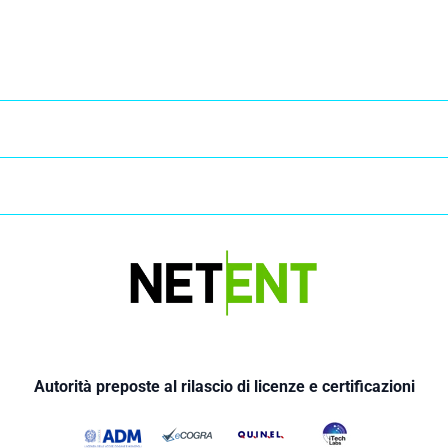
Autorità preposte al rilascio di licenze e certificazioni