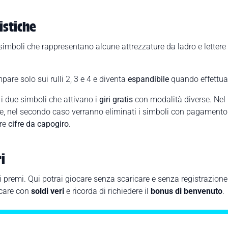
istiche
 simboli che rappresentano alcune attrezzature da ladro e lettere 
mpare solo sui rulli 2, 3 e 4 e diventa
espandibile
quando effettua
 i due simboli che attivano i
giri gratis
con modalità diverse. Nel
e, nel secondo caso verranno eliminati i simboli con pagamento 
ere
cifre da capogiro
.
i
i premi. Qui potrai giocare senza scaricare e senza registrazione.
ocare con
soldi veri
e ricorda di richiedere il
bonus di benvenuto
.