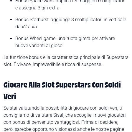
Bonus Space wars: duplica i 3 maggiori moltiplicatori
e assegna 3 giri extra
Bonus Starburst: aggiunge 3 moltiplicatori in verticale
da x2 a x5
Bonus Wheel game: una ruota girerà per attivare
nuove varianti al gioco.
La funzione bonus è la caratteristica principale di Superstars
slot. É vivace, imprevedibile e ricca di suspense.
Giocare Alla Slot Superstars Con Soldi
Veri
Se stai valutando la possibilità di giocare con soldi veri, ti
consigliamo di valutare Sisal, che accoglie i nuovi giocatori
con bonus di benvenuto vantaggiosi. Prima di decidere,
però, sarebbe opportuno visionassi anche le nostre pagine