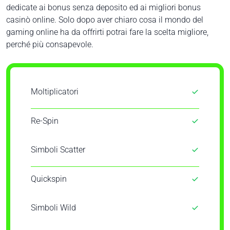
dedicate ai bonus senza deposito ed ai migliori bonus
casinò online. Solo dopo aver chiaro cosa il mondo del
gaming online ha da offrirti potrai fare la scelta migliore,
perché più consapevole.
Moltiplicatori
Re-Spin
Simboli Scatter
Quickspin
Simboli Wild