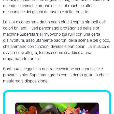
unendo le tecniche proprie delle slot machine alle
meccaniche dei giochi da tavolo e della roulette.
La slot è contornata da un neon blu ed ospita simboli dai
colori brillanti. I vari personaggi protagonisti della slot
machine Superstars si muovono sui rulli con una certa
disinvoltura, assolutamente padroni della scena e del gioco,
che animano con funzioni diverse e particolari. La musica è
ovviamente allegra, festosa come si addice a una
rimpatriata fra amici.
Continua a leggere la nostra recensione per conoscere e
provare la slot Superstars gratis con la demo gratuita che ti
mettiamo a disposizione.