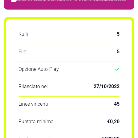
Rulli
5
File
5
Opzione Auto-Play
Rilasciato nel
27/10/2022
Linee vincenti
45
Puntata minima
€0,20