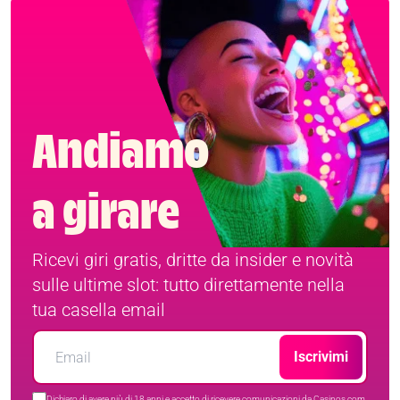
Andiamo
a girare
Ricevi giri gratis, dritte da insider e novità
sulle ultime slot: tutto direttamente nella
tua casella email
Iscrivimi
Dichiaro di avere più di 18 anni e accetto di ricevere comunicazioni da Casinos.com