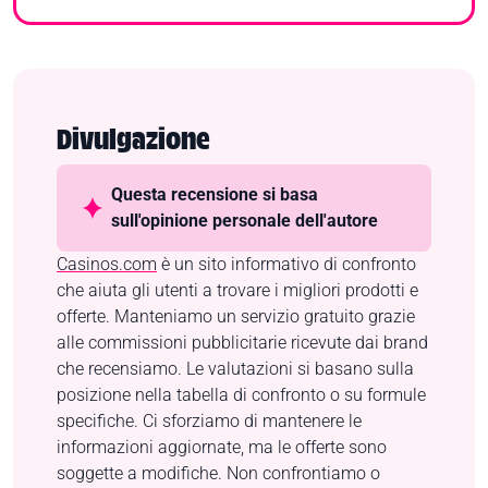
Divulgazione
Questa recensione si basa
sull'opinione personale dell'autore
Casinos.com
è un sito informativo di confronto
che aiuta gli utenti a trovare i migliori prodotti e
offerte. Manteniamo un servizio gratuito grazie
alle commissioni pubblicitarie ricevute dai brand
che recensiamo. Le valutazioni si basano sulla
posizione nella tabella di confronto o su formule
specifiche. Ci sforziamo di mantenere le
informazioni aggiornate, ma le offerte sono
soggette a modifiche. Non confrontiamo o