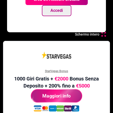
Accedi
Schermo intero
StarVegas Bonus
1000 Giri Gratis +
€2000
Bonus Senza
Deposito + 200% fino a
€5000
Maggiori info