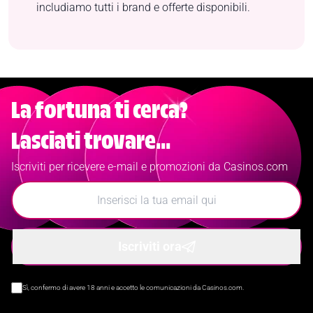
includiamo tutti i brand e offerte disponibili.
La fortuna ti cerca?
Lasciati trovare...
Iscriviti per ricevere e-mail e promozioni da Casinos.com
Iscriviti ora
Sì, confermo di avere 18 anni e accetto le comunicazioni da Casinos.com.