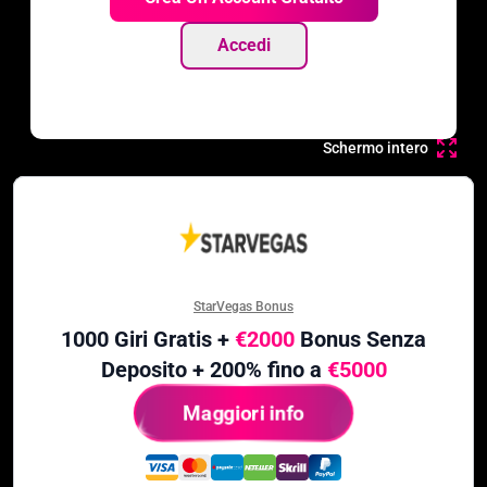
Accedi
Schermo intero
StarVegas Bonus
1000 Giri Gratis +
€2000
Bonus Senza
Deposito + 200% fino a
€5000
Maggiori info