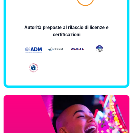
Autorità preposte al rilascio di licenze e
certificazioni