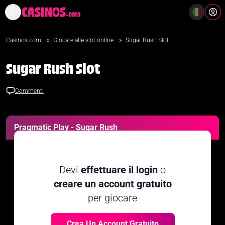
Casinò Online Casino Online
Mi
Casinos.com
»
Giocare alle slot online
»
Sugar Rush Slot
Sugar Rush Slot
Commenti
Pragmatic Play - Sugar Rush
Devi
effettuare il login
o
creare un account gratuito
per giocare
Crea Un Account Gratuito