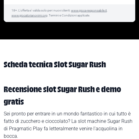
18+. L'offerta e' valida solo per i nuovi clienti.
www.gioca-responsabile.it
,
www.giocatorianonimi.org
. Termini e Condizioni applicate.
Scheda tecnica Slot Sugar Rush
Recensione slot Sugar Rush e demo
gratis
Sei pronto per entrare in un mondo fantastico in cui tutto è
fatto di zucchero e cioccolato? La slot machine Sugar Rush
di Pragmatic Play fa letteralmente venire l'acquolina in
bocca.