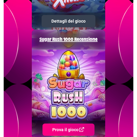
Dettagli del gioco
Sugar Rush 1000 Recensione
Prova il gioco