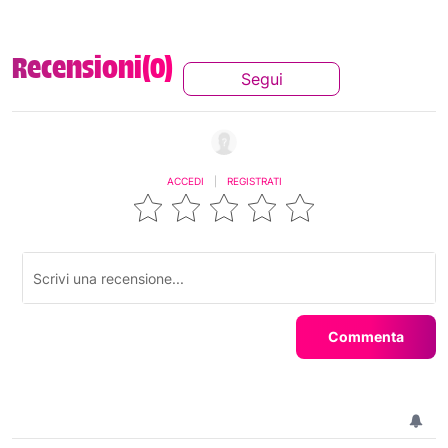
Recensioni(0)
Segui
Segui Questa Conversaz
ACCEDI
|
REGISTRATI
Commenta