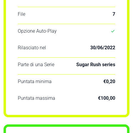
File
7
Opzione Auto-Play
Rilasciato nel
30/06/2022
Parte di una Serie
Sugar Rush series
Puntata minima
€0,20
Puntata massima
€100,00