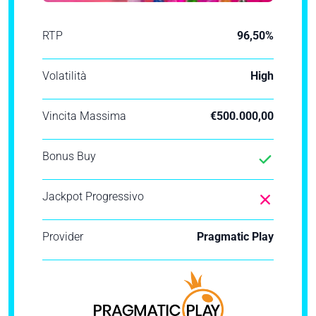
RTP
96,50%
Volatilità
High
Vincita Massima
€500.000,00
Bonus Buy
Jackpot Progressivo
Provider
Pragmatic Play