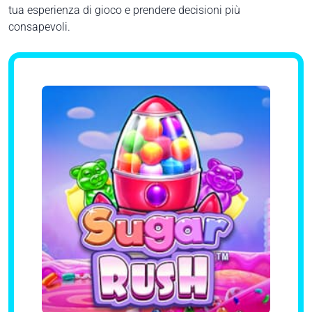
tua esperienza di gioco e prendere decisioni più
consapevoli.