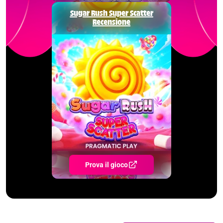
Sugar Rush Super Scatter
Recensione
Prova il gioco