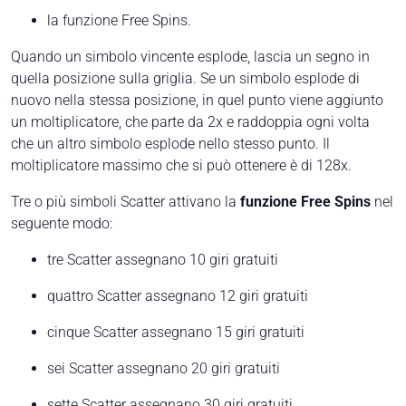
la funzione Free Spins.
Quando un simbolo vincente esplode, lascia un segno in
quella posizione sulla griglia. Se un simbolo esplode di
nuovo nella stessa posizione, in quel punto viene aggiunto
un moltiplicatore, che parte da 2x e raddoppia ogni volta
che un altro simbolo esplode nello stesso punto. Il
moltiplicatore massimo che si può ottenere è di 128x.
Tre o più simboli Scatter attivano la
funzione Free Spins
nel
seguente modo:
tre Scatter assegnano 10 giri gratuiti
quattro Scatter assegnano 12 giri gratuiti
cinque Scatter assegnano 15 giri gratuiti
sei Scatter assegnano 20 giri gratuiti
sette Scatter assegnano 30 giri gratuiti.