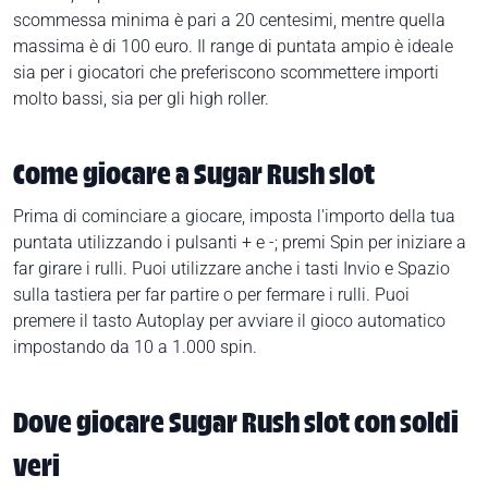
scommessa minima è pari a 20 centesimi, mentre quella
massima è di 100 euro. Il range di puntata ampio è ideale
sia per i giocatori che preferiscono scommettere importi
molto bassi, sia per gli high roller.
Come giocare a Sugar Rush slot
Prima di cominciare a giocare, imposta l'importo della tua
puntata utilizzando i pulsanti + e -; premi Spin per iniziare a
far girare i rulli. Puoi utilizzare anche i tasti Invio e Spazio
sulla tastiera per far partire o per fermare i rulli. Puoi
premere il tasto Autoplay per avviare il gioco automatico
impostando da 10 a 1.000 spin.
Dove giocare Sugar Rush slot con soldi
veri