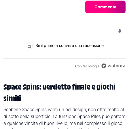
Commenta
Sii il primo a scrivere una recensione
Con tecnologia
Space Spins: verdetto finale e giochi
simili
Sebbene Space Spins vanti un bel design, non offre molto al
di sotto della superficie. La funzione Space Piles può portare
a qualche vincita di buon livello, ma nel complesso il gioco