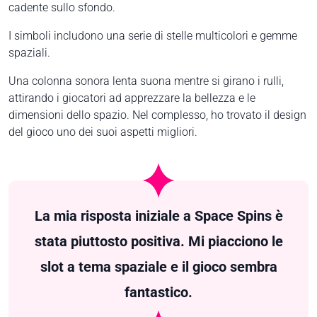
cadente sullo sfondo.
I simboli includono una serie di stelle multicolori e gemme
spaziali.
Una colonna sonora lenta suona mentre si girano i rulli,
attirando i giocatori ad apprezzare la bellezza e le
dimensioni dello spazio. Nel complesso, ho trovato il design
del gioco uno dei suoi aspetti migliori.
La mia risposta iniziale a Space Spins è
stata piuttosto positiva. Mi piacciono le
slot a tema spaziale e il gioco sembra
fantastico.