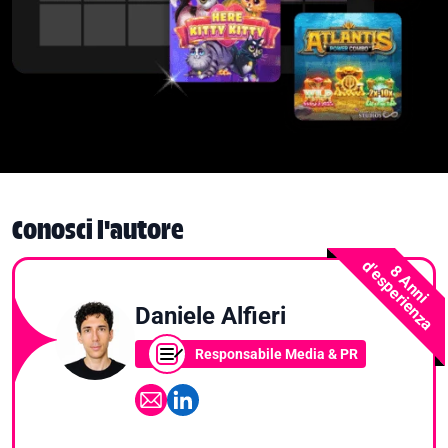
Conosci l'autore
d'esperienza
8 Anni
Daniele Alfieri
Responsabile Media & PR