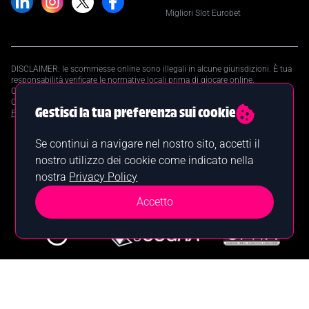
Migliori Slot Eurobet
DISCLAIMER: le scommesse online sono illegali in alcune giurisdizioni. È tua
responsabilità verificare le normative locali prima di giocare online.
Casinos.com non si assume alcuna responsabilità per le tue azioni. © 2026
Casinos.com. Tutti i diritti riservati.
Termini e Condizioni
|
Informativa sulla
Gestisci la tua preferenza sui cookie
Privacy e sui Cookie
Se continui a navigare nel nostro sito, accetti il
nostro utilizzo dei cookie come indicato nella
nostra
Privacy Policy
Accetto