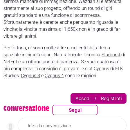
sembra mancare di immaginazione. Wazdan si è attenuta
strettamente al suo progetto, offrendo un round di giri
gratuiti standard e una funzione di scommessa.
Sfortunatamente, è carente anche per quanto riguarda le
vincite: la vincita massima di 1.650x non è in grado di far
vibrare gli animi.
Per fortuna, ci sono molte altre eccellenti slot a tema
spaziale in circolazione. Naturalmente, l'iconica
Starburst
di
NetEnt è un ottimo punto di partenza. Se vuoi qualcosa di
più complesso, ti consiglio di provare le slot Cygnus di ELK
Studios:
Cygnus 3
e
Cygnus 4
sono le migliori.
Accedi
Registrati
|
Conversazione
Segui
Segui Questa Conversaz