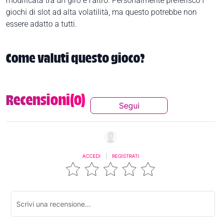
modificata tra un giro e l'altro. Personalmente preferisco i
giochi di slot ad alta volatilità, ma questo potrebbe non
essere adatto a tutti.
Come valuti questo gioco?
Recensioni(0)
Segui
Segui Questa Conversaz
ACCEDI
|
REGISTRATI