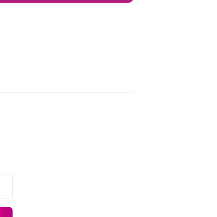
Saranno Postati Nuovi Commenti