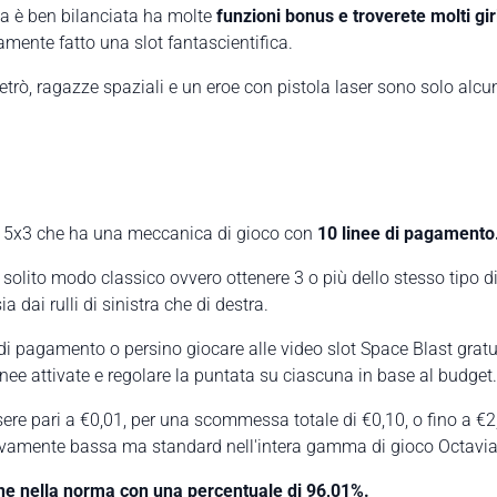
ta è ben bilanciata ha molte
funzioni bonus e troverete molti gir
amente fatto una slot fantascientifica.
 retrò, ragazze spaziali e un eroe con pistola laser sono solo alcun
is 5x3 che ha una meccanica di gioco con
10 linee di pagamento
 solito modo classico ovvero ottenere 3 o più dello stesso tipo 
 dai rulli di sinistra che di destra.
 di pagamento o persino giocare alle video slot Space Blast gratu
linee attivate e regolare la puntata su ciascuna in base al budget.
re pari a €0,01, per una scommessa totale di €0,10, o fino a €
lativamente bassa ma standard nell'intera gamma di gioco Octavia
ne nella norma con una percentuale di 96,01%.