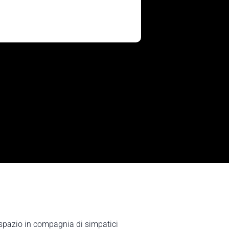
 spazio in compagnia di simpatici