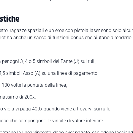
istiche
 retrò, ragazze spaziali e un eroe con pistola laser sono solo alcun
la slot ha anche un sacco di funzioni bonus che aiutano a renderlo 
er ogni 3, 4 o 5 simboli del Fante (J) sui rulli,
4,5 simboli Asso (A) su una linea di pagamento.
a 100 volte la puntata della linea,
 massimo di 200x.
no viola vi paga 400x quando viene a trovarvi sui rulli.
ioco che compongono le vincite di valore inferiore.
 formano la linea vincente, dopo aver pagato, esplodono lasciand