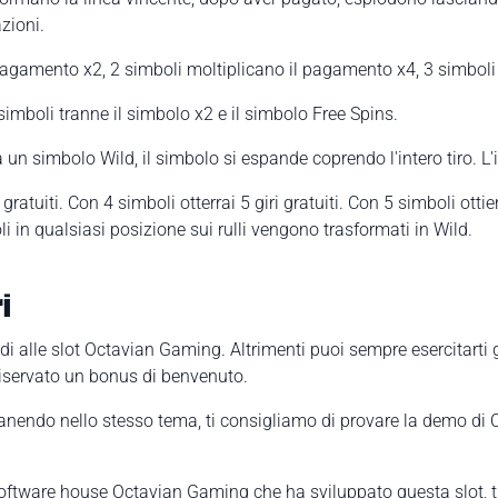
zioni.
 pagamento x2, 2 simboli moltiplicano il pagamento x4, 3 simbol
i simboli tranne il simbolo x2 e il simbolo Free Spins.
 un simbolo Wild, il simbolo si espande coprendo l'intero tiro. L'i
i gratuiti. Con 4 simboli otterrai 5 giri gratuiti. Con 5 simboli otti
li in qualsiasi posizione sui rulli vengono trasformati in Wild.
i
ldi alle slot Octavian Gaming. Altrimenti puoi sempre esercitarti
è riservato un bonus di benvenuto.
manendo nello stesso tema, ti consigliamo di provare la demo di
software house
Octavian Gaming
che ha sviluppato questa slot, t