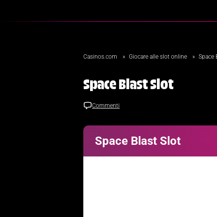
Casinos.com
»
Giocare alle slot online
»
Space B
Space Blast Slot
Commenti
Space Blast Slot