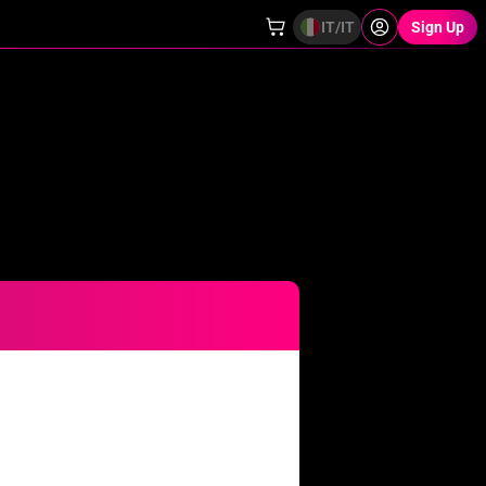
gliori Casinò
Casinò Che Pagano Subito
Casinò Live
Casinò Con
IT/IT
Sign Up