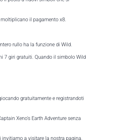
i moltiplicano il pagamento x8.
ntero rullo ha la funzione di Wild.
eni 7 giri gratuiti. Quando il simbolo Wild
 giocando gratuitamente e registrandoti
 Captain Xeno's Earth Adventure senza
i invitiamo a visitare la nostra pagina.