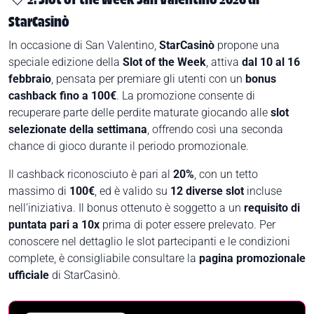
💘 2.
Slot of the Week San Valentino 2026 di
StarCasinò
In occasione di San Valentino,
StarCasinò
propone una
speciale edizione della
Slot of the Week
, attiva
dal 10 al 16
febbraio
, pensata per premiare gli utenti con un
bonus
cashback fino a 100€
. La promozione consente di
recuperare parte delle perdite maturate giocando alle
slot
selezionate della settimana
, offrendo così una seconda
chance di gioco durante il periodo promozionale.
Il cashback riconosciuto è pari al
20%
, con un tetto
massimo di
100€
, ed è valido su
12 diverse slot
incluse
nell’iniziativa. Il bonus ottenuto è soggetto a un
requisito di
puntata pari a 10x
prima di poter essere prelevato. Per
conoscere nel dettaglio le slot partecipanti e le condizioni
complete, è consigliabile consultare la
pagina promozionale
ufficiale
di StarCasinò.