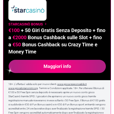
STARCASINÒ BONUS
€100
+ 50 Giri Gratis Senza Deposito + fino
a
€2000
Bonus Cashback sulle Slot + fino
a
€50
Bonus Cashback su Crazy Time e
Money Time
Maggiori info
18+. L'offerta e' valida solo per i nuovi clienti.
www.gioca-responsabile.it
,
www.giocatorianonimi.org
. Termini e Condizioni applicate. 18+. Per ottenere il Bonus di
€100 e 50 Free Spin senza deposito è necessario aprire un nuovo conto gioco
StarCasinò tramite SPID. I giocatori che apriranno un nuovo conto gioco tramite
registrazione manuale riceveranno invece soltanto i 50 Free Spin. Il Bonus di €100 gratis
si suddivide in €50 di Fun Bonus casinò e in €50 di Fun Bonus sport: entrambi vengono
accreditati entro 24 ore lavorative dopo aver finalizzato la registrazione tramite SPID. I 50
Free Spin vengono accreditati automaticamente dopo aver finalizzato la registrazione e