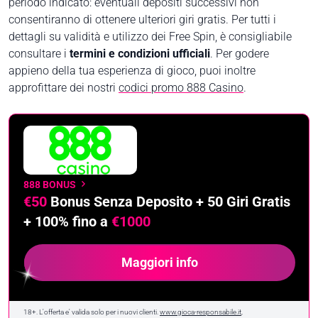
periodo indicato: eventuali depositi successivi non
consentiranno di ottenere ulteriori giri gratis. Per tutti i
dettagli su validità e utilizzo dei Free Spin, è consigliabile
consultare i
termini e condizioni ufficiali
. Per godere
appieno della tua esperienza di gioco, puoi inoltre
approfittare dei nostri
codici promo 888 Casino
.
888 BONUS
€50
Bonus Senza Deposito + 50 Giri Gratis
+ 100% fino a
€1000
Maggiori info
18+. L'offerta e' valida solo per i nuovi clienti.
www.gioca-responsabile.it
,