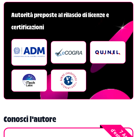
Autorità preposte al rilascio di licenze e
certificazioni
Conosci l'autore
7 Anni