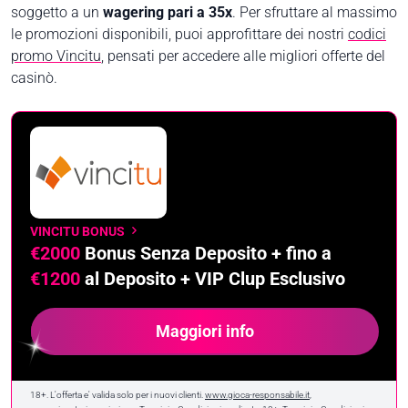
soggetto a un
wagering pari a 35x
. Per sfruttare al massimo
le promozioni disponibili, puoi approfittare dei nostri
codici
promo Vincitu
, pensati per accedere alle migliori offerte del
casinò.
VINCITU BONUS
€2000
Bonus Senza Deposito + fino a
€1200
al Deposito + VIP Clup Esclusivo
Maggiori info
18+. L'offerta e' valida solo per i nuovi clienti.
www.gioca-responsabile.it
,