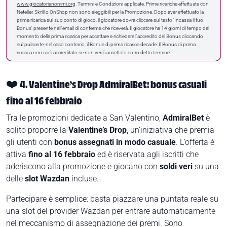
www.giocatorianonimi.org
. Termini e Condizioni applicate. Prime ricariche effettuate con
Neteller, Skrill o OnShop non sono eleggibili per la Promozione. Dopo aver effettuato la
prima ricarica sul suo conto di gioco, il giocatore dovrà cliccare sul tasto 'Incassa il tuo
Bonus' presente nell’email di conferma che riceverà. Il giocatore ha 14 giorni di tempo dal
momento della prima ricarica per accettare e richiedere l’accredito del Bonus cliccando
sul pulsante; nel caso contrario, il Bonus di prima ricarica decade. Il Bonus di prima
ricarica non sarà accreditato se non verrà accettato entro detto termine.
❤️ 4.
Valentine’s Drop AdmiralBet: bonus casuali
fino al 16 febbraio
Tra le promozioni dedicate a San Valentino,
AdmiralBet
è
solito proporre la
Valentine’s Drop
, un’iniziativa che premia
gli utenti con
bonus assegnati in modo casuale
. L’offerta è
attiva
fino al 16 febbraio
ed è riservata agli iscritti che
aderiscono alla promozione e giocano con
soldi veri
su una
delle
slot Wazdan
incluse.
Partecipare è semplice: basta piazzare una puntata reale su
una slot del provider Wazdan per entrare automaticamente
nel meccanismo di assegnazione dei premi. Sono