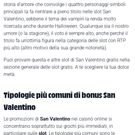
storia d’amore che coinvolge i quattro personaggi-simboli
principali la fa rientrare a pieno titolo nelle slot San
Valentino, sebbene il tema dei vampiri la renda molto
ricercata anche durante Halloween. Qualunque sia il nostro
umore (o la stagione), il voto è sempre alto, anche perché il
titolo fa un’ottima figura nella categoria delle slot con RTP
più alto (altro motivo della sua grande notorietà).
Puoi provare questa e altre slot di San Valentino gratis nella
sezione generale delle slot gratis. A te scegliere la tua dolce
metà.
Tipologie più comuni di bonus San
Valentino
Le promozioni di
San Valentino
nei casinò online si
concentrano soprattutto sui giochi più immediati, in
particolare sulle
slot
. Le tipologie più comuni sono le