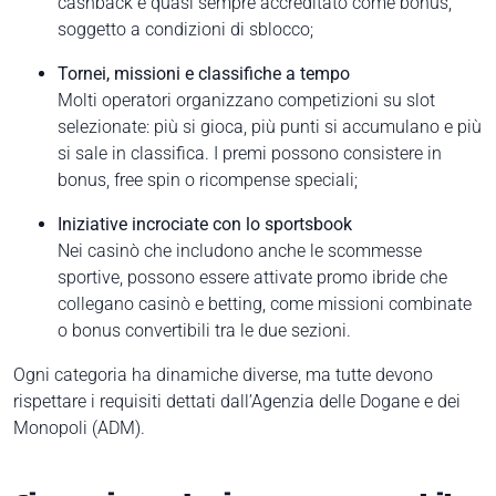
cashback è quasi sempre accreditato come bonus,
soggetto a condizioni di sblocco;
Tornei, missioni e classifiche a tempo
Molti operatori organizzano competizioni su slot
selezionate: più si gioca, più punti si accumulano e più
si sale in classifica. I premi possono consistere in
bonus, free spin o ricompense speciali;
Iniziative incrociate con lo sportsbook
Nei casinò che includono anche le scommesse
sportive, possono essere attivate promo ibride che
collegano casinò e betting, come missioni combinate
o bonus convertibili tra le due sezioni.
Ogni categoria ha dinamiche diverse, ma tutte devono
rispettare i requisiti dettati dall’Agenzia delle Dogane e dei
Monopoli (ADM).