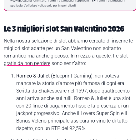
www.giocatorianonimi.org
. Termini e Condizioni applicate. 18+. Termini e Condizioni
applicate. L'offerta e' valida solo per i nuovi clienti.
Le 3 migliori slot San Valentino 2026
Nella nostra selezione di slot abbiamo cercato di inserire le
migliori slot adatte per un San Valentino non soltanto
romantico ma anche giocoso. In mezzo a queste, tre
slot
gratis da non perdere
sono senz’altro:
Romeo & Juliet
(Blueprint Gaming): non poteva
mancare la storia d’amore più famosa di ogni era.
Scritta da Shakespeare nel 1597, dopo quattrocento
anni arriva anche sui rulli. Romeo & Juliet è una slot
con 20 linee di pagamento fisse e la presenza di un
jackpot progressivo. Anche il Lovers Super Spin e il
Bonus Veleno principale assicurano vincite di tutto
rispetto, con un RTP del 92,59%.