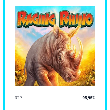
RTP
95,95%