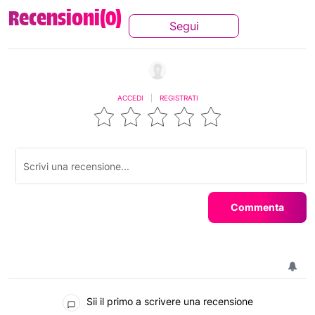
Recensioni(0)
Segui
Segui Questa Conversaz
ACCEDI
|
REGISTRATI
Commenta
Sii il primo a scrivere una recensione