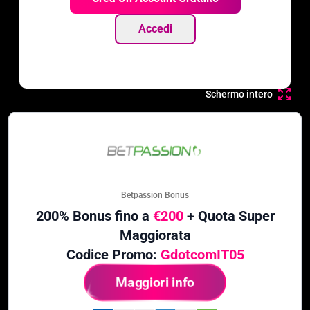
Accedi
Schermo intero
Betpassion Bonus
200% Bonus fino a
€200
+ Quota Super
Maggiorata
Codice Promo:
GdotcomIT05
Maggiori info