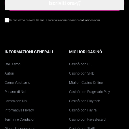
Iscriviti ora
Sì, confermo di avere 18 anni e accetto le comunicazioni da Casinos.com.
INFORMAZIONI GENERALI
MIGLIORI CASINÒ
Chi Siamo
Casinò con CIE
Autori
Casinò con SPID
Come Valutiamo
Migliori Casinò Online
Parlano di Noi
Casinò con Pragmatic Play
Lavora con Noi
Casinò con Playtech
Informativa Privacy
Casinò con PayPal
Termini e Condizioni
Casinò con Paysafecard
Gioco Responsabile
Casinò con Skrill