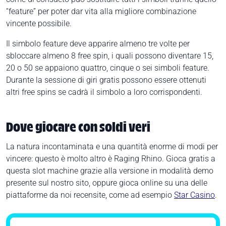
“feature” per poter dar vita alla migliore combinazione
vincente possibile.
Il simbolo feature deve apparire almeno tre volte per
sbloccare almeno 8 free spin, i quali possono diventare 15,
20 o 50 se appaiono quattro, cinque o sei simboli feature.
Durante la sessione di giri gratis possono essere ottenuti
altri free spins se cadrà il simbolo a loro corrispondenti.
Dove giocare con soldi veri
La natura incontaminata e una quantità enorme di modi per
vincere: questo è molto altro è Raging Rhino. Gioca gratis a
questa slot machine grazie alla versione in modalità demo
presente sul nostro sito, oppure gioca online su una delle
piattaforme da noi recensite, come ad esempio
Star Casino
.