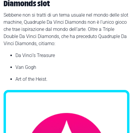
Diamonds slot
Sebbene non si tratti di un tema usuale nel mondo delle slot
machine, Quadruple Da Vinci Diamonds non è l’unico gioco
che trae ispirazione dal mondo dell’arte. Oltre a Triple
Double Da Vinci Diamonds, che ha preceduto Quadruple Da
Vinci Diamonds, citiamo:
Da Vinci’s Treasure
Van Gogh
Art of the Heist.