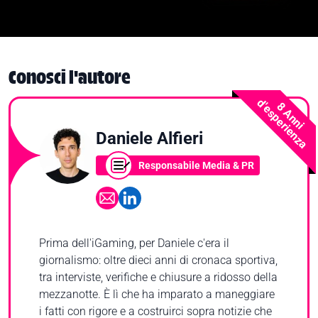
Conosci l'autore
d'esperienza
8 Anni
Daniele Alfieri
Responsabile Media & PR
Prima dell'iGaming, per Daniele c'era il
giornalismo: oltre dieci anni di cronaca sportiva,
tra interviste, verifiche e chiusure a ridosso della
mezzanotte. È lì che ha imparato a maneggiare
i fatti con rigore e a costruirci sopra notizie che