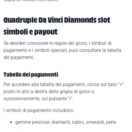
Quadruple Da Vinci Diamonds slot
simboli e payout
Se desideri conoscere le regole del gioco, i simboli di
pagamento e i simboli speciali, puoi consultare la tabella
dei pagamenti.
Tabella dei pagamenti
Per accedere alla tabella dei pagamenti, clicca sul taso "+"
posto in alto a destra della griglia di gioco e,
successivamente, sul pulsante "i".
I simboli di pagamento includono:
gemme preziose: diamanti, rubini, smeraldi, perle