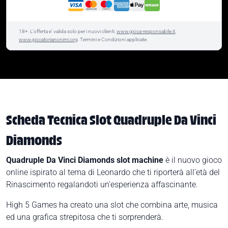
18+. L'offerta e' valida solo per i nuovi clienti.
www.gioca-responsabile.it
,
www.giocatorianonimi.org
. Termini e Condizioni applicate.
Scheda Tecnica Slot Quadruple Da Vinci
Diamonds
Quadruple Da Vinci Diamonds slot machine
è il nuovo gioco
online ispirato al tema di Leonardo che ti riporterà all'età del
Rinascimento regalandoti un'esperienza affascinante.
High 5 Games ha creato una slot che combina arte, musica
ed una grafica strepitosa che ti sorprenderà.