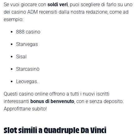
Se vuoi giocare con
soldi veri
, puoi scegliere di farlo su uno
dei casino ADM recensiti dalla nostra redazione, come ad
esempio:
888 casino
Starvegas
Sisal
Starcasinò
Leovegas.
Questi casino online offrono a tutti i nuovi iscritti
interessanti
bonus di benvenuto
, con e senza deposito.
Approfittane subito!
Slot simili a Quadruple Da Vinci