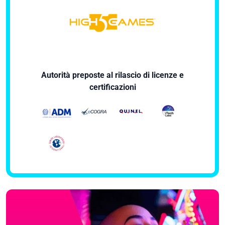
Autorità preposte al rilascio di licenze e
certificazioni