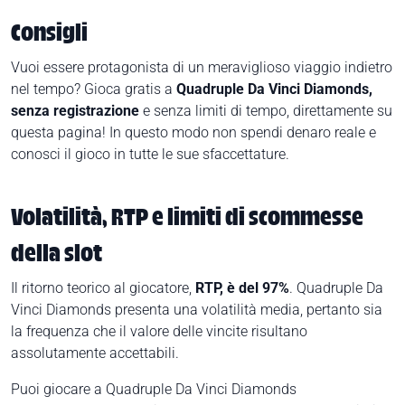
Consigli
Vuoi essere protagonista di un meraviglioso viaggio indietro
nel tempo? Gioca gratis a
Quadruple Da Vinci Diamonds,
senza registrazione
e senza limiti di tempo, direttamente su
questa pagina! In questo modo non spendi denaro reale e
conosci il gioco in tutte le sue sfaccettature.
Volatilità, RTP e limiti di scommesse
della slot
Il ritorno teorico al giocatore,
RTP, è del 97%
. Quadruple Da
Vinci Diamonds presenta una volatilità media, pertanto sia
la frequenza che il valore delle vincite risultano
assolutamente accettabili.
Puoi giocare a Quadruple Da Vinci Diamonds