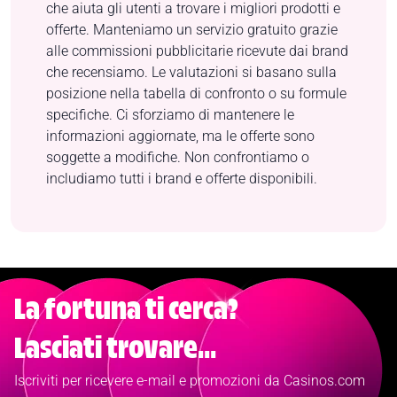
che aiuta gli utenti a trovare i migliori prodotti e
offerte. Manteniamo un servizio gratuito grazie
alle commissioni pubblicitarie ricevute dai brand
che recensiamo. Le valutazioni si basano sulla
posizione nella tabella di confronto o su formule
specifiche. Ci sforziamo di mantenere le
informazioni aggiornate, ma le offerte sono
soggette a modifiche. Non confrontiamo o
includiamo tutti i brand e offerte disponibili.
La fortuna ti cerca?
Lasciati trovare...
Iscriviti per ricevere e-mail e promozioni da Casinos.com