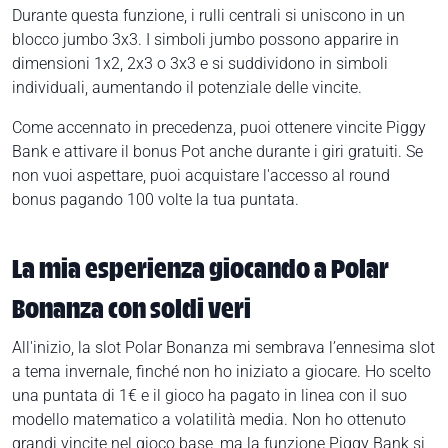
Durante questa funzione, i rulli centrali si uniscono in un
blocco jumbo 3x3. I simboli jumbo possono apparire in
dimensioni 1x2, 2x3 o 3x3 e si suddividono in simboli
individuali, aumentando il potenziale delle vincite.
Come accennato in precedenza, puoi ottenere vincite Piggy
Bank e attivare il bonus Pot anche durante i giri gratuiti. Se
non vuoi aspettare, puoi acquistare l'accesso al round
bonus pagando 100 volte la tua puntata.
La mia esperienza giocando a Polar
Bonanza con soldi veri
All'inizio, la slot Polar Bonanza mi sembrava l’ennesima slot
a tema invernale, finché non ho iniziato a giocare. Ho scelto
una puntata di 1€ e il gioco ha pagato in linea con il suo
modello matematico a volatilità media. Non ho ottenuto
grandi vincite nel gioco base, ma la funzione Piggy Bank si