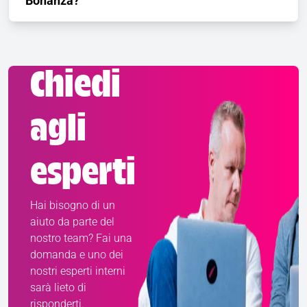
Bonanza?
Chiedi
agli
esperti
Hai bisogno di un
aiuto da parte del
nostro team? Fai una
domanda e uno dei
nostri esperti interni
sarà lieto di
risponderti.