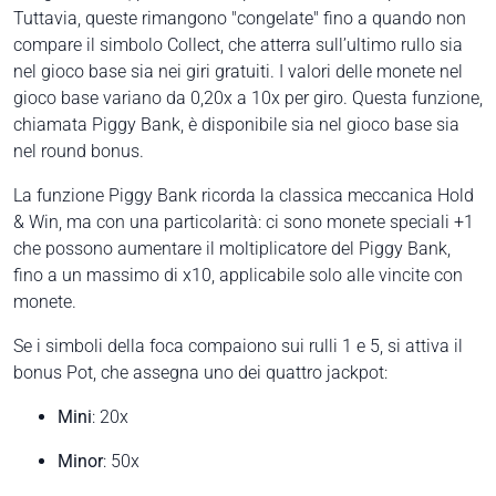
Tuttavia, queste rimangono "congelate" fino a quando non
compare il simbolo Collect, che atterra sull’ultimo rullo sia
nel gioco base sia nei giri gratuiti. I valori delle monete nel
gioco base variano da 0,20x a 10x per giro. Questa funzione,
chiamata Piggy Bank, è disponibile sia nel gioco base sia
nel round bonus.
La funzione Piggy Bank ricorda la classica meccanica Hold
& Win, ma con una particolarità: ci sono monete speciali +1
che possono aumentare il moltiplicatore del Piggy Bank,
fino a un massimo di x10, applicabile solo alle vincite con
monete.
Se i simboli della foca compaiono sui rulli 1 e 5, si attiva il
bonus Pot, che assegna uno dei quattro jackpot:
Mini
: 20x
Minor
: 50x