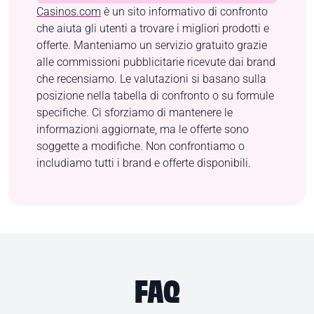
Casinos.com
è un sito informativo di confronto
che aiuta gli utenti a trovare i migliori prodotti e
offerte. Manteniamo un servizio gratuito grazie
alle commissioni pubblicitarie ricevute dai brand
che recensiamo. Le valutazioni si basano sulla
posizione nella tabella di confronto o su formule
specifiche. Ci sforziamo di mantenere le
informazioni aggiornate, ma le offerte sono
soggette a modifiche. Non confrontiamo o
includiamo tutti i brand e offerte disponibili.
FAQ