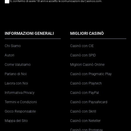
Sì, confermo di avere 18 anni e accetto le comunicazioni da Casinos.com.
INFORMAZIONI GENERALI
MIGLIORI CASINÒ
Chi Siamo
Casinò con CIE
Autori
Casinò con SPID
Come Valutiamo
Migliori Casinò Online
Parlano di Noi
Casinò con Pragmatic Play
Lavora con Noi
Casinò con Playtech
Informativa Privacy
Casinò con PayPal
Termini e Condizioni
Casinò con Paysafecard
Gioco Responsabile
Casinò con Skrill
Mappa del Sito
Casinò con Neteller
Casinò con Postepay