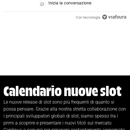
Inizia la conversazione
Con tecnologia
Calendario nuove slot
Le nuove release di slot sono più frequenti di quanto si
possa pensare. Grazie alla nostra stretta collaborazione con
i principali sviluppatori globali di slot, siamo spesso tra i
primi a scoprire e presentare i nuovi titoli sul mercato.
Continua a seguirci per rimanere costantemente aggiornato