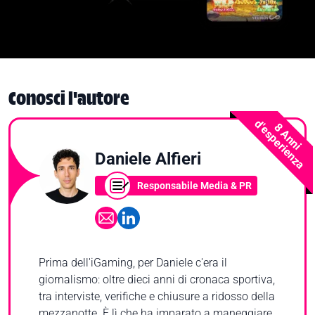
Conosci l'autore
d'esperienza
8 Anni
Daniele Alfieri
Responsabile Media & PR
Prima dell'iGaming, per Daniele c'era il
giornalismo: oltre dieci anni di cronaca sportiva,
tra interviste, verifiche e chiusure a ridosso della
mezzanotte. È lì che ha imparato a maneggiare