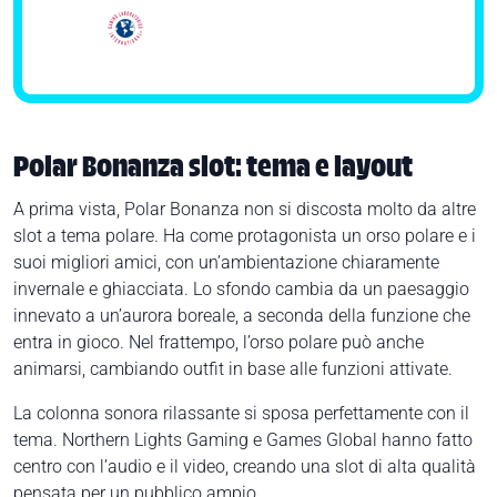
Polar Bonanza slot: tema e layout
A prima vista, Polar Bonanza non si discosta molto da altre
slot a tema polare. Ha come protagonista un orso polare e i
suoi migliori amici, con un’ambientazione chiaramente
invernale e ghiacciata. Lo sfondo cambia da un paesaggio
innevato a un’aurora boreale, a seconda della funzione che
entra in gioco. Nel frattempo, l’orso polare può anche
animarsi, cambiando outfit in base alle funzioni attivate.
La colonna sonora rilassante si sposa perfettamente con il
tema. Northern Lights Gaming e Games Global hanno fatto
centro con l’audio e il video, creando una slot di alta qualità
pensata per un pubblico ampio.