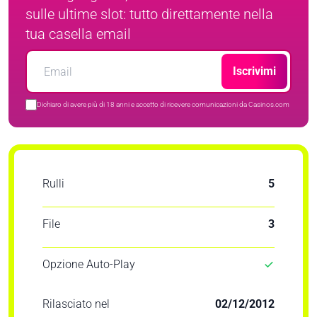
sulle ultime slot: tutto direttamente nella
tua casella email
Iscrivimi
Dichiaro di avere più di 18 anni e accetto di ricevere comunicazioni da Casinos.com
Rulli
5
File
3
Opzione Auto-Play
Rilasciato nel
02/12/2012