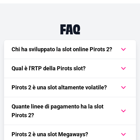
FAQ
Chi ha sviluppato la slot online Pirots 2?
Qual è l'RTP della Pirots slot?
Pirots 2 è una slot altamente volatile?
Quante linee di pagamento ha la slot
Pirots 2?
Pirots 2 è una slot Megaways?