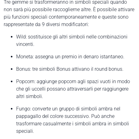
Tre gemme si trasformeranno in simboli speciali quando
non sarà più possibile raccoglierne altre. È possibile attivare
più funzioni speciali contemporaneamente e queste sono
rappresentate da 9 diversi modificatori:
Wild: sostituisce gli altri simboli nelle combinazioni
vincenti.
Moneta: assegna un premio in denaro istantaneo.
Bonus: tre simboli Bonus attivano il round bonus.
Popcorn: aggiunge popcorn agli spazi vuoti in modo
che gli uccelli possano attraversarli per raggiungere
altri simboli.
Fungo: converte un gruppo di simboli ambra nel
pappagallo del colore successivo. Può anche
trasformare casualmente i simboli ambra in simboli
speciali.