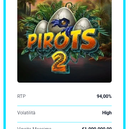
RTP
94,00%
Volatilità
High