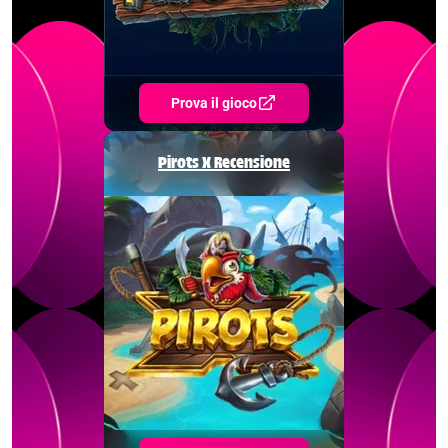
Prova il gioco
Pirots X Recensione