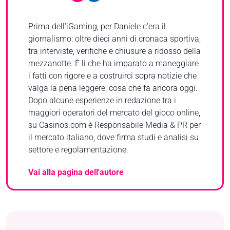
Prima dell'iGaming, per Daniele c'era il
giornalismo: oltre dieci anni di cronaca sportiva,
tra interviste, verifiche e chiusure a ridosso della
mezzanotte. È lì che ha imparato a maneggiare
i fatti con rigore e a costruirci sopra notizie che
valga la pena leggere, cosa che fa ancora oggi.
Dopo alcune esperienze in redazione tra i
maggiori operatori del mercato del gioco online,
su Casinos.com è Responsabile Media & PR per
il mercato italiano, dove firma studi e analisi su
settore e regolamentazione.
Vai alla pagina dell'autore