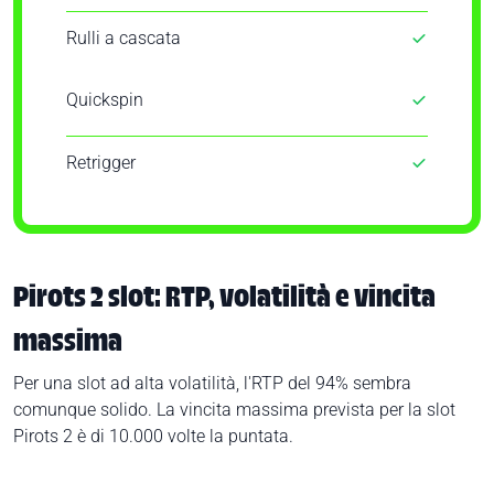
Rulli a cascata
Quickspin
Retrigger
Pirots 2 slot: RTP, volatilità e vincita
massima
Per una slot ad alta volatilità, l'RTP del 94% sembra
comunque solido. La vincita massima prevista per la slot
Pirots 2 è di 10.000 volte la puntata.