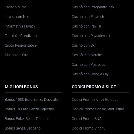
Parlano di Noi
Casinò con Pragmatic Play
Lavora con Noi
Casinò con Playtech
Informativa Privacy
Casinò con PayPal
Termini e Condizioni
Casinò con Paysafecard
Gioco Responsabile
Casinò con Skrill
Mappa del Sito
Casinò con Neteller
Casinò con Postepay
Casinò con Google Pay
MIGLIORI BONUS
CODICI PROMO & SLOT
Bonus 1000 Euro Senza Deposito
Codici Promozionali Goldbet
Bonus 10 Euro Senza Deposito
Codice Promozionale StarCasinò
Bonus Poker Senza Deposito
Codici Promo SNAI
Bonus Senza Deposito
Codici Promo Vincitu