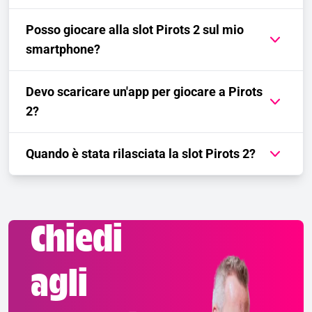
Posso giocare alla slot Pirots 2 sul mio
smartphone?
Devo scaricare un'app per giocare a Pirots
2?
Quando è stata rilasciata la slot Pirots 2?
Chiedi
agli