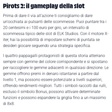
Pirots 2: il gameplay della slot
Prima di dare il via all'azione ti consigliamo di dare
un'occhiata ai pulsanti delle scommesse. Puoi puntare tra i
20 centesimi e i 100 euro per giro, un intervallo di
scommessa tipico delle slot di ELK Studios. Con il motore X-
iter, hai la possibilità di impostare schemi di puntata se
desideri giocare seguendo una strategia specifica.
I quattro pappagalli protagonisti di questa storia atterrano
sempre con gemme del colore corrispondente e si spostano
per raccogliere le gemme adiacenti in qualsiasi direzione. Le
gemme offrono premi in denaro istantanei a partire dal
livello 1, ma possono essere potenziate a livelli superiori,
offrendo rendimenti migliori. Tutti i simboli raccolti dai rulli,
escluso il simbolo Bonus, possono attivare determinate
funzioni e possono espandere la griglia fino a un massimo
di 8x8.