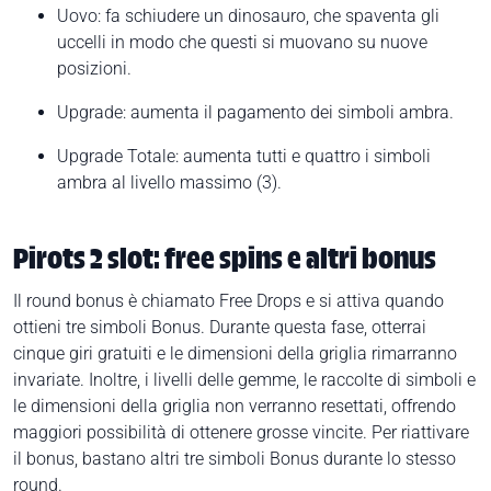
Uovo: fa schiudere un dinosauro, che spaventa gli
uccelli in modo che questi si muovano su nuove
posizioni.
Upgrade: aumenta il pagamento dei simboli ambra.
Upgrade Totale: aumenta tutti e quattro i simboli
ambra al livello massimo (3).
Pirots 2 slot: free spins e altri bonus
Il round bonus è chiamato Free Drops e si attiva quando
ottieni tre simboli Bonus. Durante questa fase, otterrai
cinque giri gratuiti e le dimensioni della griglia rimarranno
invariate. Inoltre, i livelli delle gemme, le raccolte di simboli e
le dimensioni della griglia non verranno resettati, offrendo
maggiori possibilità di ottenere grosse vincite. Per riattivare
il bonus, bastano altri tre simboli Bonus durante lo stesso
round.