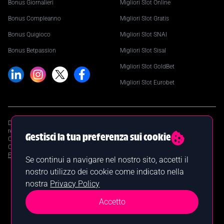
Bonus Giornalieri
Migliori Slot Online
Bonus Compleanno
Migliori Slot Gratis
Bonus Quigioco
Migliori Slot SNAI
Bonus Betpassion
Migliori Slot Sisal
Migliori Slot GoldBet
Migliori Slot Eurobet
DISCLAIMER: le scommesse online sono illegali in alcune giurisdizioni. È tua
responsabilità verificare le normative locali prima di giocare online.
Gestisci la tua preferenza sui cookie
Casinos.com non si assume alcuna responsabilità per le tue azioni. © 2026
Casinos.com. Tutti i diritti riservati.
Termini e Condizioni
|
Informativa sulla
Privacy e sui Cookie
Se continui a navigare nel nostro sito, accetti il
nostro utilizzo dei cookie come indicato nella
nostra
Privacy Policy
Accetto