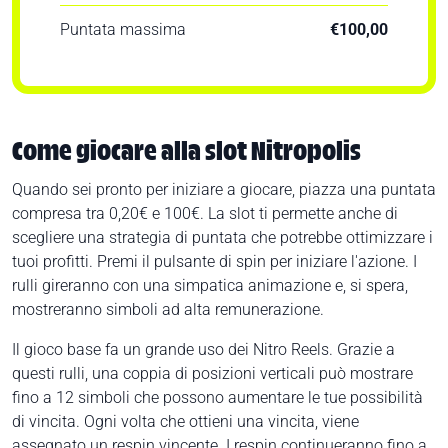
Puntata massima
€100,00
Come giocare alla slot Nitropolis
Quando sei pronto per iniziare a giocare, piazza una puntata
compresa tra 0,20€ e 100€. La slot ti permette anche di
scegliere una strategia di puntata che potrebbe ottimizzare i
tuoi profitti. Premi il pulsante di spin per iniziare l'azione. I
rulli gireranno con una simpatica animazione e, si spera,
mostreranno simboli ad alta remunerazione.
Il gioco base fa un grande uso dei Nitro Reels. Grazie a
questi rulli, una coppia di posizioni verticali può mostrare
fino a 12 simboli che possono aumentare le tue possibilità
di vincita. Ogni volta che ottieni una vincita, viene
assegnato un respin vincente. I respin continueranno fino a