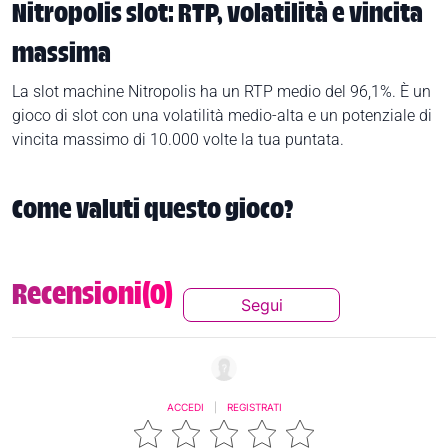
Nitropolis slot: RTP, volatilità e vincita
massima
La slot machine Nitropolis ha un RTP medio del 96,1%. È un
gioco di slot con una volatilità medio-alta e un potenziale di
vincita massimo di 10.000 volte la tua puntata.
Come valuti questo gioco?
Recensioni(0)
Segui
Segui Questa Conversaz
ACCEDI
|
REGISTRATI