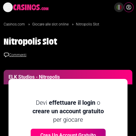
Casinò Online Casino Online
Mi
Casinos.com
»
Giocare alle slot online
»
Nitropolis Slot
Nitropolis Slot
Commenti
ELK Studios - Nitropolis
Devi
effettuare il login
o
creare un account gratuito
per giocare
Crea Un Account Gratuito