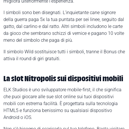
migliora ulteriormente l'esperienza.
I simboli sono ben disegnati. L'inquietante cane signore
della guerra paga 5x la tua puntata per sei linee, seguito dal
gatto, dal carlino e dal ratto. Altri simboli includono le carte
da gioco che sembrano schizzi di vernice e pagano 10 volte
meno del simbolo che paga di più.
Il simbolo Wild sostituisce tutti i simboli, tranne il Bonus che
attiva il round di giri gratuiti.
La slot Nitropolis sui dispositivi mobili
ELK Studios è uno sviluppatore mobile-first, il che significa
che puoi giocare alle sue slot online sui tuoi dispositivi
mobili con estrema facilità. È progettata sulla tecnologia
HTML5 e funziona benissimo su qualsiasi dispositivo
Android o iOS.
Non c'è bisogno di scaricarla sul tuo telefono. Basta visitare