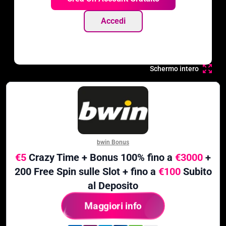
Accedi
Schermo intero
bwin Bonus
€5
Crazy Time + Bonus 100% fino a
€3000
+
200 Free Spin sulle Slot + fino a
€100
Subito
al Deposito
Maggiori info