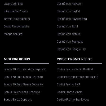
Lavora con Noi
Casinò con Playtech
Informativa Privacy
Casinò con PayPal
Termini e Condizioni
Casinò con Paysafecard
Gioco Responsabile
Casinò con Skrill
Mappa del Sito
Casinò con Neteller
Casinò con Postepay
Casinò con Google Pay
MIGLIORI BONUS
CODICI PROMO & SLOT
Bonus 1000 Euro Senza Deposito
Codici Promozionali Goldbet
Bonus 50 Euro Senza Deposito
Codice Promozionale StarCasinò
Bonus 10 Euro Senza Deposito
Codici Promo SNAI
Bonus Poker Senza Deposito
Codici Promo Vincitu
Bonus Senza Deposito
Codice Promo Stanleybet