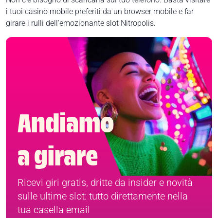
i tuoi casinò mobile preferiti da un browser mobile e far
girare i rulli dell'emozionante slot Nitropolis.
Andiamo
a girare
Ricevi giri gratis, dritte da insider e novità
sulle ultime slot: tutto direttamente nella
tua casella email