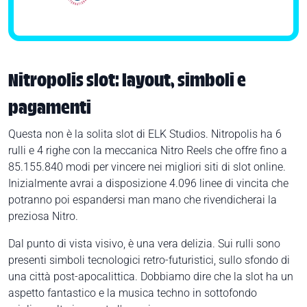
Nitropolis slot: layout, simboli e
pagamenti
Questa non è la solita slot di ELK Studios. Nitropolis ha 6
rulli e 4 righe con la meccanica Nitro Reels che offre fino a
85.155.840 modi per vincere nei migliori siti di slot online.
Inizialmente avrai a disposizione 4.096 linee di vincita che
potranno poi espandersi man mano che rivendicherai la
preziosa Nitro.
Dal punto di vista visivo, è una vera delizia. Sui rulli sono
presenti simboli tecnologici retro-futuristici, sullo sfondo di
una città post-apocalittica. Dobbiamo dire che la slot ha un
aspetto fantastico e la musica techno in sottofondo