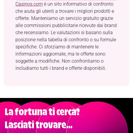
Casinos.com
è un sito informativo di confronto
che aiuta gli utenti a trovare i migliori prodotti e
offerte. Manteniamo un servizio gratuito grazie
alle commissioni pubblicitarie ricevute dai brand
che recensiamo. Le valutazioni si basano sulla
posizione nella tabella di confronto o su formule
specifiche. Ci sforziamo di mantenere le
informazioni aggiornate, ma le offerte sono
soggette a modifiche. Non confrontiamo o
includiamo tutti i brand e offerte disponibili.
La fortuna ti cerca?
Lasciati trovare...