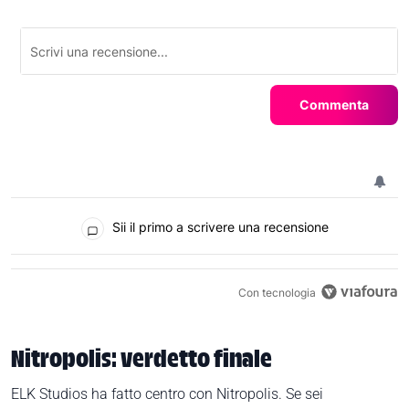
Commenta
Sii il primo a scrivere una recensione
Con tecnologia
Nitropolis: verdetto finale
ELK Studios ha fatto centro con Nitropolis. Se sei