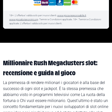
18+. L'offerta e' valida solo per i nuovi clienti.
www.gioca-responsabile.it
,
www.giocatorianonimi.org
. Termini e Condizioni applicate. 18+. Termini e Condizioni
applicate. L'offerta e' valida solo per i nuovi clienti.
Millionaire Rush Megaclusters slot:
recensione e guida al gioco
La premessa di rendere milionari i giocatori è alla base del
successo di ogni slot e jackpot. È la stessa premessa che
abbiamo visto in programmi televisivi come La ruota della
fortuna o Chi vuol essere milionario. Quest'ultimo è stato un
concetto fondamentale per i nuovi sviluppatori di slot online