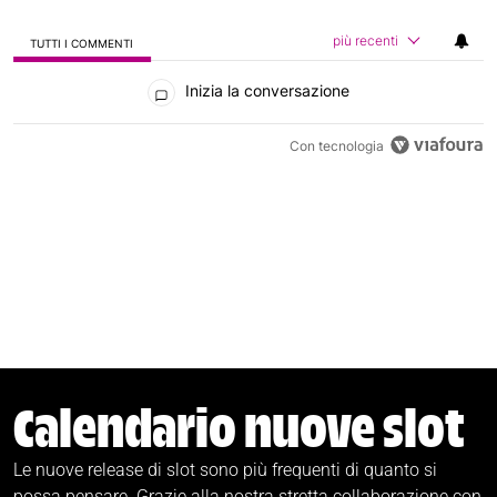
più recenti
TUTTI I COMMENTI
Tutti i commenti
Inizia la conversazione
Con tecnologia
Calendario nuove slot
Le nuove release di slot sono più frequenti di quanto si
possa pensare. Grazie alla nostra stretta collaborazione con