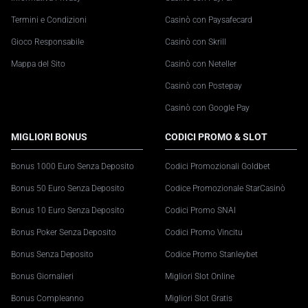
Termini e Condizioni
Casinò con Paysafecard
Gioco Responsabile
Casinò con Skrill
Mappa del Sito
Casinò con Neteller
Casinò con Postepay
Casinò con Google Pay
MIGLIORI BONUS
CODICI PROMO & SLOT
Bonus 1000 Euro Senza Deposito
Codici Promozionali Goldbet
Bonus 50 Euro Senza Deposito
Codice Promozionale StarCasinò
Bonus 10 Euro Senza Deposito
Codici Promo SNAI
Bonus Poker Senza Deposito
Codici Promo Vincitu
Bonus Senza Deposito
Codice Promo Stanleybet
Bonus Giornalieri
Migliori Slot Online
Bonus Compleanno
Migliori Slot Gratis