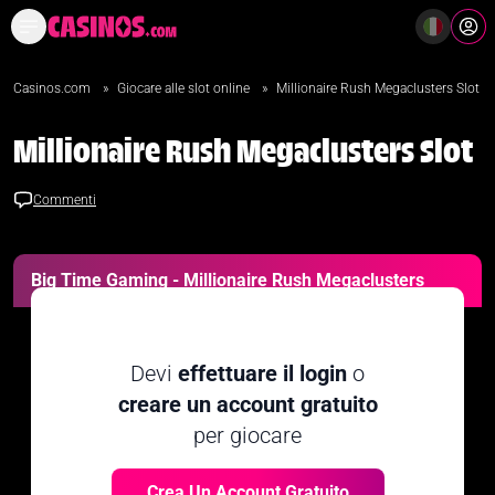
Casinò Online Casino Online
Mi
Casinos.com
»
Giocare alle slot online
»
Millionaire Rush Megaclusters Slot
Millionaire Rush Megaclusters Slot
Commenti
Big Time Gaming - Millionaire Rush Megaclusters
Devi
effettuare il login
o
creare un account gratuito
per giocare
Crea Un Account Gratuito