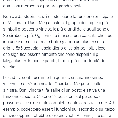
qualsiasi momento e portare grandi vincite.
Non c'è da stupirsi che i cluster siano la funzione principale
di Millionaire Rush Megaclusters. I gruppi di cinque o più
simboli producono vincite, le più grandi delle quali sono di
25 simboli o più. Ogni vincita innesca una cascata che può
includere o meno altri simboli. Quando un cluster sulla
griglia 5x5 scoppia, lascia dietro di sé simboli più piccoli, il
che significa essenzialmente che sono disponibili più
Megacluster. In poche parole, ti offre più opportunità di
vincita.
Le cadute continueranno fin quando ci saranno simboli
vincenti, ma c'è una novità. Guarda la Megatrail sulla
sinistra. Ogni vincita ti fa salire di un posto e attiva una
funzione casuale. Ci sono 12 posizioni sul percorso e
possono essere riempite completamente o parzialmente. Ad
esempio, potrebbero esserci funzioni sul secondo o sul terzo
spazio, oppure potrebbero essere vuoti. Più vinci, più sali e