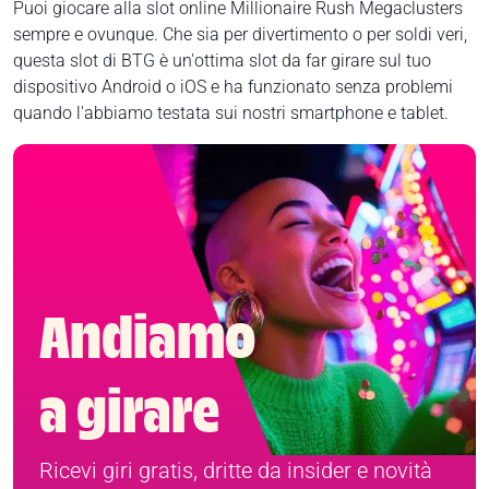
Puoi giocare alla slot online Millionaire Rush Megaclusters
sempre e ovunque. Che sia per divertimento o per soldi veri,
questa slot di BTG è un'ottima slot da far girare sul tuo
dispositivo Android o iOS e ha funzionato senza problemi
quando l'abbiamo testata sui nostri smartphone e tablet.
Andiamo
a girare
Ricevi giri gratis, dritte da insider e novità