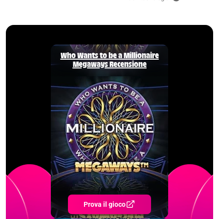
Who Wants to be a Millionaire
Megaways Recensione
Prova il gioco