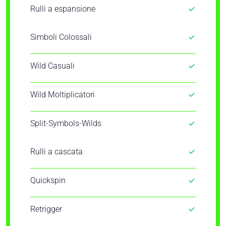
Rulli a espansione
Simboli Colossali
Wild Casuali
Wild Moltiplicatori
Split-Symbols-Wilds
Rulli a cascata
Quickspin
Retrigger