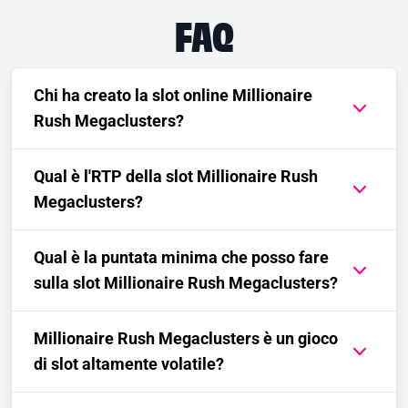
FAQ
Chi ha creato la slot online Millionaire
Rush Megaclusters?
Qual è l'RTP della slot Millionaire Rush
Megaclusters?
Qual è la puntata minima che posso fare
sulla slot Millionaire Rush Megaclusters?
Millionaire Rush Megaclusters è un gioco
di slot altamente volatile?