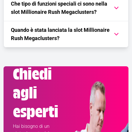
Che tipo di funzioni speciali ci sono nella
slot Millionaire Rush Megaclusters?
Quando è stata lanciata la slot Millionaire
Rush Megaclusters?
Chiedi
agli
esperti
Hai bisogno di un