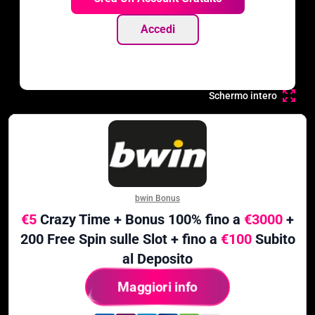
Accedi
Schermo intero
bwin Bonus
€5
Crazy Time + Bonus 100% fino a
€3000
+
200 Free Spin sulle Slot + fino a
€100
Subito
al Deposito
Maggiori info