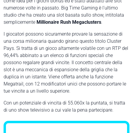
come idea per i giochi bonus ed è stato adattato alle slot
numerose volte in passato. Big Time Gaming è l'ultimo
studio che ha creato una slot basata sullo show, intitolata
semplicemente
Millionaire Rush Megaclusters
.
I giocatori possono sicuramente provare la sensazione di
una corsa milionaria quando girano questo titolo Cluster
Pays. Si tratta di un gioco altamente volatile con un RTP del
96,44% abbinato a un elenco di funzioni speciali che
possono regalare grandi vincite. Il concetto centrale della
slot è una meccanica di espansione della griglia che la
duplica in un istante. Viene offerta anche la funzione
Megatrail, con 12 modificatori unici che possono portare le
tue vincite a un livello superiore.
Con un potenziale di vincita di 55.060x la puntata, si tratta
di uno show televisivo a cui vale la pena partecipare.