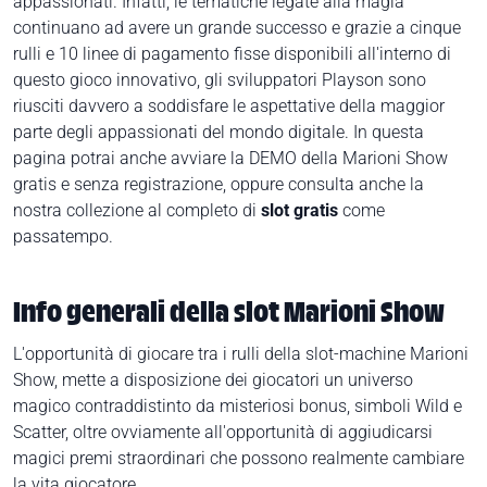
appassionati. Infatti, le tematiche legate alla magia
continuano ad avere un grande successo e grazie a cinque
rulli e 10 linee di pagamento fisse disponibili all'interno di
questo gioco innovativo, gli sviluppatori Playson sono
riusciti davvero a soddisfare le aspettative della maggior
parte degli appassionati del mondo digitale. In questa
pagina potrai anche avviare la DEMO della Marioni Show
gratis e senza registrazione, oppure consulta anche la
nostra collezione al completo di
slot gratis
come
passatempo.
Info generali della slot Marioni Show
L'opportunità di giocare tra i rulli della slot-machine Marioni
Show, mette a disposizione dei giocatori un universo
magico contraddistinto da misteriosi bonus, simboli Wild e
Scatter, oltre ovviamente all'opportunità di aggiudicarsi
magici premi straordinari che possono realmente cambiare
la vita giocatore.