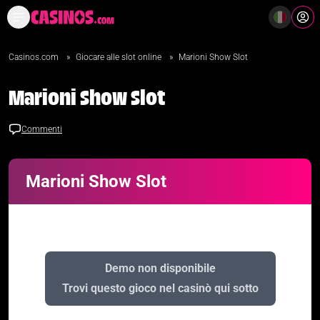
Casinò Online Casino Online
Mi
Casinos.com
»
Giocare alle slot online
»
Marioni Show Slot
Marioni Show Slot
Commenti
Marioni Show Slot
Demo non disponibile
Trovi questo gioco nel casinò qui sotto