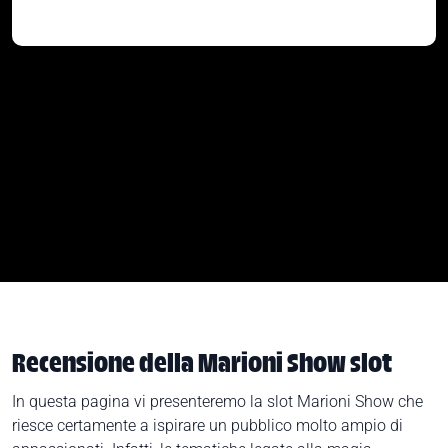
Recensione della Marioni Show slot
In questa pagina vi presenteremo la slot Marioni Show che
riesce certamente a ispirare un pubblico molto ampio di