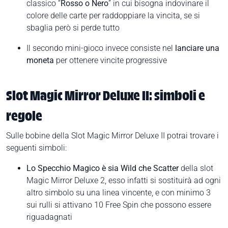
classico “
Rosso o Nero
” in cui bisogna indovinare il
colore delle carte per raddoppiare la vincita, se si
sbaglia però si perde tutto
Il secondo mini-gioco invece consiste nel
lanciare una
moneta
per ottenere vincite progressive
Slot Magic Mirror Deluxe II: simboli e
regole
Sulle bobine della Slot Magic Mirror Deluxe II potrai trovare i
seguenti simboli:
Lo Specchio Magico è sia Wild che Scatter
della slot
Magic Mirror Deluxe 2, esso infatti si sostituirà ad ogni
altro simbolo su una linea vincente, e con minimo 3
sui rulli si attivano 10 Free Spin che possono essere
riguadagnati