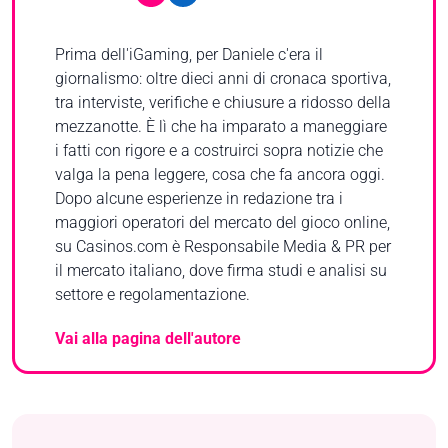
Prima dell'iGaming, per Daniele c'era il
giornalismo: oltre dieci anni di cronaca sportiva,
tra interviste, verifiche e chiusure a ridosso della
mezzanotte. È lì che ha imparato a maneggiare
i fatti con rigore e a costruirci sopra notizie che
valga la pena leggere, cosa che fa ancora oggi.
Dopo alcune esperienze in redazione tra i
maggiori operatori del mercato del gioco online,
su Casinos.com è Responsabile Media & PR per
il mercato italiano, dove firma studi e analisi su
settore e regolamentazione.
Vai alla pagina dell'autore