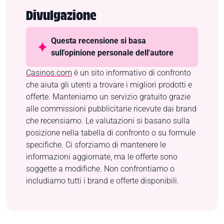
Divulgazione
Questa recensione si basa
sull'opinione personale dell'autore
Casinos.com
è un sito informativo di confronto
che aiuta gli utenti a trovare i migliori prodotti e
offerte. Manteniamo un servizio gratuito grazie
alle commissioni pubblicitarie ricevute dai brand
che recensiamo. Le valutazioni si basano sulla
posizione nella tabella di confronto o su formule
specifiche. Ci sforziamo di mantenere le
informazioni aggiornate, ma le offerte sono
soggette a modifiche. Non confrontiamo o
includiamo tutti i brand e offerte disponibili.