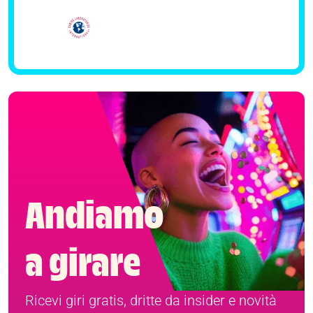
Andiamo
a girare
Ricevi giri gratis, dritte da insider e novità