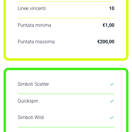
Linee vincenti
10
Puntata minima
€1,00
Puntata massima
€200,00
Simboli Scatter
Quickspin
Simboli Wild