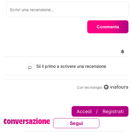
Commenta
Sii il primo a scrivere una recensione
Con tecnologia
Accedi
Registrati
|
Conversazione
Segui
Segui Questa Conversaz