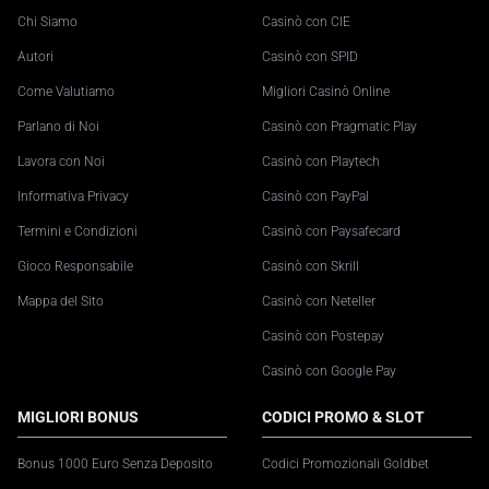
Chi Siamo
Casinò con CIE
Autori
Casinò con SPID
Come Valutiamo
Migliori Casinò Online
Parlano di Noi
Casinò con Pragmatic Play
Lavora con Noi
Casinò con Playtech
Informativa Privacy
Casinò con PayPal
Termini e Condizioni
Casinò con Paysafecard
Gioco Responsabile
Casinò con Skrill
Mappa del Sito
Casinò con Neteller
Casinò con Postepay
Casinò con Google Pay
MIGLIORI BONUS
CODICI PROMO & SLOT
Bonus 1000 Euro Senza Deposito
Codici Promozionali Goldbet