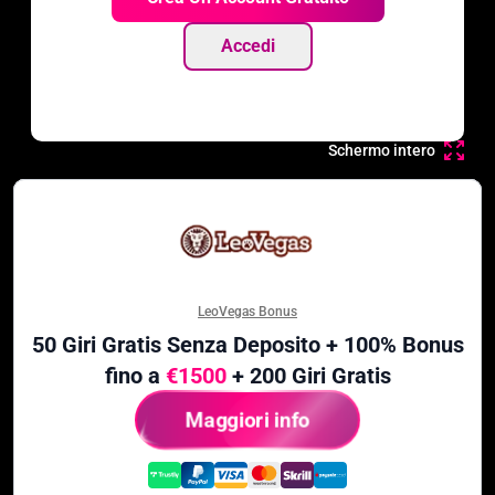
Accedi
Schermo intero
LeoVegas Bonus
50 Giri Gratis Senza Deposito + 100% Bonus
fino a
€1500
+ 200 Giri Gratis
Maggiori info