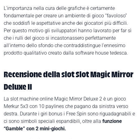
L'importanza nella cura delle grafiche è certamente
fondamentale per creare un ambiente di gioco “favoloso”
che soddisfi le aspettative anche dei giocatori più difficili.
Per questo motivo gli sviluppatori hanno lavorato per far sì
che i rulli del gioco si incastonassero perfettamente
all'interno dello sfondo che contraddistingue l'ennesimo
prodotto qualitativo creato dalla software house tedesca.
Recensione della slot Slot Magic Mirror
Deluxe II
La slot machine online Magic Mirror Deluxe 2 è un gioco
Merkur 5x3 con 10 paylines che pagano da sinistra verso
destra. Durante i giri bonus i Free Spin sono riguadagnabili e
ci sono simboli speciali espandibili, oltre alla
funzione
“Gamble” con 2 mini-giochi.