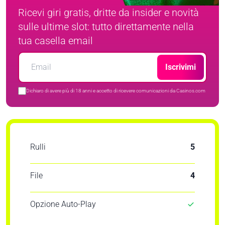
Ricevi giri gratis, dritte da insider e novità
sulle ultime slot: tutto direttamente nella
tua casella email
Iscrivimi
Dichiaro di avere più di 18 anni e accetto di ricevere comunicazioni da Casinos.com
Rulli
5
File
4
Opzione Auto-Play