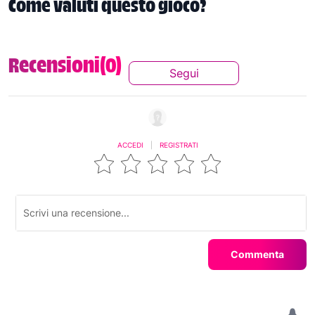
Come valuti questo gioco?
Recensioni(0)
Segui
Segui Questa Conversaz
ACCEDI
|
REGISTRATI
Commenta