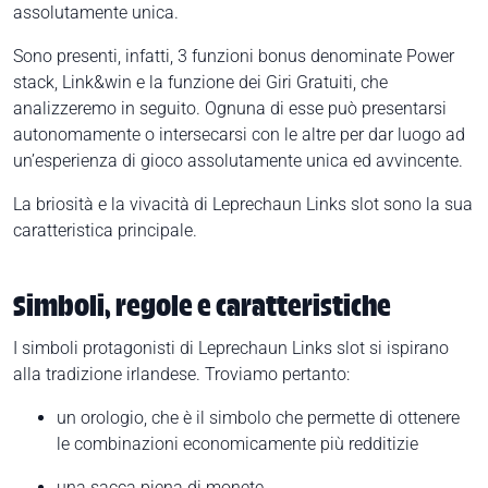
assolutamente unica.
Sono presenti, infatti, 3 funzioni bonus denominate Power
stack, Link&win e la funzione dei Giri Gratuiti, che
analizzeremo in seguito. Ognuna di esse può presentarsi
autonomamente o intersecarsi con le altre per dar luogo ad
un’esperienza di gioco assolutamente unica ed avvincente.
La briosità e la vivacità di Leprechaun Links slot sono la sua
caratteristica principale.
Simboli, regole e caratteristiche
I simboli protagonisti di Leprechaun Links slot si ispirano
alla tradizione irlandese. Troviamo pertanto:
un orologio, che è il simbolo che permette di ottenere
le combinazioni economicamente più redditizie
una sacca piena di monete