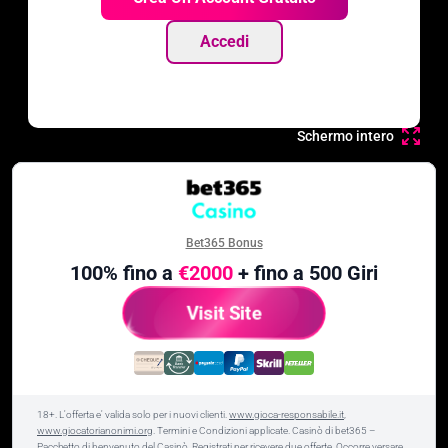
Accedi
Schermo intero
Bet365 Bonus
100% fino a
€2000
+ fino a 500 Giri
Visit Site
18+. L'offerta e' valida solo per i nuovi clienti.
www.gioca-responsabile.it
,
www.giocatorianonimi.org
. Termini e Condizioni applicate. Casinò di bet365 –
Pacchetto di benvenuto del Casinò. Registrati per ricevere due offerte. Occorre versare