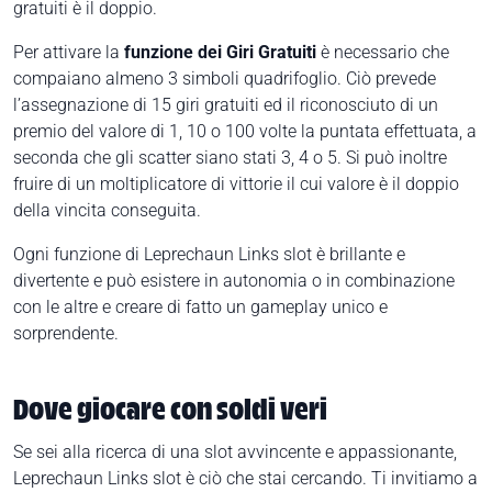
gratuiti è il doppio.
Per attivare la
funzione dei Giri Gratuiti
è necessario che
compaiano almeno 3 simboli quadrifoglio. Ciò prevede
l’assegnazione di 15 giri gratuiti ed il riconosciuto di un
premio del valore di 1, 10 o 100 volte la puntata effettuata, a
seconda che gli scatter siano stati 3, 4 o 5. Si può inoltre
fruire di un moltiplicatore di vittorie il cui valore è il doppio
della vincita conseguita.
Ogni funzione di Leprechaun Links slot è brillante e
divertente e può esistere in autonomia o in combinazione
con le altre e creare di fatto un gameplay unico e
sorprendente.
Dove giocare con soldi veri
Se sei alla ricerca di una slot avvincente e appassionante,
Leprechaun Links slot è ciò che stai cercando. Ti invitiamo a