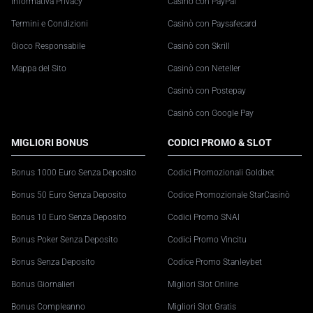
Informativa Privacy
Casinò con PayPal
Termini e Condizioni
Casinò con Paysafecard
Gioco Responsabile
Casinò con Skrill
Mappa del Sito
Casinò con Neteller
Casinò con Postepay
Casinò con Google Pay
MIGLIORI BONUS
CODICI PROMO & SLOT
Bonus 1000 Euro Senza Deposito
Codici Promozionali Goldbet
Bonus 50 Euro Senza Deposito
Codice Promozionale StarCasinò
Bonus 10 Euro Senza Deposito
Codici Promo SNAI
Bonus Poker Senza Deposito
Codici Promo Vincitu
Bonus Senza Deposito
Codice Promo Stanleybet
Bonus Giornalieri
Migliori Slot Online
Bonus Compleanno
Migliori Slot Gratis