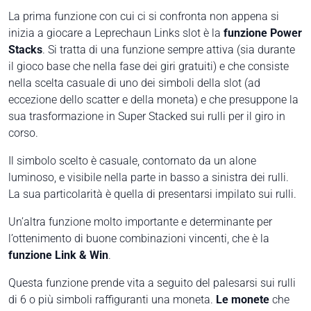
La prima funzione con cui ci si confronta non appena si
inizia a giocare a Leprechaun Links slot è la
funzione Power
Stacks
. Si tratta di una funzione sempre attiva (sia durante
il gioco base che nella fase dei giri gratuiti) e che consiste
nella scelta casuale di uno dei simboli della slot (ad
eccezione dello scatter e della moneta) e che presuppone la
sua trasformazione in Super Stacked sui rulli per il giro in
corso.
Il simbolo scelto è casuale, contornato da un alone
luminoso, e visibile nella parte in basso a sinistra dei rulli.
La sua particolarità è quella di presentarsi impilato sui rulli.
Un’altra funzione molto importante e determinante per
l’ottenimento di buone combinazioni vincenti, che è la
funzione Link & Win
.
Questa funzione prende vita a seguito del palesarsi sui rulli
di 6 o più simboli raffiguranti una moneta.
Le monete
che