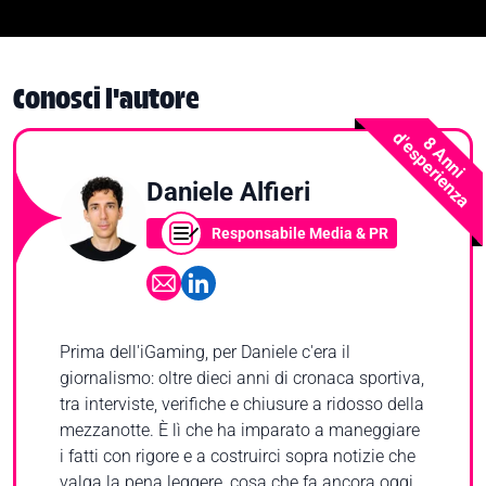
Conosci l'autore
d'esperienza
8 Anni
Daniele Alfieri
Responsabile Media & PR
Prima dell'iGaming, per Daniele c'era il
giornalismo: oltre dieci anni di cronaca sportiva,
tra interviste, verifiche e chiusure a ridosso della
mezzanotte. È lì che ha imparato a maneggiare
i fatti con rigore e a costruirci sopra notizie che
valga la pena leggere, cosa che fa ancora oggi.