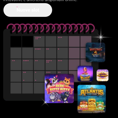
Nuove slot