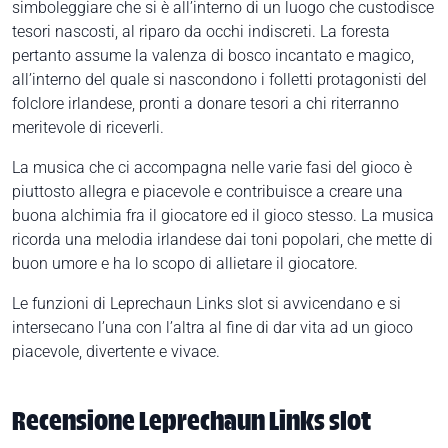
simboleggiare che si è all’interno di un luogo che custodisce
tesori nascosti, al riparo da occhi indiscreti. La foresta
pertanto assume la valenza di bosco incantato e magico,
all’interno del quale si nascondono i folletti protagonisti del
folclore irlandese, pronti a donare tesori a chi riterranno
meritevole di riceverli.
La musica che ci accompagna nelle varie fasi del gioco è
piuttosto allegra e piacevole e contribuisce a creare una
buona alchimia fra il giocatore ed il gioco stesso. La musica
ricorda una melodia irlandese dai toni popolari, che mette di
buon umore e ha lo scopo di allietare il giocatore.
Le funzioni di Leprechaun Links slot si avvicendano e si
intersecano l’una con l’altra al fine di dar vita ad un gioco
piacevole, divertente e vivace.
Recensione Leprechaun Links slot