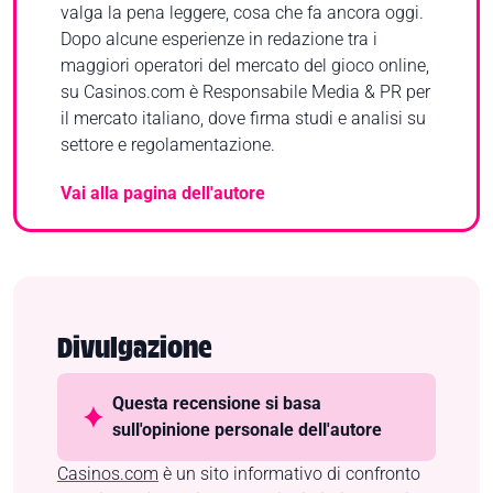
valga la pena leggere, cosa che fa ancora oggi.
Dopo alcune esperienze in redazione tra i
maggiori operatori del mercato del gioco online,
su Casinos.com è Responsabile Media & PR per
il mercato italiano, dove firma studi e analisi su
settore e regolamentazione.
Vai alla pagina dell'autore
Divulgazione
Questa recensione si basa
sull'opinione personale dell'autore
Casinos.com
è un sito informativo di confronto