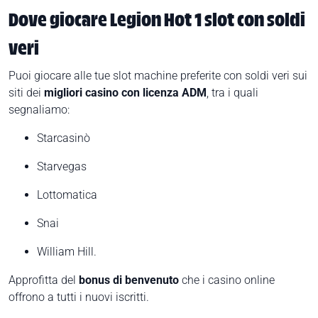
Dove giocare Legion Hot 1 slot con soldi
veri
Puoi giocare alle tue slot machine preferite con soldi veri sui
siti dei
migliori casino con licenza ADM
, tra i quali
segnaliamo:
Starcasinò
Starvegas
Lottomatica
Snai
William Hill.
Approfitta del
bonus di benvenuto
che i casino online
offrono a tutti i nuovi iscritti.