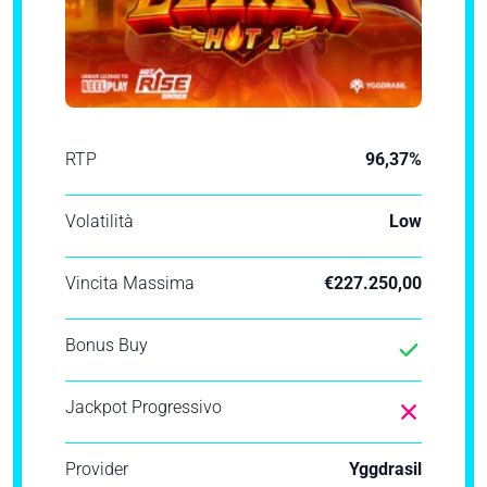
RTP
96,37%
Volatilità
Low
Vincita Massima
€227.250,00
Bonus Buy
Jackpot Progressivo
Provider
Yggdrasil