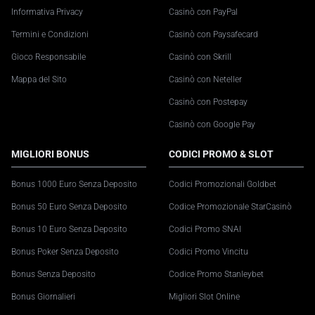
Informativa Privacy
Casinò con PayPal
Termini e Condizioni
Casinò con Paysafecard
Gioco Responsabile
Casinò con Skrill
Mappa del Sito
Casinò con Neteller
Casinò con Postepay
Casinò con Google Pay
MIGLIORI BONUS
CODICI PROMO & SLOT
Bonus 1000 Euro Senza Deposito
Codici Promozionali Goldbet
Bonus 50 Euro Senza Deposito
Codice Promozionale StarCasinò
Bonus 10 Euro Senza Deposito
Codici Promo SNAI
Bonus Poker Senza Deposito
Codici Promo Vincitu
Bonus Senza Deposito
Codice Promo Stanleybet
Bonus Giornalieri
Migliori Slot Online