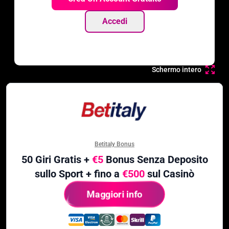
Accedi
Schermo intero
Betitaly Bonus
50 Giri Gratis +
€5
Bonus Senza Deposito
sullo Sport + fino a
€500
sul Casinò
Maggiori info