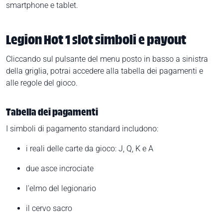
smartphone e tablet.
Legion Hot 1 slot simboli e payout
Cliccando sul pulsante del menu posto in basso a sinistra
della griglia, potrai accedere alla tabella dei pagamenti e
alle regole del gioco.
Tabella dei pagamenti
I simboli di pagamento standard includono:
i reali delle carte da gioco: J, Q, K e A
due asce incrociate
l'elmo del legionario
il cervo sacro