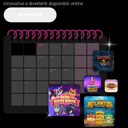
innovative e divertenti disponibili online.
Nuove slot