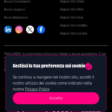
Bonus Compleanno
Migliori Slot Gratis
Bonus Quigioco
Migliori Slot SNAI
Bonus Betpassion
Migliori Slot Sisal
Migliori Slot GoldBet
Migliori Slot Eurobet
DISCLAIMER: le scommesse online sono illegali in alcune giurisdizioni. È tua
responsabilità verificare le normative locali prima di giocare online.
Casinos.com non si assume alcuna responsabilità per le tue azioni. © 2026
Gestisci la tua preferenza sui cookie
Casinos.com. Tutti i diritti riservati.
Termini e Condizioni
|
Informativa sulla
Privacy e sui Cookie
Se continui a navigare nel nostro sito, accetti il
nostro utilizzo dei cookie come indicato nella
nostra
Privacy Policy
Accetto