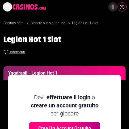
Casinò Online Casino Online
Mi
Casinos.com
»
Giocare alle slot online
»
Legion Hot 1 Slot
Legion Hot 1 Slot
Commenti
Yggdrasil - Legion Hot 1
Devi
effettuare il login
o
creare un account gratuito
per giocare
Crea Un Account Gratuito