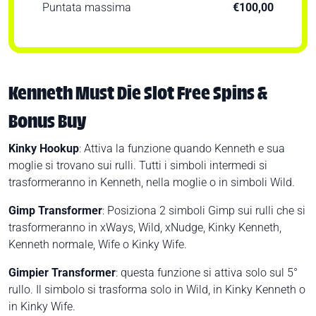
Puntata massima
€100,00
Kenneth Must Die Slot Free Spins &
Bonus Buy
Kinky Hookup
: Attiva la funzione quando Kenneth e sua
moglie si trovano sui rulli. Tutti i simboli intermedi si
trasformeranno in Kenneth, nella moglie o in simboli Wild.
Gimp Transformer
: Posiziona 2 simboli Gimp sui rulli che si
trasformeranno in xWays, Wild, xNudge, Kinky Kenneth,
Kenneth normale, Wife o Kinky Wife.
Gimpier Transformer
: questa funzione si attiva solo sul 5°
rullo. Il simbolo si trasforma solo in Wild, in Kinky Kenneth o
in Kinky Wife.