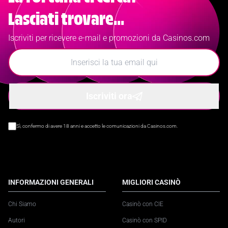
Lasciati trovare...
Iscriviti per ricevere e-mail e promozioni da Casinos.com
Iscriviti ora
Sì, confermo di avere 18 anni e accetto le comunicazioni da Casinos.com.
INFORMAZIONI GENERALI
MIGLIORI CASINÒ
Chi Siamo
Casinò con CIE
Autori
Casinò con SPID