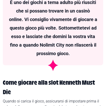
È uno dei giochi a tema adulto più riusciti
che si possano trovare in un casinò
online. Vi consiglio vivamente di giocare a
questo gioco più volte. Sottomettetevi ad
esso e lasciate che domini la vostra vita
fino a quando Nolimit City non rilascerà il
prossimo gioco.
Come giocare alla slot Kenneth Must
Die
Quando si carica il gioco, assicurarsi di impostare prima il