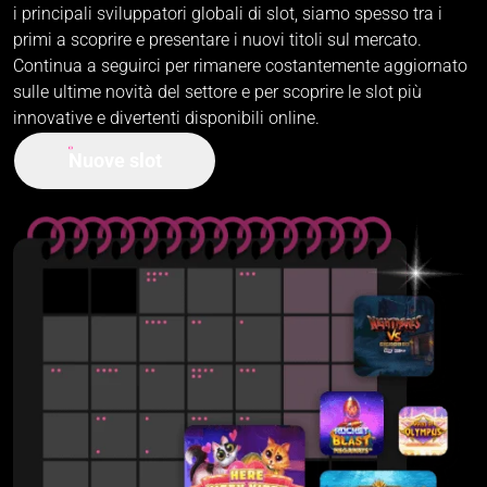
i principali sviluppatori globali di slot, siamo spesso tra i
primi a scoprire e presentare i nuovi titoli sul mercato.
Continua a seguirci per rimanere costantemente aggiornato
sulle ultime novità del settore e per scoprire le slot più
innovative e divertenti disponibili online.
Nuove slot