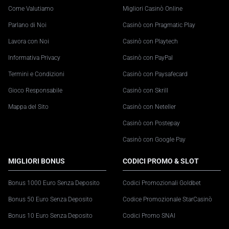
Come Valutiamo
Migliori Casinò Online
Parlano di Noi
Casinò con Pragmatic Play
Lavora con Noi
Casinò con Playtech
Informativa Privacy
Casinò con PayPal
Termini e Condizioni
Casinò con Paysafecard
Gioco Responsabile
Casinò con Skrill
Mappa del Sito
Casinò con Neteller
Casinò con Postepay
Casinò con Google Pay
MIGLIORI BONUS
CODICI PROMO & SLOT
Bonus 1000 Euro Senza Deposito
Codici Promozionali Goldbet
Bonus 50 Euro Senza Deposito
Codice Promozionale StarCasinò
Bonus 10 Euro Senza Deposito
Codici Promo SNAI