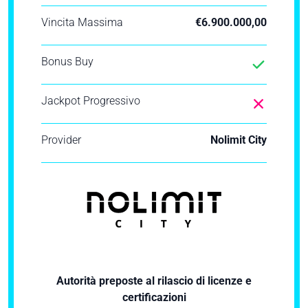
Vincita Massima
€6.900.000,00
Bonus Buy
Jackpot Progressivo
Provider
Nolimit City
Autorità preposte al rilascio di licenze e
certificazioni