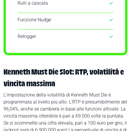
Rulli a cascata
Funzione Nudge
Retrigger
Kenneth Must Die Slot: RTP, volatilità e
vincita massima
L'impostazione della volatilità di Kenneth Must Die è
programmata al livello più alto. L'RTP è presumibilmente del
96,04%, anche se cambierà in base alle funzioni attivate. La
vincita massima ottenibile è pari a 69.000 volte la puntata.
Se si scommette una cifra elevata, pari a 100 euro per giro, il
jackpot sarà di 6.900.000 euro! La percentuale di vincita è di