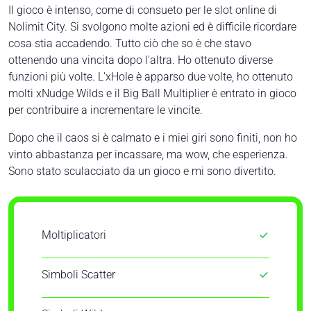
Il gioco è intenso, come di consueto per le slot online di
Nolimit City. Si svolgono molte azioni ed è difficile ricordare
cosa stia accadendo. Tutto ciò che so è che stavo
ottenendo una vincita dopo l'altra. Ho ottenuto diverse
funzioni più volte. L'xHole è apparso due volte, ho ottenuto
molti xNudge Wilds e il Big Ball Multiplier è entrato in gioco
per contribuire a incrementare le vincite.
Dopo che il caos si è calmato e i miei giri sono finiti, non ho
vinto abbastanza per incassare, ma wow, che esperienza.
Sono stato sculacciato da un gioco e mi sono divertito.
Moltiplicatori
Simboli Scatter