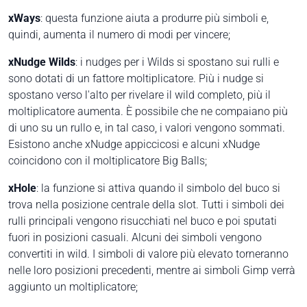
xWays
: questa funzione aiuta a produrre più simboli e,
quindi, aumenta il numero di modi per vincere;
xNudge Wilds
: i nudges per i Wilds si spostano sui rulli e
sono dotati di un fattore moltiplicatore. Più i nudge si
spostano verso l'alto per rivelare il wild completo, più il
moltiplicatore aumenta. È possibile che ne compaiano più
di uno su un rullo e, in tal caso, i valori vengono sommati.
Esistono anche xNudge appiccicosi e alcuni xNudge
coincidono con il moltiplicatore Big Balls;
xHole
: la funzione si attiva quando il simbolo del buco si
trova nella posizione centrale della slot. Tutti i simboli dei
rulli principali vengono risucchiati nel buco e poi sputati
fuori in posizioni casuali. Alcuni dei simboli vengono
convertiti in wild. I simboli di valore più elevato torneranno
nelle loro posizioni precedenti, mentre ai simboli Gimp verrà
aggiunto un moltiplicatore;