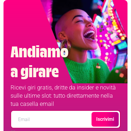
Andiamo
a girare
Ricevi giri gratis, dritte da insider e novità
sulle ultime slot: tutto direttamente nella
tua casella email
Iscrivimi