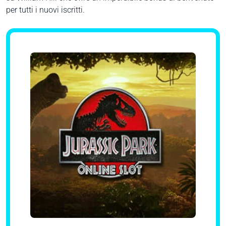
per tutti i nuovi iscritti.