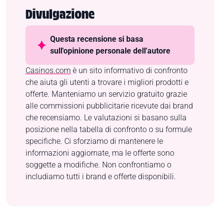
Divulgazione
Questa recensione si basa
sull'opinione personale dell'autore
Casinos.com
è un sito informativo di confronto
che aiuta gli utenti a trovare i migliori prodotti e
offerte. Manteniamo un servizio gratuito grazie
alle commissioni pubblicitarie ricevute dai brand
che recensiamo. Le valutazioni si basano sulla
posizione nella tabella di confronto o su formule
specifiche. Ci sforziamo di mantenere le
informazioni aggiornate, ma le offerte sono
soggette a modifiche. Non confrontiamo o
includiamo tutti i brand e offerte disponibili.