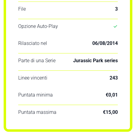
File
3
Opzione Auto-Play
Rilasciato nel
06/08/2014
Parte di una Serie
Jurassic Park series
Linee vincenti
243
Puntata minima
€0,01
Puntata massima
€15,00