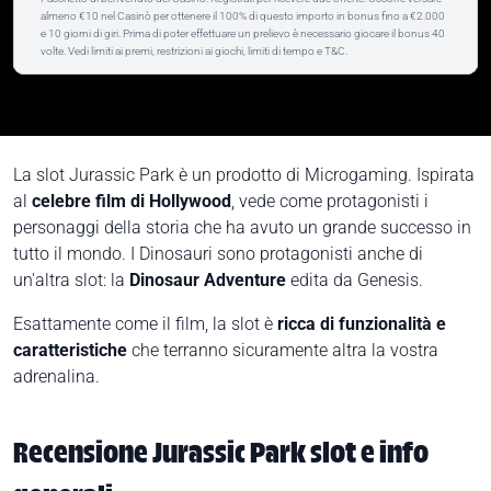
almeno €10 nel Casinò per ottenere il 100% di questo importo in bonus fino a €2.000
e 10 giorni di giri. Prima di poter effettuare un prelievo è necessario giocare il bonus 40
volte. Vedi limiti ai premi, restrizioni ai giochi, limiti di tempo e T&C.
La slot Jurassic Park è un prodotto di Microgaming. Ispirata
al
celebre film di Hollywood
, vede come protagonisti i
personaggi della storia che ha avuto un grande successo in
tutto il mondo. I Dinosauri sono protagonisti anche di
un'altra slot: la
Dinosaur Adventure
edita da Genesis.
Esattamente come il film, la slot è
ricca di funzionalità e
caratteristiche
che terranno sicuramente altra la vostra
adrenalina.
Recensione Jurassic Park slot e info