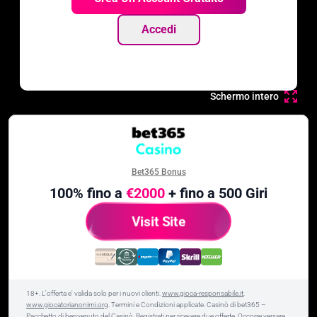
Accedi
Schermo intero
Bet365 Bonus
100% fino a
€2000
+ fino a 500 Giri
Visit Site
18+. L'offerta e' valida solo per i nuovi clienti.
www.gioca-responsabile.it
,
www.giocatorianonimi.org
. Termini e Condizioni applicate. Casinò di bet365 –
Pacchetto di benvenuto del Casinò. Registrati per ricevere due offerte. Occorre versare