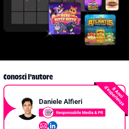
Conosci l'autore
d'esperienza
8 Anni
Daniele Alfieri
Responsabile Media & PR