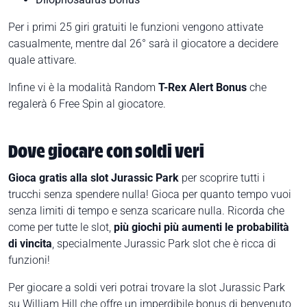
Per i primi 25 giri gratuiti le funzioni vengono attivate
casualmente, mentre dal 26° sarà il giocatore a decidere
quale attivare.
Infine vi è la modalità Random
T-Rex Alert Bonus
che
regalerà 6 Free Spin al giocatore.
Dove giocare con soldi veri
Gioca gratis alla slot Jurassic Park
per scoprire tutti i
trucchi senza spendere nulla! Gioca per quanto tempo vuoi
senza limiti di tempo e senza scaricare nulla. Ricorda che
come per tutte le slot,
più giochi più aumenti le probabilità
di vincita
, specialmente Jurassic Park slot che è ricca di
funzioni!
Per giocare a soldi veri potrai trovare la slot Jurassic Park
su William Hill che offre un imperdibile bonus di benvenuto