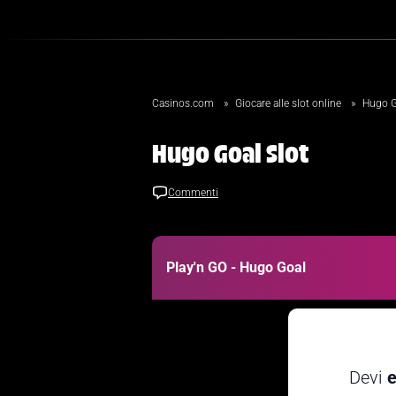
Casinos.com
»
Giocare alle slot online
»
Hugo G
Hugo Goal Slot
Commenti
Play'n GO - Hugo Goal
Devi
e