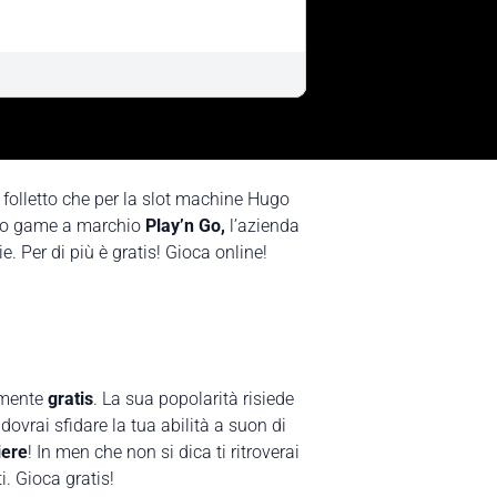
lo folletto che per la slot machine Hugo
tico game a marchio
Play’n Go,
l’azienda
. Per di più è gratis! Gioca online!
amente
gratis
. La sua popolarità risiede
 dovrai sfidare la tua abilità a suon di
iere
! In men che non si dica ti ritroverai
i. Gioca gratis!