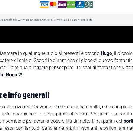
sponsabile.it
,
www.giocatorianonimi.org
. Termini e Condizioni applicate.
iasmare in qualunque ruolo si presenti è proprio
Hugo
, il picco
iocatore di calcio. Scopri le dinamiche di gioco di questo fantas
. Continua a leggere per scoprire i trucchi di fantastiche vittorie
lot Hugo 2!
 e info generali
ocare senza registrazione e senza scaricare nulla, ed è complet
nelle dinamiche di gioco ispirato al calcio. Per vincere la partita
un bomber e poi avrai la possibilità di metterti nei panni del
port
 festa, con tanto di bandierine, arbitri fischianti e palloni animat