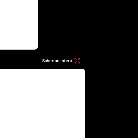
Schermo intero