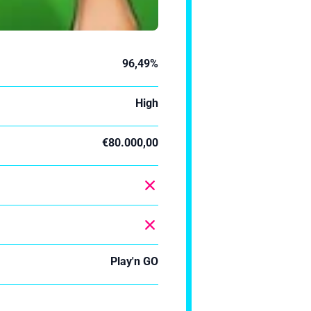
96,49%
High
€80.000,00
Play'n GO