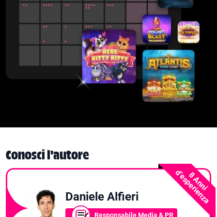
Conosci l'autore
d'esperienza
8 Anni
Daniele Alfieri
Responsabile Media & PR