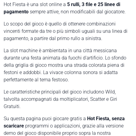
Hot Fiesta è una slot online a
5 rulli, 3 file e 25 linee di
pagamento
sempre attive, non modificabili dal giocatore.
Lo scopo del gioco è quello di ottenere combinazioni
vincenti formate da tre o più simboli uguali su una linea di
pagamento, a partire dal primo rullo a sinistra.
La slot machine è ambientata in una città messicana
durante una festa animata da fuochi d'artificio. Lo sfondo
della griglia di gioco mostra una strada colorata piena di
festoni e addobbi. La vivace colonna sonora si adatta
perfettamente al tema festoso.
Le caratteristiche principali del gioco includono Wild,
talvolta accompagnati da moltiplicatori, Scatter e Giri
Gratuiti.
Su questa pagina puoi giocare gratis a
Hot Fiesta, senza
scaricare
programmi o applicazioni, grazie alla versione
demo del gioco disponibile proprio sopra la nostra