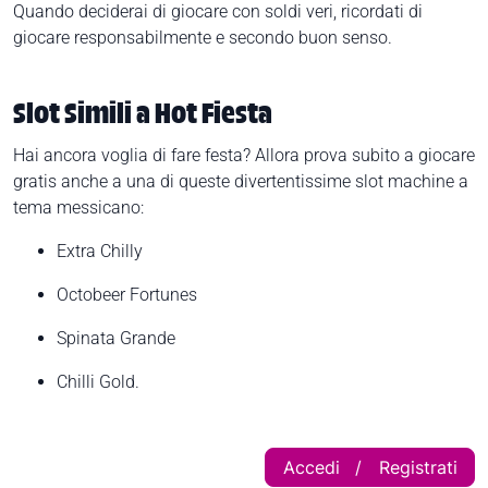
Quando deciderai di giocare con soldi veri, ricordati di
giocare responsabilmente e secondo buon senso.
Slot Simili a Hot Fiesta
Hai ancora voglia di fare festa? Allora prova subito a giocare
gratis anche a una di queste divertentissime slot machine a
tema messicano:
Extra Chilly
Octobeer Fortunes
Spinata Grande
Chilli Gold.
Accedi
Registrati
|