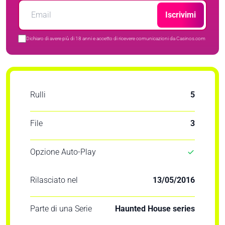
Iscrivimi
Dichiaro di avere più di 18 anni e accetto di ricevere comunicazioni da Casinos.com
Rulli
5
File
3
Opzione Auto-Play
Rilasciato nel
13/05/2016
Parte di una Serie
Haunted House series