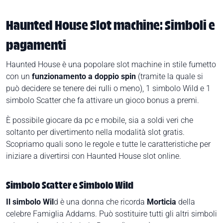
Haunted House Slot machine: Simboli e
pagamenti
Haunted House è una popolare slot machine in stile fumetto
con un
funzionamento a doppio spin
(tramite la quale si
può decidere se tenere dei rulli o meno), 1 simbolo Wild e 1
simbolo Scatter che fa attivare un gioco bonus a premi.
È possibile giocare da pc e mobile, sia a soldi veri che
soltanto per divertimento nella modalità slot gratis.
Scopriamo quali sono le regole e tutte le caratteristiche per
iniziare a divertirsi con Haunted House slot online.
Simbolo Scatter e Simbolo Wild
Il simbolo Wil
d è una donna che ricorda
Morticia
della
celebre Famiglia Addams. Può sostituire tutti gli altri simboli