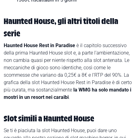
Haunted House, gli altri titoli della
serie
Haunted House Rest in Paradise
è il capitolo successivo
della prima Haunted House slot e, a parte l’ambientazione,
non cambia quasi per niente rispetto alla slot antenata. Le
meccaniche di gioco sono identiche, così come le
scommesse che variano da 0,25€ a 8€ e l’RTP del 90%. La
grafica della slot Haunted House Rest in Paradise è di certo
più curata, ma sostanzialmente
la WMG ha solo mandato i
mostri in un resort nei caraibi
.
Slot simili a Haunted House
Se ti è piaciuta la slot Haunted House, puoi dare uno
sguardo alla nostra sezione di slot machine horror, in cui