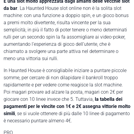
È una slot molto apprezzata dagli amanti delle vecchie slot
da bar
. La Haunted House slot online non è la solita slot
machine: con una funzione a doppio spin, e un gioco bonus
a premi molto divertente, risulta vincente per la sua
semplicità; in più il fatto di poter tenere o meno determinati
rulli per un secondo spin la fa assomigliare ai video-poker,
aumentando l’esperienza di gioco dell’utente, che è
chiamato a svolgere una parte attiva nel determinare o
meno una vittoria sui rulli.
In Haunted House è consigliabile iniziare a puntare piccole
somme, per cercare di non dilapidare il bankroll troppo
rapidamente e per vedere come reagisce la slot machine.
Poi magari provare ad alzare la posta, magari con 2€ per
giocare con 10 linee invece che 5. Tuttavia,
la tabella dei
pagamenti per le vincite con 1€ e 2€ assegna vittorie molto
simili
, se si vuole ottenere di più dalle 10 linee di pagamento
è necessario puntare almeno 4€.
PRO