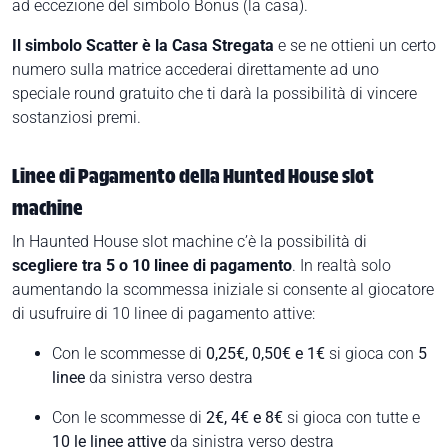
ad eccezione del simbolo Bonus (la casa).
Il simbolo Scatter è la Casa Stregata
e se ne ottieni un certo
numero sulla matrice accederai direttamente ad uno
speciale round gratuito che ti darà la possibilità di vincere
sostanziosi premi.
Linee di Pagamento della
Hunted House
slot
machine
In Haunted House slot machine c’è la possibilità di
scegliere tra 5 o 10 linee di pagamento
. In realtà solo
aumentando la scommessa iniziale si consente al giocatore
di usufruire di 10 linee di pagamento attive:
Con le scommesse di
0,25€, 0,50€ e 1€
si gioca con
5
linee
da sinistra verso destra
Con le scommesse di
2€, 4€ e 8€
si gioca con tutte e
10 le linee attive
da sinistra verso destra