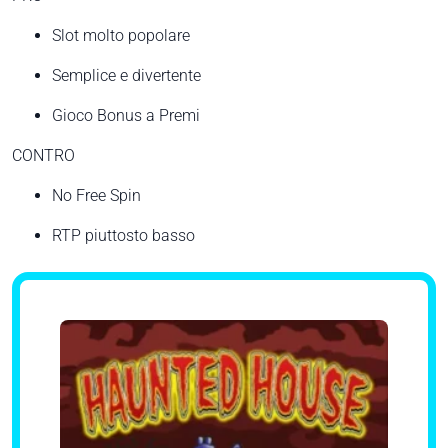
Slot molto popolare
Semplice e divertente
Gioco Bonus a Premi
CONTRO
No Free Spin
RTP piuttosto basso