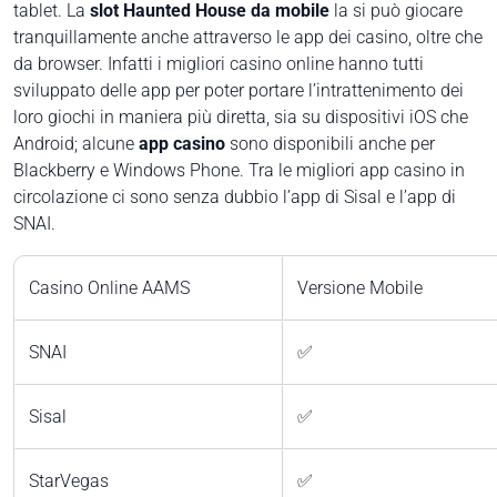
tablet. La
slot Haunted House da mobile
la si può giocare
tranquillamente anche attraverso le app dei casino, oltre che
da browser. Infatti i migliori casino online hanno tutti
sviluppato delle app per poter portare l’intrattenimento dei
loro giochi in maniera più diretta, sia su dispositivi iOS che
Android; alcune
app casino
sono disponibili anche per
Blackberry e Windows Phone. Tra le migliori app casino in
circolazione ci sono senza dubbio l’app di Sisal e l’app di
SNAI.
Casino Online AAMS
Versione Mobile
SNAI
✅
Sisal
✅
StarVegas
✅