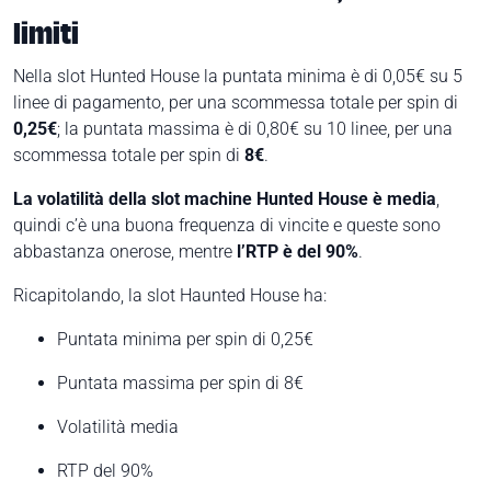
limiti
Nella slot Hunted House la puntata minima è di 0,05€ su 5
linee di pagamento, per una scommessa totale per spin di
0,25€
; la puntata massima è di 0,80€ su 10 linee, per una
scommessa totale per spin di
8€
.
La volatilità della slot machine Hunted House è media
,
quindi c’è una buona frequenza di vincite e queste sono
abbastanza onerose, mentre
l’RTP è del 90%
.
Ricapitolando, la slot Haunted House ha:
Puntata minima per spin di 0,25€
Puntata massima per spin di 8€
Volatilità media
RTP del 90%