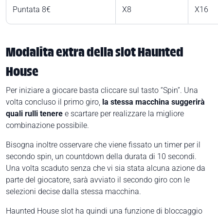
Puntata 8€
X8
X16
Modalità extra della slot Haunted
House
Per iniziare a giocare basta cliccare sul tasto “Spin”. Una
volta concluso il primo giro,
la stessa macchina suggerirà
quali rulli tenere
e scartare per realizzare la migliore
combinazione possibile.
Bisogna inoltre osservare che viene fissato un timer per il
secondo spin, un countdown della durata di 10 secondi.
Una volta scaduto senza che vi sia stata alcuna azione da
parte del giocatore, sarà avviato il secondo giro con le
selezioni decise dalla stessa macchina.
Haunted House slot ha quindi una funzione di bloccaggio