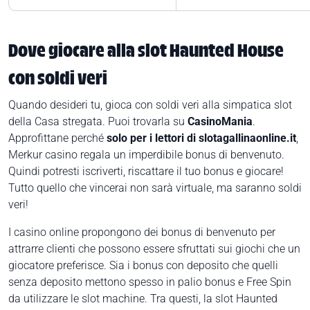
Dove giocare alla slot Haunted House
con soldi veri
Quando desideri tu, gioca con soldi veri alla simpatica slot
della Casa stregata. Puoi trovarla su
CasinoMania
.
Approfittane perché
solo per i lettori di slotagallinaonline.it
,
Merkur casino regala un imperdibile bonus di benvenuto.
Quindi potresti iscriverti, riscattare il tuo bonus e giocare!
Tutto quello che vincerai non sarà virtuale, ma saranno soldi
veri!
I casino online propongono dei bonus di benvenuto per
attrarre clienti che possono essere sfruttati sui giochi che un
giocatore preferisce. Sia i bonus con deposito che quelli
senza deposito mettono spesso in palio bonus e Free Spin
da utilizzare le slot machine. Tra questi, la slot Haunted