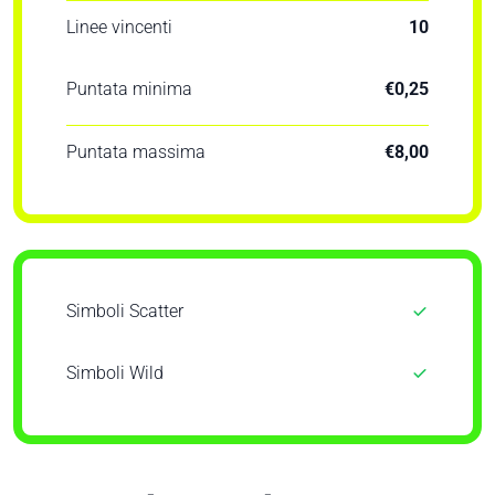
Linee vincenti
10
Puntata minima
€0,25
Puntata massima
€8,00
Simboli Scatter
Simboli Wild