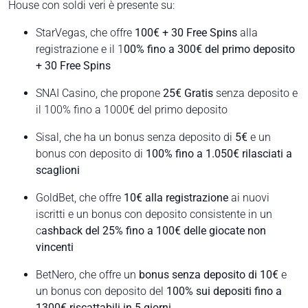
House con soldi veri è presente su:
StarVegas, che offre
100€ + 30 Free Spins
alla
registrazione e il 1
00% fino a 300€ del primo deposito
+ 30 Free Spins
SNAI Casino, che propone
25€ Gratis
senza deposito e
il 100% fino a 1000€ del primo deposito
Sisal, che ha un bonus senza deposito di
5€
e un
bonus con deposito di
100% fino a 1.050€ rilasciati a
scaglioni
GoldBet, che offre
10€ alla registrazione
ai nuovi
iscritti e un bonus con deposito consistente in un
c
ashback del 25% fino a 100€ delle giocate non
vincenti
BetNero, che offre un
bonus senza deposito di 10€
e
un bonus con deposito del
100% sui depositi fino a
1300€ riscattabili in 5 giorni