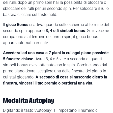
dei rulli: dopo un primo spin hai la possibilità di bloccare o
sbloccare dei rulli per un secondo spin. Per sbloccare il rullo
basterà cliccare sul tasto hold.
Il
gioco Bonus
si attiva quando sullo schermo al termine del
secondo spin appaiono
3, 4 o 5 simboli bonus
. Se invece ne
compaiono 5 al termine del primo spin, il gioco bonus
appare automaticamente.
Accederai ad una casa a 7 piani in cui ogni piano possiede
5 finestre chiuse.
Avrai 3, 4 o 5 vite a seconda di quanti
simboli bonus avevi ottenuto con lo spin. Cominciando dal
primo piano dovrai scegliere una delle finestre del piano in
cui stai giocando.
A secondo di cosa si nasconde dietro la
finestra, vincerai il tuo premio o perderai una vita.
Modalità Autoplay
Digitando il tasto “Autoplay” si impostano il numero di