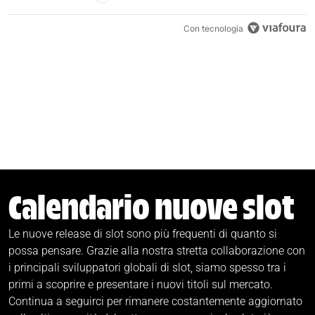
Con tecnologia
Calendario nuove slot
Le nuove release di slot sono più frequenti di quanto si
possa pensare. Grazie alla nostra stretta collaborazione con
i principali sviluppatori globali di slot, siamo spesso tra i
primi a scoprire e presentare i nuovi titoli sul mercato.
Continua a seguirci per rimanere costantemente aggiornato