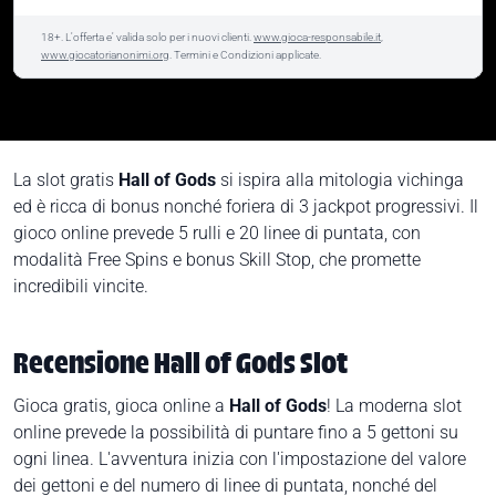
18+. L'offerta e' valida solo per i nuovi clienti.
www.gioca-responsabile.it
,
www.giocatorianonimi.org
. Termini e Condizioni applicate.
La slot gratis
Hall of Gods
si ispira alla mitologia vichinga
ed è ricca di bonus nonché foriera di 3 jackpot progressivi. Il
gioco online prevede 5 rulli e 20 linee di puntata, con
modalità Free Spins e bonus Skill Stop, che promette
incredibili vincite.
Recensione Hall of Gods Slot
Gioca gratis, gioca online a
Hall of Gods
! La moderna slot
online prevede la possibilità di puntare fino a 5 gettoni su
ogni linea. L'avventura inizia con l'impostazione del valore
dei gettoni e del numero di linee di puntata, nonché del