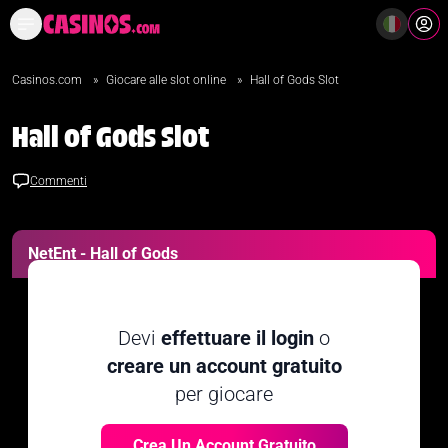
Casinò Online Casino Online
Mi
Casinos.com
»
Giocare alle slot online
»
Hall of Gods Slot
Hall of Gods Slot
Commenti
NetEnt - Hall of Gods
Devi
effettuare il login
o
creare un account gratuito
per giocare
Crea Un Account Gratuito