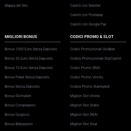
Mappa del Sito
Casinò con Neteller
Casinò con Postepay
Casinò con Google Pay
MIGLIORI BONUS
CODICI PROMO & SLOT
Bonus 1000 Euro Senza Deposito
Codici Promozionali Goldbet
Bonus 50 Euro Senza Deposito
Codice Promozionale StarCasinò
Bonus 10 Euro Senza Deposito
Codici Promo SNAI
Bonus Poker Senza Deposito
Codici Promo Vincitu
Bonus Senza Deposito
Codice Promo Stanleybet
Bonus Giornalieri
Migliori Slot Online
Bonus Compleanno
Migliori Slot Gratis
Bonus Quigioco
Migliori Slot SNAI
Bonus Betpassion
Migliori Slot Sisal