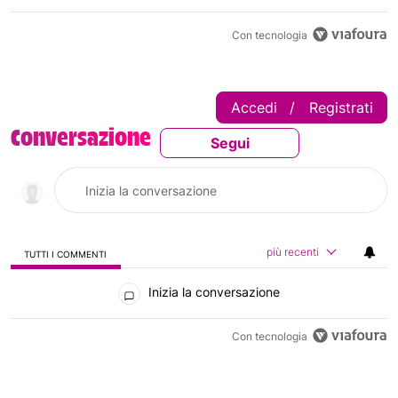
Con tecnologia
Accedi
Registrati
|
Conversazione
Segui
Segui Questa Conversaz
più recenti
TUTTI I COMMENTI
Tutti i commenti
Inizia la conversazione
Con tecnologia