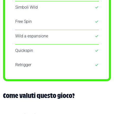
Simboli Wild
Free Spin
Wild a espansione
Quickspin
Retrigger
Come valuti questo gioco?