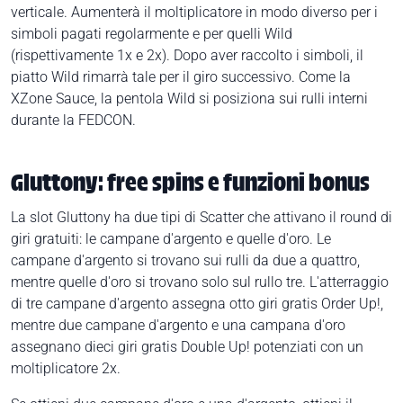
verticale. Aumenterà il moltiplicatore in modo diverso per i
simboli pagati regolarmente e per quelli Wild
(rispettivamente 1x e 2x). Dopo aver raccolto i simboli, il
piatto Wild rimarrà tale per il giro successivo. Come la
XZone Sauce, la pentola Wild si posiziona sui rulli interni
durante la FEDCON.
Gluttony: free spins e funzioni bonus
La slot Gluttony ha due tipi di Scatter che attivano il round di
giri gratuiti: le campane d'argento e quelle d'oro. Le
campane d'argento si trovano sui rulli da due a quattro,
mentre quelle d'oro si trovano solo sul rullo tre. L'atterraggio
di tre campane d'argento assegna otto giri gratis Order Up!,
mentre due campane d'argento e una campana d'oro
assegnano dieci giri gratis Double Up! potenziati con un
moltiplicatore 2x.