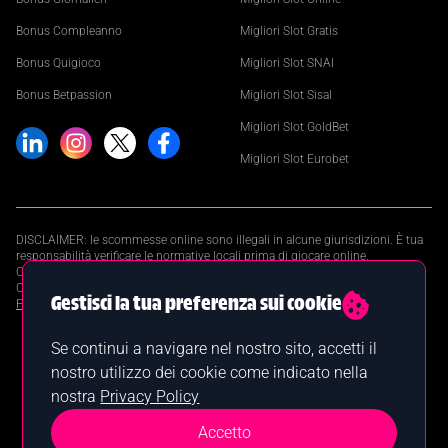
Bonus Compleanno
Migliori Slot Gratis
Bonus Quigioco
Migliori Slot SNAI
Bonus Betpassion
Migliori Slot Sisal
Migliori Slot GoldBet
Migliori Slot Eurobet
DISCLAIMER: le scommesse online sono illegali in alcune giurisdizioni. È tua
responsabilità verificare le normative locali prima di giocare online.
Casinos.com non si assume alcuna responsabilità per le tue azioni. © 2026
Casinos.com. Tutti i diritti riservati.
Termini e Condizioni
|
Informativa sulla
Gestisci la tua preferenza sui cookie
Privacy e sui Cookie
Se continui a navigare nel nostro sito, accetti il
nostro utilizzo dei cookie come indicato nella
nostra
Privacy Policy
Accetto