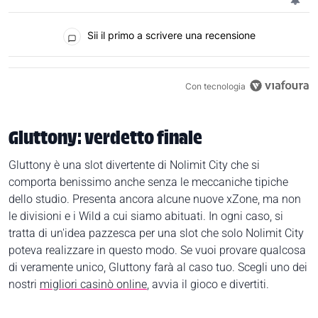
Sii il primo a scrivere una recensione
Con tecnologia
Gluttony: verdetto finale
Gluttony è una slot divertente di Nolimit City che si
comporta benissimo anche senza le meccaniche tipiche
dello studio. Presenta ancora alcune nuove xZone, ma non
le divisioni e i Wild a cui siamo abituati. In ogni caso, si
tratta di un'idea pazzesca per una slot che solo Nolimit City
poteva realizzare in questo modo. Se vuoi provare qualcosa
di veramente unico, Gluttony farà al caso tuo. Scegli uno dei
nostri
migliori casinò online
, avvia il gioco e divertiti.