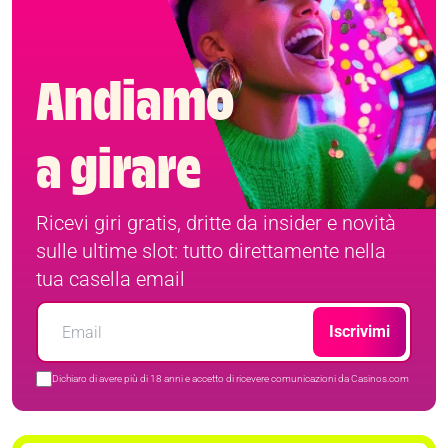
Andiamo
a girare
Ricevi giri gratis, dritte da insider e novità
sulle ultime slot: tutto direttamente nella
tua casella email
Iscrivimi
Dichiaro di avere più di 18 anni e accetto di ricevere comunicazioni da Casinos.com