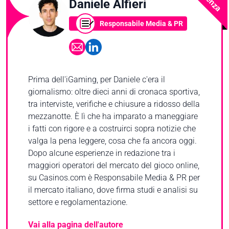
Daniele Alfieri
Responsabile Media & PR
Prima dell'iGaming, per Daniele c'era il
giornalismo: oltre dieci anni di cronaca sportiva,
tra interviste, verifiche e chiusure a ridosso della
mezzanotte. È lì che ha imparato a maneggiare
i fatti con rigore e a costruirci sopra notizie che
valga la pena leggere, cosa che fa ancora oggi.
Dopo alcune esperienze in redazione tra i
maggiori operatori del mercato del gioco online,
su Casinos.com è Responsabile Media & PR per
il mercato italiano, dove firma studi e analisi su
settore e regolamentazione.
Vai alla pagina dell'autore