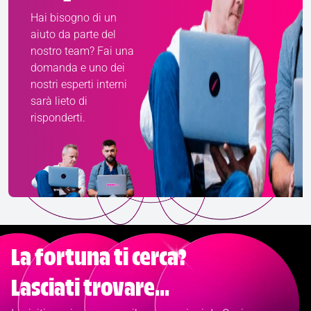
Hai bisogno di un
aiuto da parte del
nostro team? Fai una
domanda e uno dei
nostri esperti interni
sarà lieto di
risponderti.
La fortuna ti cerca?
Lasciati trovare...