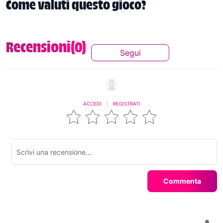
Come valuti questo gioco?
Recensioni(0)
Segui
Segui Questa Conversaz
ACCEDI
|
REGISTRATI
Commenta