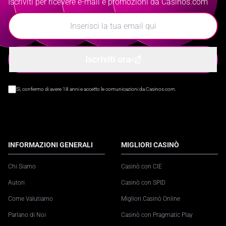
Iscriviti per ricevere e-mail e promozioni da Casinos.com
Iscriviti ora
Sì, confermo di avere 18 anni e accetto le comunicazioni da Casinos.com.
INFORMAZIONI GENERALI
MIGLIORI CASINÒ
Chi Siamo
Casinò con CIE
Autori
Casinò con SPID
Come Valutiamo
Migliori Casinò Online
Parlano di Noi
Casinò con Pragmatic Play