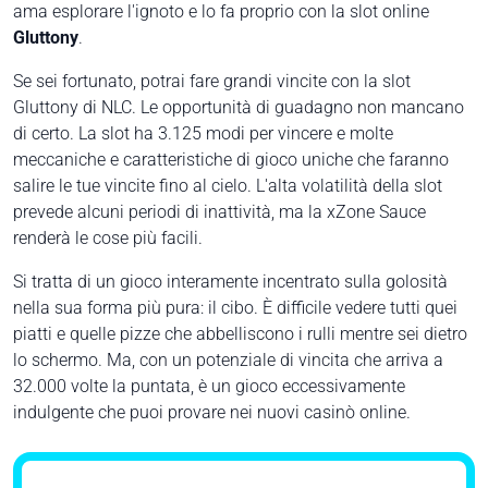
ama esplorare l'ignoto e lo fa proprio con la slot online
Gluttony
.
Se sei fortunato, potrai fare grandi vincite con la slot
Gluttony di NLC. Le opportunità di guadagno non mancano
di certo. La slot ha 3.125 modi per vincere e molte
meccaniche e caratteristiche di gioco uniche che faranno
salire le tue vincite fino al cielo. L'alta volatilità della slot
prevede alcuni periodi di inattività, ma la xZone Sauce
renderà le cose più facili.
Si tratta di un gioco interamente incentrato sulla golosità
nella sua forma più pura: il cibo. È difficile vedere tutti quei
piatti e quelle pizze che abbelliscono i rulli mentre sei dietro
lo schermo. Ma, con un potenziale di vincita che arriva a
32.000 volte la puntata, è un gioco eccessivamente
indulgente che puoi provare nei nuovi casinò online.