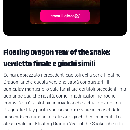
Prova il gioco
Floating Dragon Year of the Snake:
verdetto finale e giochi simili
Se hai apprezzato i precedenti capitoli della serie Floating
Dragon, anche questa versione saprà conquistarti. Il
gameplay mantiene lo stile familiare dei titoli precedenti, ma
aggiunge qualche novità, come i modificatori nel round
bonus. Non è la slot più innovativa che abbia provato, ma
Pragmatic Play punta spesso su meccaniche consolidate,
riuscendo comunque a realizzare giochi ben bilanciati. Lo
stesso vale per Floating Dragon Year of the Snake, che offre