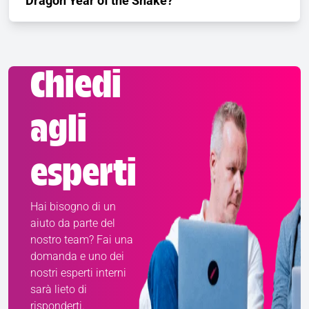
Dragon Year of the Snake?
Chiedi
agli
esperti
Hai bisogno di un
aiuto da parte del
nostro team? Fai una
domanda e uno dei
nostri esperti interni
sarà lieto di
risponderti.