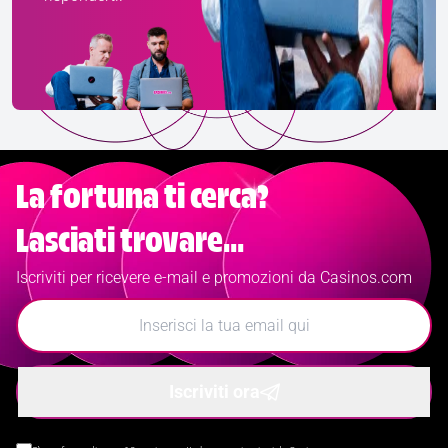
La fortuna ti cerca?
Lasciati trovare...
Iscriviti per ricevere e-mail e promozioni da Casinos.com
Iscriviti ora