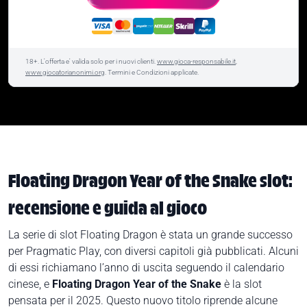
18+. L'offerta e' valida solo per i nuovi clienti.
www.gioca-responsabile.it
,
www.giocatorianonimi.org
. Termini e Condizioni applicate.
Floating Dragon Year of the Snake slot:
recensione e guida al gioco
La serie di slot Floating Dragon è stata un grande successo
per Pragmatic Play, con diversi capitoli già pubblicati. Alcuni
di essi richiamano l’anno di uscita seguendo il calendario
cinese, e
Floating Dragon Year of the Snake
è la slot
pensata per il 2025. Questo nuovo titolo riprende alcune