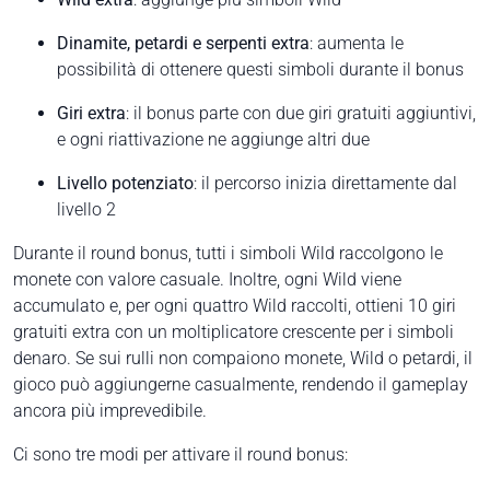
Dinamite, petardi e serpenti extra
: aumenta le
possibilità di ottenere questi simboli durante il bonus
Giri extra
: il bonus parte con due giri gratuiti aggiuntivi,
e ogni riattivazione ne aggiunge altri due
Livello potenziato
: il percorso inizia direttamente dal
livello 2
Durante il round bonus, tutti i simboli Wild raccolgono le
monete con valore casuale. Inoltre, ogni Wild viene
accumulato e, per ogni quattro Wild raccolti, ottieni 10 giri
gratuiti extra con un moltiplicatore crescente per i simboli
denaro. Se sui rulli non compaiono monete, Wild o petardi, il
gioco può aggiungerne casualmente, rendendo il gameplay
ancora più imprevedibile.
Ci sono tre modi per attivare il round bonus: