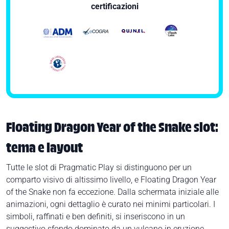
certificazioni
Floating Dragon Year of the Snake slot:
tema e layout
Tutte le slot di Pragmatic Play si distinguono per un
comparto visivo di altissimo livello, e Floating Dragon Year
of the Snake non fa eccezione. Dalla schermata iniziale alle
animazioni, ogni dettaglio è curato nei minimi particolari. I
simboli, raffinati e ben definiti, si inseriscono in un
suggestivo sfondo dominato da un vulcano in eruzione,