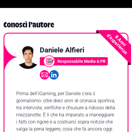
Conosci l'autore
d'esperienza
8 Anni
Daniele Alfieri
Responsabile Media & PR
Prima dell'iGaming, per Daniele c'era il
giornalismo: oltre dieci anni di cronaca sportiva,
tra interviste, verifiche e chiusure a ridosso della
mezzanotte. È lì che ha imparato a maneggiare
i fatti con rigore e a costruirci sopra notizie che
valga la pena leggere, cosa che fa ancora oggi.