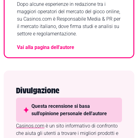
Dopo alcune esperienze in redazione tra i
maggiori operatori del mercato del gioco online,
su Casinos.com è Responsabile Media & PR per
il mercato italiano, dove firma studi e analisi su
settore e regolamentazione.
Vai alla pagina dell'autore
Divulgazione
Questa recensione si basa
sull'opinione personale dell'autore
Casinos.com
è un sito informativo di confronto
che aiuta gli utenti a trovare i migliori prodotti e