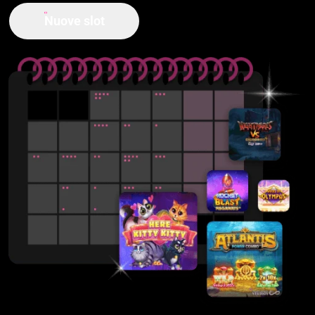
Nuove slot