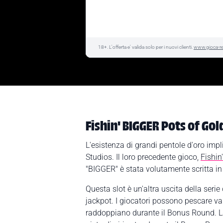
18+. L'offerta e' valida solo per i nuovi clienti.
www.gioca-re
Fishin' BIGGER Pots of Gol
L'esistenza di grandi pentole d'oro imp
Studios. Il loro precedente gioco,
Fishin
"BIGGER" è stata volutamente scritta in
Questa slot è un'altra uscita della serie
jackpot. I giocatori possono pescare va
raddoppiano durante il Bonus Round. La s