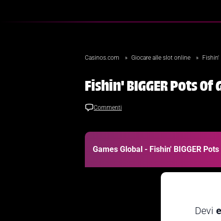
Casinos.com
»
Giocare alle slot online
»
Fishin'
Fishin' BIGGER Pots Of 
Commenti
Games Global - Fishin' BIGGER Pots
Devi
e