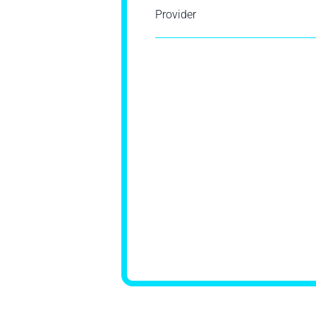
Provider