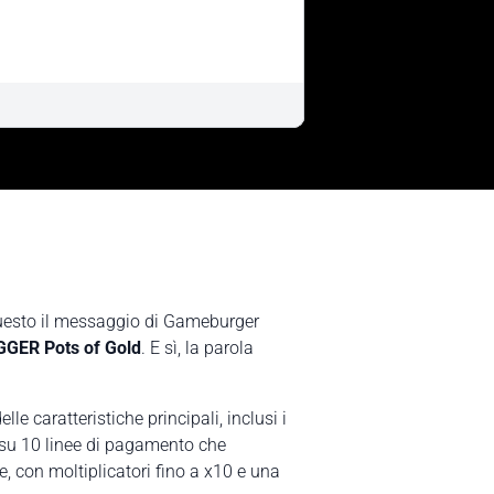
 questo il messaggio di Gameburger
IGGER Pots of Gold
. E sì, la parola
e caratteristiche principali, inclusi i
, su 10 linee di pagamento che
, con moltiplicatori fino a x10 e una