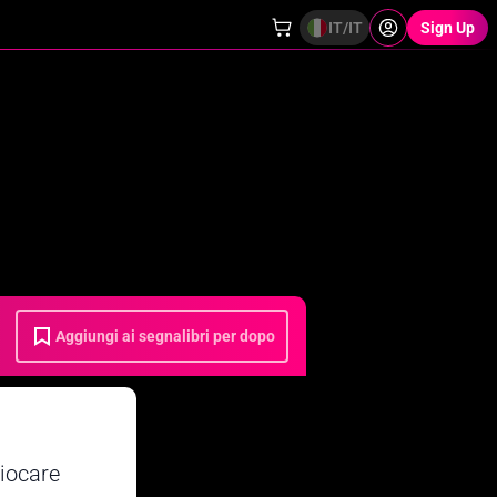
gliori Casinò
Casinò Che Pagano Subito
Casinò Live
Casinò Con
IT/IT
Sign Up
Aggiungi ai segnalibri per dopo
iocare