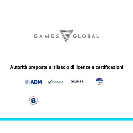
Autorità preposte al rilascio di licenze e certificazioni