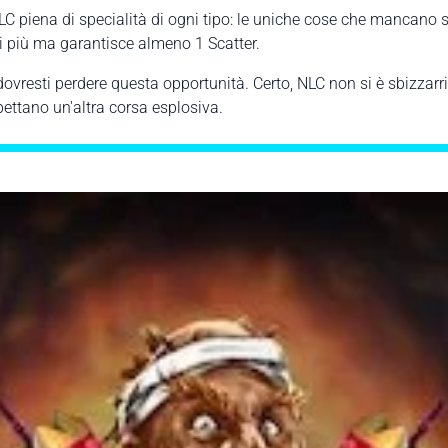
 NLC piena di specialità di ogni tipo: le uniche cose che mancan
di più ma garantisce almeno 1 Scatter.
dovresti perdere questa opportunità. Certo, NLC non si è sbizzarrit
ettano un'altra corsa esplosiva.