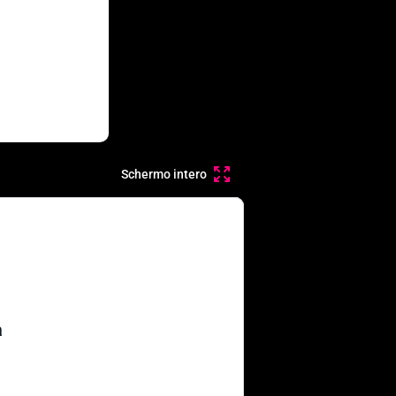
Schermo intero
a