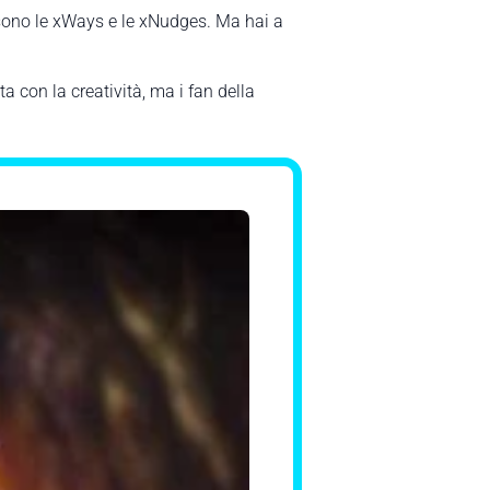
o sono le xWays e le xNudges. Ma hai a
a con la creatività, ma i fan della