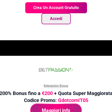
Crea Un Account Gratuito
Accedi
Betpassion Bonus
200% Bonus fino a
€200
+ Quota Super Maggiorat
Codice Promo:
GdotcomIT05
Maggiori info