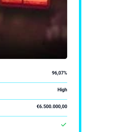
96,07%
High
€6.500.000,00