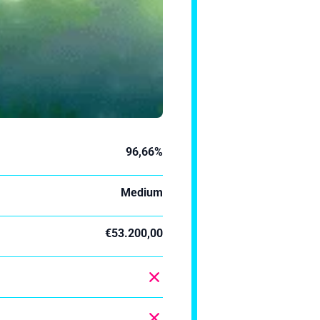
96,66%
Medium
€53.200,00