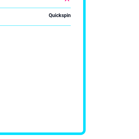
Quickspin