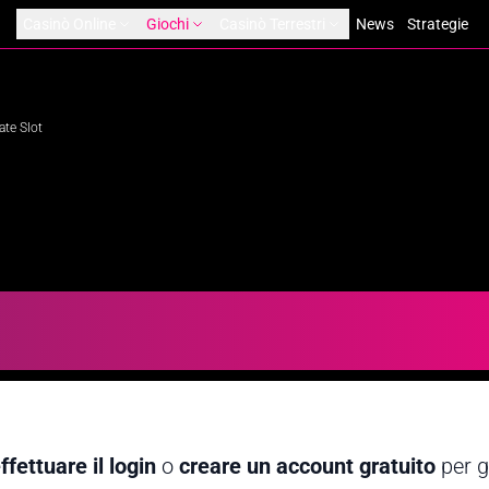
Casinò Online Casino Online
Mi
Casinò Online
Giochi
Casinò Terrestri
News
Strategie
ate Slot
ffettuare il login
o
creare un account gratuito
per g