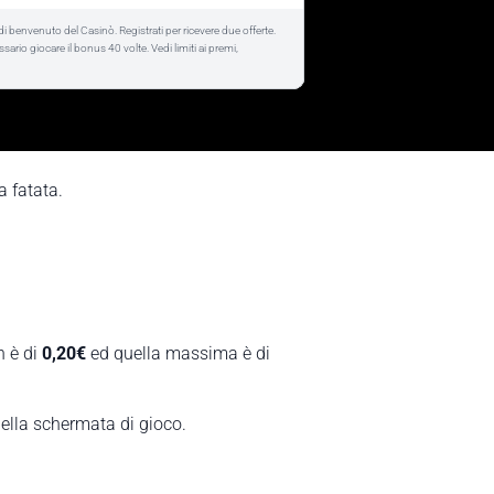
i benvenuto del Casinò. Registrati per ricevere due offerte.
rio giocare il bonus 40 volte. Vedi limiti ai premi,
a fatata.
 è di
0,20
€
ed quella massima è di
della schermata di gioco.