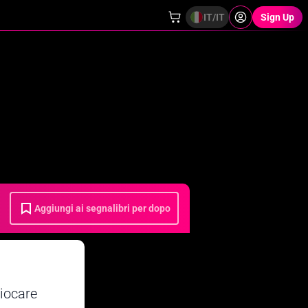
gliori Casinò
Casinò Che Pagano Subito
Casinò Live
Casinò Con
IT/IT
Sign Up
Aggiungi ai segnalibri per dopo
iocare