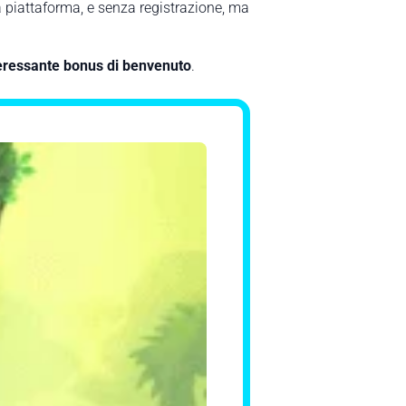
a piattaforma, e senza registrazione, ma
eressante bonus di benvenuto
.