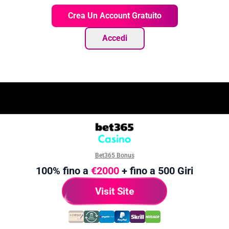
Crea Un Account Gratuito
Accedi
Bet365 Bonus
100% fino a
€2000
+ fino a 500 Giri
Visit Site