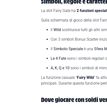
Simboli, Regole e Caratte
La slot Fairy Gate ha
2 funzioni special
Sulla schermata di gioco della slot Fair
Il
Wild
sostituisce tutti gli altri si
Con 3 simboli Bonus Scatter iniz
Il
Simbolo Speciale
è una
Sfera 
Le 4 Fate
sono i simboli regolari
A, K, Q e 10
sono i simboli di mino
La funzione casuale “
Fairy Wild
” fa att
principali. Durante questa funzione però
Dove giocare con soldi ver