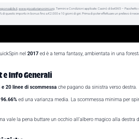
sponsabile.it
,
www.giocatorianonimi.org
. Termini e Condizioni applicate. Casinò di bet365 – Pacchetto d
i questo importo in bonus fino a €2.000 e 10 giorni di giri. Prima di poter effettuare un prelievo è necessa
QuickSpin nel
2017
ed è a tema fantasy, ambientata in una forest
 e Info Generali
 e 20 linee di scommessa
che pagano da sinistra verso destra.
 96.66%
ed una varianza media. La scommessa minima per spin
 ma vale la pena buttare un occhio all’albero magico alla destra 