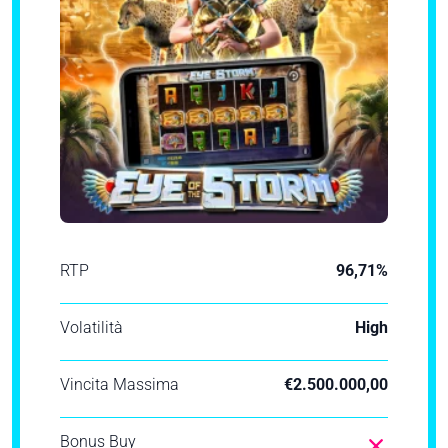
RTP
96,71%
Volatilità
High
Vincita Massima
€2.500.000,00
Bonus Buy