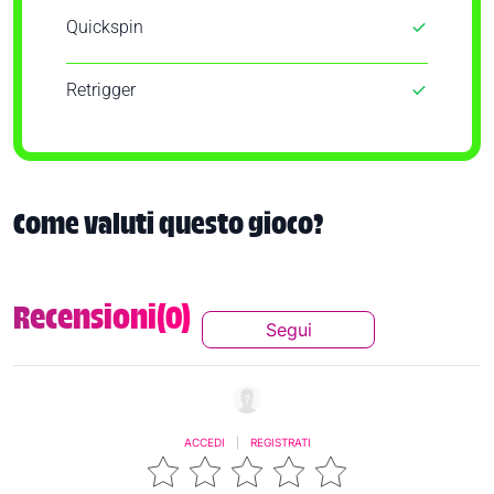
Quickspin
Retrigger
Come valuti questo gioco?
Recensioni(0)
Segui
Segui Questa Conversaz
ACCEDI
|
REGISTRATI