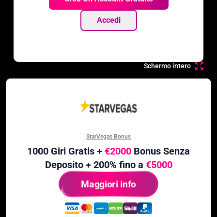
Accedi
Schermo intero
StarVegas Bonus
1000 Giri Gratis +
€2000
Bonus Senza
Deposito + 200% fino a
€5000
Maggiori info