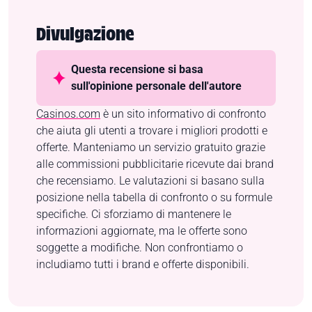
Divulgazione
Questa recensione si basa
sull'opinione personale dell'autore
Casinos.com
è un sito informativo di confronto
che aiuta gli utenti a trovare i migliori prodotti e
offerte. Manteniamo un servizio gratuito grazie
alle commissioni pubblicitarie ricevute dai brand
che recensiamo. Le valutazioni si basano sulla
posizione nella tabella di confronto o su formule
specifiche. Ci sforziamo di mantenere le
informazioni aggiornate, ma le offerte sono
soggette a modifiche. Non confrontiamo o
includiamo tutti i brand e offerte disponibili.