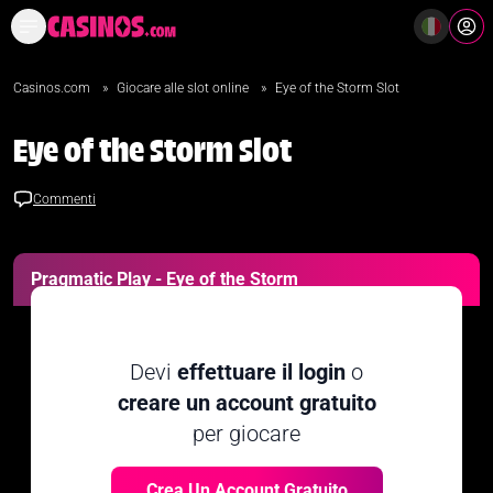
Casinò Online Casino Online
Mi
Casinos.com
»
Giocare alle slot online
»
Eye of the Storm Slot
Eye of the Storm Slot
Commenti
Pragmatic Play - Eye of the Storm
Devi
effettuare il login
o
creare un account gratuito
per giocare
Crea Un Account Gratuito