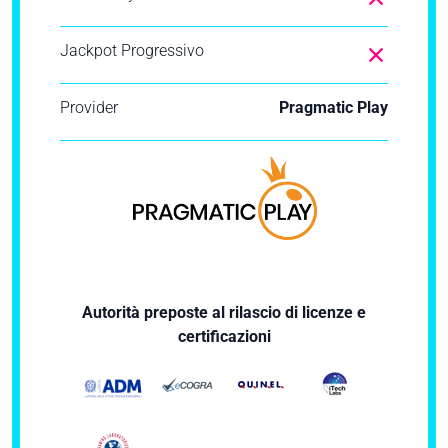
Jackpot Progressivo
Provider
Pragmatic Play
Autorità preposte al rilascio di licenze e
certificazioni