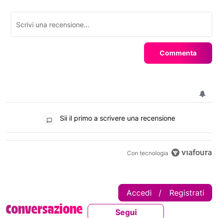
Commenta
Sii il primo a scrivere una recensione
Con tecnologia
Accedi
Registrati
|
Conversazione
Segui
Segui Questa Conversaz