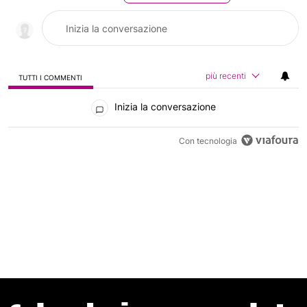
più recenti
TUTTI I COMMENTI
Tutti i commenti
Inizia la conversazione
Con tecnologia