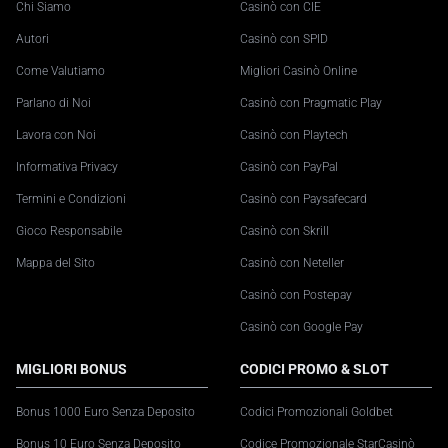
Chi Siamo
Casinò con CIE
Autori
Casinò con SPID
Come Valutiamo
Migliori Casinò Online
Parlano di Noi
Casinò con Pragmatic Play
Lavora con Noi
Casinò con Playtech
Informativa Privacy
Casinò con PayPal
Termini e Condizioni
Casinò con Paysafecard
Gioco Responsabile
Casinò con Skrill
Mappa del Sito
Casinò con Neteller
Casinò con Postepay
Casinò con Google Pay
MIGLIORI BONUS
CODICI PROMO & SLOT
Bonus 1000 Euro Senza Deposito
Codici Promozionali Goldbet
Bonus 10 Euro Senza Deposito
Codice Promozionale StarCasinò