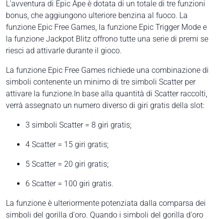
L'avventura di Epic Ape è dotata di un totale di tre funzioni
bonus, che aggiungono ulteriore benzina al fuoco. La
funzione Epic Free Games, la funzione Epic Trigger Mode e
la funzione Jackpot Blitz offrono tutte una serie di premi se
riesci ad attivarle durante il gioco.
La funzione Epic Free Games richiede una combinazione di
simboli contenente un minimo di tre simboli Scatter per
attivare la funzione.In base alla quantità di Scatter raccolti,
verrà assegnato un numero diverso di giri gratis della slot:
3 simboli Scatter = 8 giri gratis;
4 Scatter = 15 giri gratis;
5 Scatter = 20 giri gratis;
6 Scatter = 100 giri gratis.
La funzione è ulteriormente potenziata dalla comparsa dei
simboli del gorilla d'oro. Quando i simboli del gorilla d'oro