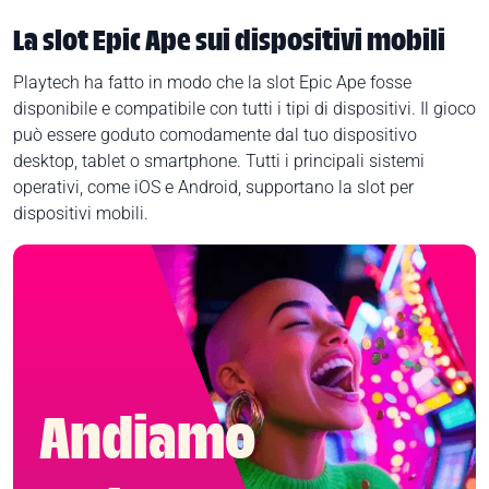
La slot Epic Ape sui dispositivi mobili
Playtech ha fatto in modo che la slot Epic Ape fosse
disponibile e compatibile con tutti i tipi di dispositivi. Il gioco
può essere goduto comodamente dal tuo dispositivo
desktop, tablet o smartphone. Tutti i principali sistemi
operativi, come iOS e Android, supportano la slot per
dispositivi mobili.
Andiamo