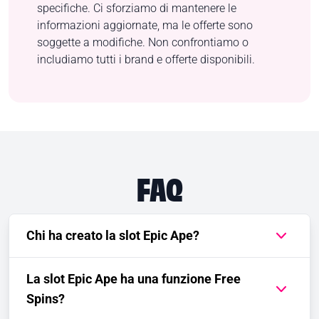
specifiche. Ci sforziamo di mantenere le
informazioni aggiornate, ma le offerte sono
soggette a modifiche. Non confrontiamo o
includiamo tutti i brand e offerte disponibili.
FAQ
Chi ha creato la slot Epic Ape?
La slot Epic Ape ha una funzione Free
Spins?