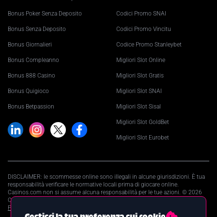
Bonus Poker Senza Deposito
Codici Promo SNAI
Bonus Senza Deposito
Codici Promo Vincitu
Bonus Giornalieri
Codice Promo Stanleybet
Bonus Compleanno
Migliori Slot Online
Bonus 888 Casino
Migliori Slot Gratis
Bonus Quigioco
Migliori Slot SNAI
Bonus Betpassion
Migliori Slot Sisal
Migliori Slot GoldBet
Migliori Slot Eurobet
DISCLAIMER: le scommesse online sono illegali in alcune giurisdizioni. È tua
responsabilità verificare le normative locali prima di giocare online.
Casinos.com non si assume alcuna responsabilità per le tue azioni. © 2026
Casinos.com. Tutti i diritti riservati.
Termini e Condizioni
|
Informativa sulla
Privacy e sui Cookie