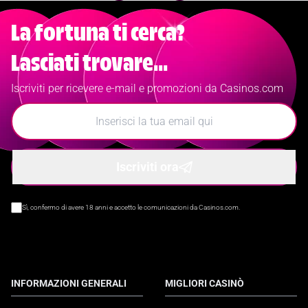
La fortuna ti cerca?
Lasciati trovare...
Iscriviti per ricevere e-mail e promozioni da Casinos.com
Iscriviti ora
Sì, confermo di avere 18 anni e accetto le comunicazioni da Casinos.com.
INFORMAZIONI GENERALI
MIGLIORI CASINÒ