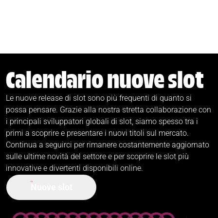
Calendario nuove slot
Le nuove release di slot sono più frequenti di quanto si
possa pensare. Grazie alla nostra stretta collaborazione con
i principali sviluppatori globali di slot, siamo spesso tra i
primi a scoprire e presentare i nuovi titoli sul mercato.
Continua a seguirci per rimanere costantemente aggiornato
sulle ultime novità del settore e per scoprire le slot più
innovative e divertenti disponibili online.
Nuove slot