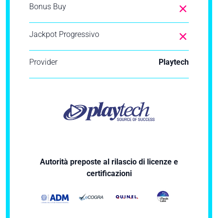
Bonus Buy
Jackpot Progressivo
Provider
Playtech
Autorità preposte al rilascio di licenze e
certificazioni