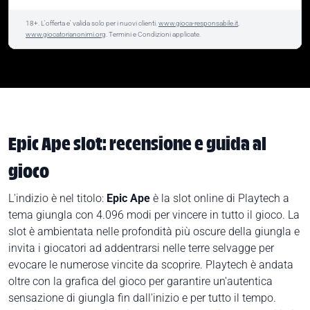
18+. L'offerta e' valida solo per i nuovi clienti.
www.gioca-responsabile.it
,
www.giocatorianonimi.org
. Termini e Condizioni applicate.
Epic Ape slot: recensione e guida al
gioco
L'indizio è nel titolo:
Epic Ape
è la slot online di Playtech a
tema giungla con 4.096 modi per vincere in tutto il gioco. La
slot è ambientata nelle profondità più oscure della giungla e
invita i giocatori ad addentrarsi nelle terre selvagge per
evocare le numerose vincite da scoprire. Playtech è andata
oltre con la grafica del gioco per garantire un'autentica
sensazione di giungla fin dall'inizio e per tutto il tempo.