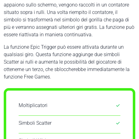
appaiono sullo schermo, vengono raccolti in un contatore
situato sopra i rulli. Una volta riempito il contatore, il
simbolo si trasformerà nel simbolo del gorilla che paga di
più e verranno assegnati ulteriori giri gratis. La funzione può
essere riattivata in maniera continuativa.
La funzione Epic Trigger può essere attivata durante un
qualsiasi giro. Questa funzione aggiunge due simboli
Scatter ai rulli e aumenta le possibilità del giocatore di
ottenerne un terzo, che sbloccherebbe immediatamente la
funzione Free Games.
Moltiplicatori
Simboli Scatter