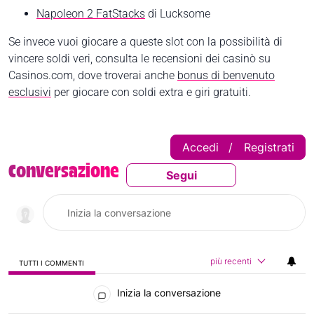
Napoleon 2 FatStacks
di Lucksome
Se invece vuoi giocare a queste slot con la possibilità di
vincere soldi veri, consulta le recensioni dei casinò su
Casinos.com, dove troverai anche
bonus di benvenuto
esclusivi
per giocare con soldi extra e giri gratuiti.
Accedi
Registrati
|
Conversazione
Segui
Segui Questa Conversaz
più recenti
TUTTI I COMMENTI
Tutti i commenti
Inizia la conversazione