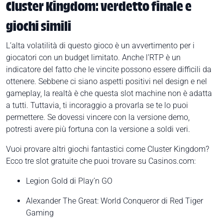
Cluster Kingdom: verdetto finale e
giochi simili
L’alta volatilità di questo gioco è un avvertimento per i
giocatori con un budget limitato. Anche l’RTP è un
indicatore del fatto che le vincite possono essere difficili da
ottenere. Sebbene ci siano aspetti positivi nel design e nel
gameplay, la realtà è che questa slot machine non è adatta
a tutti. Tuttavia, ti incoraggio a provarla se te lo puoi
permettere. Se dovessi vincere con la versione demo,
potresti avere più fortuna con la versione a soldi veri.
Vuoi provare altri giochi fantastici come Cluster Kingdom?
Ecco tre slot gratuite che puoi trovare su Casinos.com:
Legion Gold di Play’n GO
Alexander The Great: World Conqueror di Red Tiger
Gaming