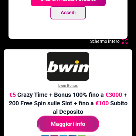
Accedi
Schermo intero
bwin Bonus
€5
Crazy Time + Bonus 100% fino a
€3000
+
200 Free Spin sulle Slot + fino a
€100
Subito
al Deposito
Maggiori info