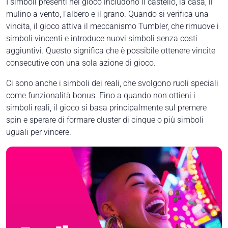
I simboli presenti nel gioco includono il castello, la casa, il
mulino a vento, l’albero e il grano. Quando si verifica una
vincita, il gioco attiva il meccanismo Tumbler, che rimuove i
simboli vincenti e introduce nuovi simboli senza costi
aggiuntivi. Questo significa che è possibile ottenere vincite
consecutive con una sola azione di gioco.
Ci sono anche i simboli dei reali, che svolgono ruoli speciali
come funzionalità bonus. Fino a quando non ottieni i
simboli reali, il gioco si basa principalmente sul premere
spin e sperare di formare cluster di cinque o più simboli
uguali per vincere.