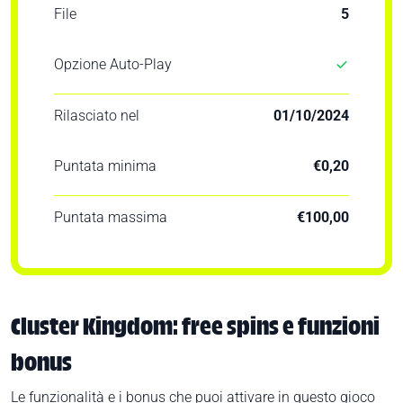
File
5
Opzione Auto-Play
Rilasciato nel
01/10/2024
Puntata minima
€0,20
Puntata massima
€100,00
Cluster Kingdom: free spins e funzioni
bonus
Le funzionalità e i bonus che puoi attivare in questo gioco