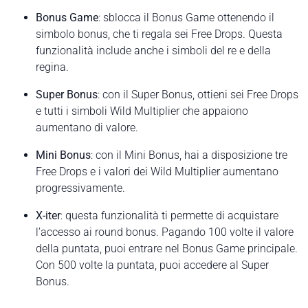
Bonus Game
: sblocca il Bonus Game ottenendo il
simbolo bonus, che ti regala sei Free Drops. Questa
funzionalità include anche i simboli del re e della
regina.
Super Bonus
: con il Super Bonus, ottieni sei Free Drops
e tutti i simboli Wild Multiplier che appaiono
aumentano di valore.
Mini Bonus
: con il Mini Bonus, hai a disposizione tre
Free Drops e i valori dei Wild Multiplier aumentano
progressivamente.
X-iter
: questa funzionalità ti permette di acquistare
l’accesso ai round bonus. Pagando 100 volte il valore
della puntata, puoi entrare nel Bonus Game principale.
Con 500 volte la puntata, puoi accedere al Super
Bonus.