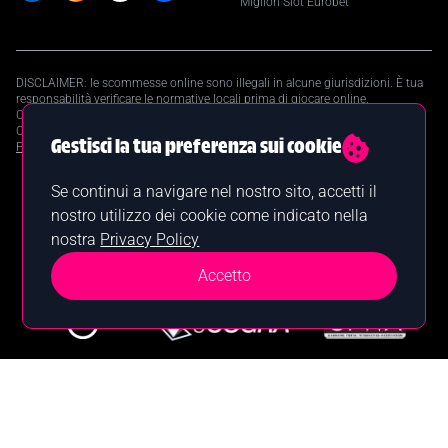
Migliori Slot Eurobet
DISCLAIMER: le scommesse online sono illegali in alcune giurisdizioni. È tua
responsabilità verificare le normative locali prima di giocare online.
Casinos.com non si assume alcuna responsabilità per le tue azioni. © 2026
Casinos.com. Tutti i diritti riservati.
Termini e Condizioni
|
Informativa sulla
Gestisci la tua preferenza sui cookie
Privacy e sui Cookie
Se continui a navigare nel nostro sito, accetti il
nostro utilizzo dei cookie come indicato nella
nostra
Privacy Policy
Accetto