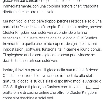
gioco! Fin dal caricamento, questa slot colpisce
immediatamente, con una colonna sonora che ti trasporta
direttamente nell’era medievale.
Ma non voglio anticipare troppo, perché l’estetica è solo una
parte di un’esperienza più ampia. Per questo motivo, proverò
Cluster Kingdom con soldi veri e condividerò la mia
esperienza. In questa recensione del gioco di ELK Studios
troverai tutto quello che c’è da sapere: design, prestazioni,
impostazioni, software, funzionalità in-game e round bonus.
Ti spiegherò anche come giocare e cosa puoi vincere se
decidi di cimentarti con soldi veri.
Inoltre, ti invito a provare il gioco nella sua modalità demo.
Questa recensione ti offre accesso immediato alla slot
gratuita, giocabile su qualsiasi dispositivo mobile Android o
iOS. Se il gioco ti piace, su Casinos.com troverai le
migliori
piattaforme di casinò online
che offrono Cluster Kingdom
come slot machine a soldi veri.