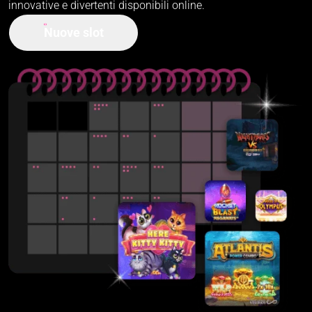
innovative e divertenti disponibili online.
Nuove slot