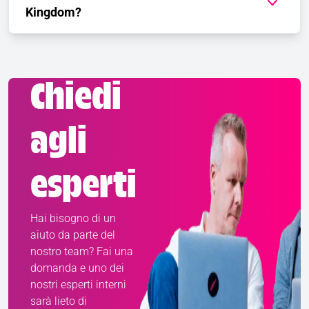
Kingdom?
Chiedi
agli
esperti
Hai bisogno di un
aiuto da parte del
nostro team? Fai una
domanda e uno dei
nostri esperti interni
sarà lieto di