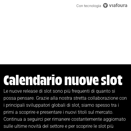
Con tecnologia
Calendario nuove slot
Le nuove release di slot sono più frequenti di quanto si
possa pensare. Grazie alla nostra stretta collaborazione con
i principali sviluppatori globali di slot, siamo spesso tra i
primi a scoprire e presentare i nuovi titoli sul mercato.
Continua a seguirci per rimanere costantemente aggiornato
sulle ultime novità del settore e per scoprire le slot più