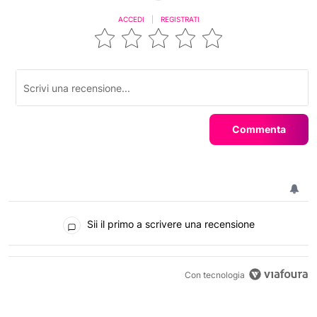
ACCEDI
|
REGISTRATI
Commenta
Sii il primo a scrivere una recensione
Con tecnologia