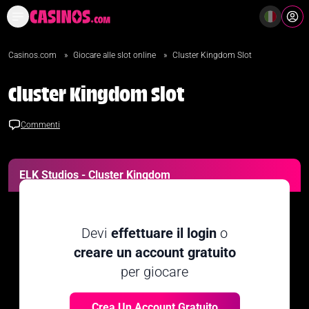
Casinò Online Casino Online
Mi
Casinos.com
»
Giocare alle slot online
»
Cluster Kingdom Slot
Cluster Kingdom Slot
Commenti
ELK Studios - Cluster Kingdom
Devi
effettuare il login
o
creare un account gratuito
per giocare
Crea Un Account Gratuito