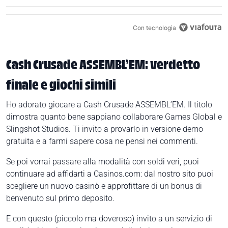
Con tecnologia
Cash Crusade ASSEMBL’EM: verdetto
finale e giochi simili
Ho adorato giocare a Cash Crusade ASSEMBL’EM. Il titolo
dimostra quanto bene sappiano collaborare Games Global e
Slingshot Studios. Ti invito a provarlo in versione demo
gratuita e a farmi sapere cosa ne pensi nei commenti.
Se poi vorrai passare alla modalità con soldi veri, puoi
continuare ad affidarti a Casinos.com: dal nostro sito puoi
scegliere un nuovo casinò e approfittare di un bonus di
benvenuto sul primo deposito.
E con questo (piccolo ma doveroso) invito a un servizio di