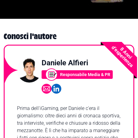
Conosci l'autore
d'esperienza
8 Anni
Daniele Alfieri
Responsabile Media & PR
Prima dell'iGaming, per Daniele c'era il
giornalismo: oltre dieci anni di cronaca sportiva,
tra interviste, verifiche e chiusure a ridosso della
mezzanotte. È lì che ha imparato a maneggiare
i fatti con rigore e a costruirci sopra notizie che