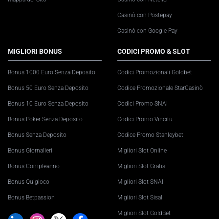
Casinò con Postepay
Casinò con Google Pay
MIGLIORI BONUS
CODICI PROMO & SLOT
Bonus 1000 Euro Senza Deposito
Codici Promozionali Goldbet
Bonus 50 Euro Senza Deposito
Codice Promozionale StarCasinò
Bonus 10 Euro Senza Deposito
Codici Promo SNAI
Bonus Poker Senza Deposito
Codici Promo Vincitu
Bonus Senza Deposito
Codice Promo Stanleybet
Bonus Giornalieri
Migliori Slot Online
Bonus Compleanno
Migliori Slot Gratis
Bonus Quigioco
Migliori Slot SNAI
Bonus Betpassion
Migliori Slot Sisal
Migliori Slot GoldBet