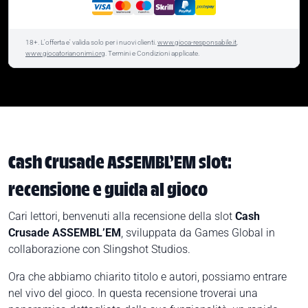
18+. L'offerta e' valida solo per i nuovi clienti.
www.gioca-responsabile.it
,
www.giocatorianonimi.org
. Termini e Condizioni applicate.
Cash Crusade ASSEMBL’EM slot:
recensione e guida al gioco
Cari lettori, benvenuti alla recensione della slot
Cash
Crusade ASSEMBL’EM
, sviluppata da Games Global in
collaborazione con Slingshot Studios.
Ora che abbiamo chiarito titolo e autori, possiamo entrare
nel vivo del gioco. In questa recensione troverai una