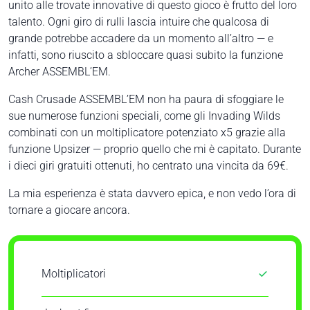
unito alle trovate innovative di questo gioco è frutto del loro
talento. Ogni giro di rulli lascia intuire che qualcosa di
grande potrebbe accadere da un momento all’altro — e
infatti, sono riuscito a sbloccare quasi subito la funzione
Archer ASSEMBL’EM.
Cash Crusade ASSEMBL’EM non ha paura di sfoggiare le
sue numerose funzioni speciali, come gli Invading Wilds
combinati con un moltiplicatore potenziato x5 grazie alla
funzione Upsizer — proprio quello che mi è capitato. Durante
i dieci giri gratuiti ottenuti, ho centrato una vincita da 69€.
La mia esperienza è stata davvero epica, e non vedo l’ora di
tornare a giocare ancora.
Moltiplicatori