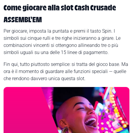
Come giocare alla slot Cash Crusade
ASSEMBL’EM
Per giocare, imposta la puntata e premi il tasto Spin. I
simboli sui cinque rulli e tre righe inizieranno a girare. Le
combinazioni vincenti si ottengono allineando tre o più
simboli uguali su una delle 15 linee di pagamento.
Fin qui, tutto piuttosto semplice: si tratta del gioco base. Ma
ora è il momento di guardare alle funzioni speciali — quelle
che rendono davvero unica questa slot.