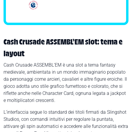
Cash Crusade ASSEMBL’EM slot: tema e
layout
Cash Crusade ASSEMBL’EM è una slot a tema fantasy
medievale, ambientata in un mondo immaginario popolato
da personaggi come arcieri, cavalieri e altre figure eroiche. Il
gioco adotta uno stile grafico fumettoso e colorato, che si
riflette anche nelle Character Card, ognuna legata a jackpot
e moltiplicatori crescenti.
L’interfaccia segue lo standard dei titoli firmati da Slingshot
Studios, con comandi intuitivi per regolare la puntata,
attivare gli spin automatici e accedere alle funzionalità extra