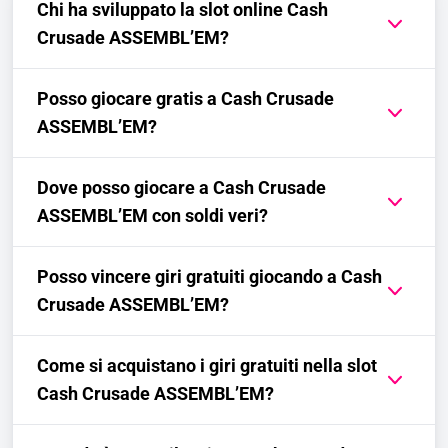
Chi ha sviluppato la slot online Cash
Crusade ASSEMBL’EM?
Posso giocare gratis a Cash Crusade
ASSEMBL’EM?
Dove posso giocare a Cash Crusade
ASSEMBL’EM con soldi veri?
Posso vincere giri gratuiti giocando a Cash
Crusade ASSEMBL’EM?
Come si acquistano i giri gratuiti nella slot
Cash Crusade ASSEMBL’EM?