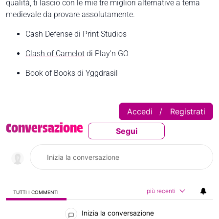
qualità, ti lascio con le mie tre migliori alternative a tema
medievale da provare assolutamente.
Cash Defense di Print Studios
Clash of Camelot
di Play'n GO
Book of Books di Yggdrasil
Accedi
Registrati
|
Conversazione
Segui
Segui Questa Conversaz
più recenti
TUTTI I COMMENTI
Tutti i commenti
Inizia la conversazione