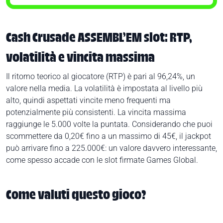
Cash Crusade ASSEMBL’EM slot: RTP,
volatilità e vincita massima
Il ritorno teorico al giocatore (RTP) è pari al 96,24%, un
valore nella media. La volatilità è impostata al livello più
alto, quindi aspettati vincite meno frequenti ma
potenzialmente più consistenti. La vincita massima
raggiunge le 5.000 volte la puntata. Considerando che puoi
scommettere da 0,20€ fino a un massimo di 45€, il jackpot
può arrivare fino a 225.000€: un valore davvero interessante,
come spesso accade con le slot firmate Games Global.
Come valuti questo gioco?