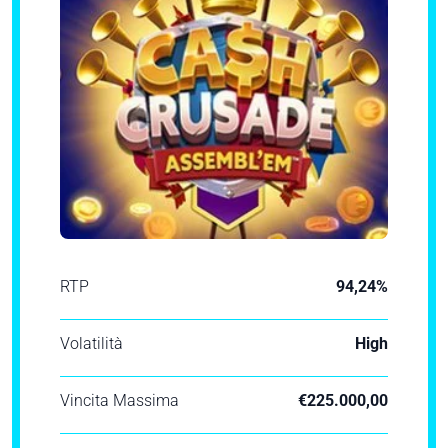
RTP
94,24%
Volatilità
High
Vincita Massima
€225.000,00