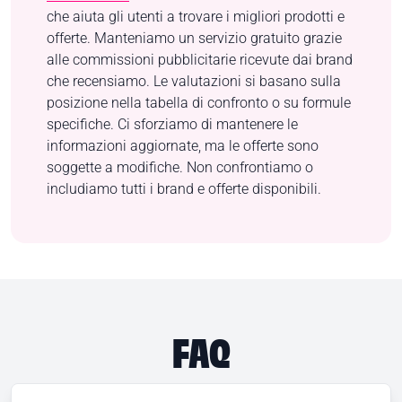
che aiuta gli utenti a trovare i migliori prodotti e
offerte. Manteniamo un servizio gratuito grazie
alle commissioni pubblicitarie ricevute dai brand
che recensiamo. Le valutazioni si basano sulla
posizione nella tabella di confronto o su formule
specifiche. Ci sforziamo di mantenere le
informazioni aggiornate, ma le offerte sono
soggette a modifiche. Non confrontiamo o
includiamo tutti i brand e offerte disponibili.
FAQ