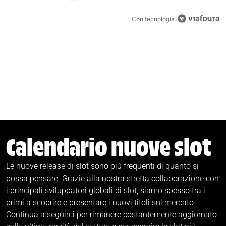
Con tecnologia
Calendario nuove slot
Le nuove release di slot sono più frequenti di quanto si
possa pensare. Grazie alla nostra stretta collaborazione con
i principali sviluppatori globali di slot, siamo spesso tra i
primi a scoprire e presentare i nuovi titoli sul mercato.
Continua a seguirci per rimanere costantemente aggiornato