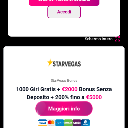
Accedi
Schermo intero
StarVegas Bonus
1000 Giri Gratis +
€2000
Bonus Senza
Deposito + 200% fino a
€5000
Maggiori info