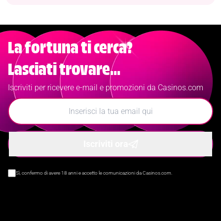
La fortuna ti cerca?
Lasciati trovare...
Iscriviti per ricevere e-mail e promozioni da Casinos.com
Iscriviti ora
Sì, confermo di avere 18 anni e accetto le comunicazioni da Casinos.com.