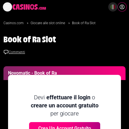
Casinò Online Casino Online
Mi
Casinos.com
»
Giocare alle slot online
»
Book of Ra Slot
Book of Ra Slot
Commenti
Novomatic - Book of Ra
Devi
effettuare il login
o
creare un account gratuito
per giocare
Crea Un Account Gratuito