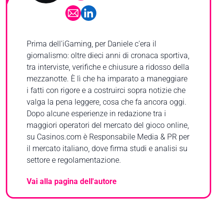
Prima dell'iGaming, per Daniele c'era il
giornalismo: oltre dieci anni di cronaca sportiva,
tra interviste, verifiche e chiusure a ridosso della
mezzanotte. È lì che ha imparato a maneggiare
i fatti con rigore e a costruirci sopra notizie che
valga la pena leggere, cosa che fa ancora oggi.
Dopo alcune esperienze in redazione tra i
maggiori operatori del mercato del gioco online,
su Casinos.com è Responsabile Media & PR per
il mercato italiano, dove firma studi e analisi su
settore e regolamentazione.
Vai alla pagina dell'autore