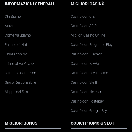
INFORMAZIONI GENERALI
MIGLIORI CASINÒ
Chi Siamo
Casinò con CIE
Autori
Casinò con SPID
Come Valutiamo
Migliori Casinò Online
Parlano di Noi
Casinò con Pragmatic Play
Lavora con Noi
Casinò con Playtech
Informativa Privacy
Casinò con PayPal
Termini e Condizioni
Casinò con Paysafecard
Gioco Responsabile
Casinò con Skrill
Mappa del Sito
Casinò con Neteller
Casinò con Postepay
Casinò con Google Pay
MIGLIORI BONUS
CODICI PROMO & SLOT