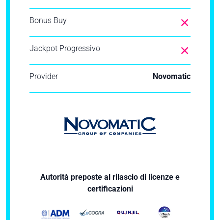
Bonus Buy
Jackpot Progressivo
Provider
Novomatic
Autorità preposte al rilascio di licenze e
certificazioni