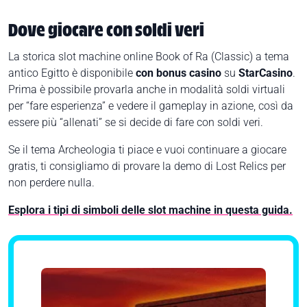
Dove giocare con soldi veri
La storica slot machine online Book of Ra (Classic) a tema
antico Egitto è disponibile
con bonus casino
su
StarCasino
.
Prima è possibile provarla anche in modalità soldi virtuali
per “fare esperienza” e vedere il gameplay in azione, così da
essere più “allenati” se si decide di fare con soldi veri.
Se il tema Archeologia ti piace e vuoi continuare a giocare
gratis, ti consigliamo di provare la demo di Lost Relics per
non perdere nulla.
Esplora i tipi di simboli delle slot machine in questa guida.