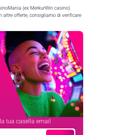
CasinoMania (ex MerkurWin casino).
 altre offerte, consigliamo di verificare
ella tua casella email