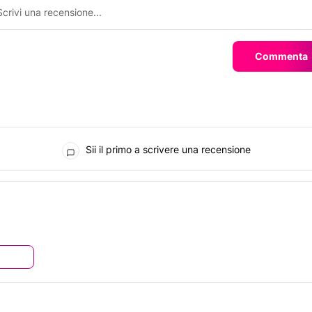
Commenta
Sii il primo a scrivere una recensione
ui Questa Conversazione Per Ricevere Notifiche Quando