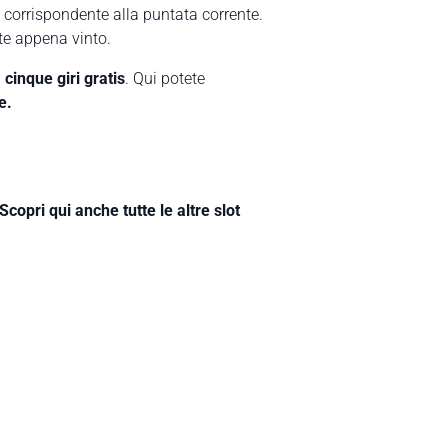
o corrispondente alla puntata corrente.
rete appena vinto.
i
cinque giri gratis
. Qui potete
e.
Scopri qui anche tutte le altre slot