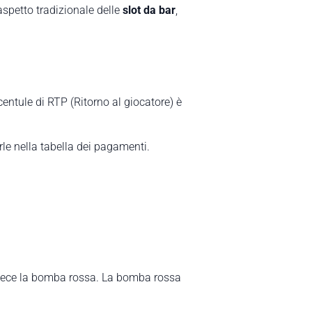
aspetto tradizionale delle
slot da bar
,
centule di RTP (Ritorno al giocatore) è
rle nella tabella dei pagamenti.
 invece la bomba rossa. La bomba rossa