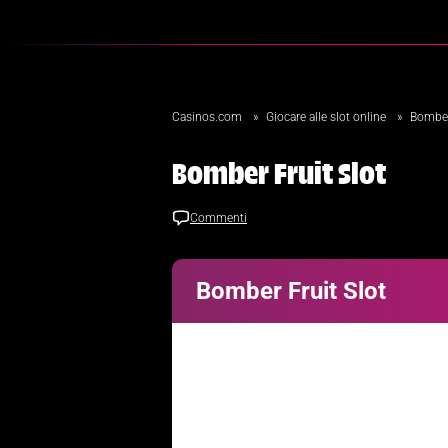
Casinos.com
»
Giocare alle slot online
»
Bomber
Bomber Fruit Slot
Commenti
Bomber Fruit Slot