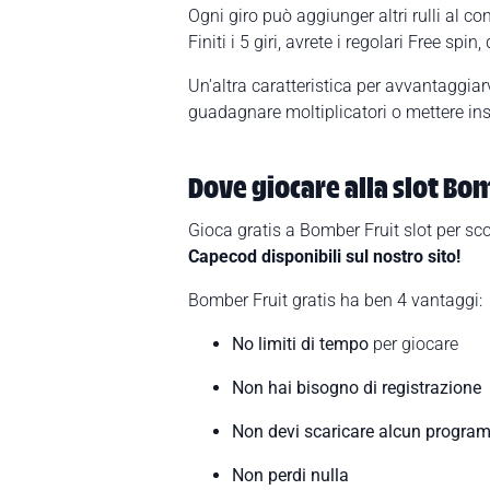
Ogni giro può aggiunger altri rulli al c
Finiti i 5 giri, avrete i regolari Free sp
Un'altra caratteristica per avvantaggiar
guadagnare moltiplicatori o mettere in
Dove giocare alla slot Bom
Gioca gratis a Bomber Fruit slot per sco
Capecod disponibili sul nostro sito!
Bomber Fruit gratis ha ben 4 vantaggi:
No limiti di tempo
per giocare
Non hai bisogno di registrazione
Non devi scaricare alcun progr
Non perdi nulla