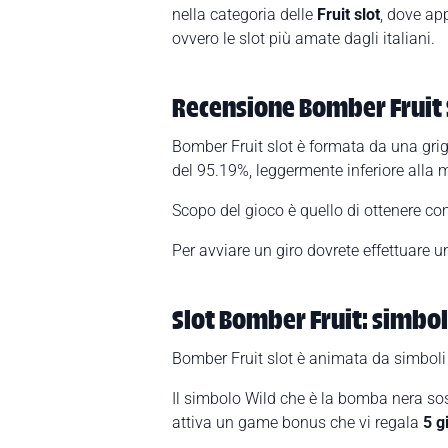
nella categoria delle
Fruit slot
, dove ap
ovvero le slot più amate dagli italiani.
Recensione Bomber Fruit S
Bomber Fruit slot è formata da una grigl
del 95.19%, leggermente inferiore alla 
Scopo del gioco è quello di ottenere com
Per avviare un giro dovrete effettuare 
Slot Bomber Fruit: simbol
Bomber Fruit slot è animata da simboli d
Il simbolo Wild che è la bomba nera sos
attiva un game bonus che vi regala
5 gi