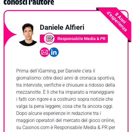
Conosci l'autore
d'esperienza
8 Anni
Daniele Alfieri
Responsabile Media & PR
Prima dell'iGaming, per Daniele c'era il
giornalismo: oltre dieci anni di cronaca sportiva,
tra interviste, verifiche e chiusure a ridosso della
mezzanotte. È lì che ha imparato a maneggiare
i fatti con rigore e a costruirci sopra notizie che
valga la pena leggere, cosa che fa ancora oggi.
Dopo alcune esperienze in redazione tra i
maggiori operatori del mercato del gioco online,
su Casinos.com è Responsabile Media & PR per