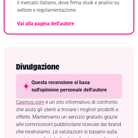
il mercato italiano, dove firma studi e analisi su
settore e regolamentazione.
Vai alla pagina dell'autore
Divulgazione
Questa recensione si basa
sull'opinione personale dell'autore
Casinos.com
è un sito informativo di confronto
che aiuta gli utenti a trovare i migliori prodotti e
offerte. Manteniamo un servizio gratuito grazie
alle commissioni pubblicitarie ricevute dai brand
che recensiamo. Le valutazioni si basano sulla