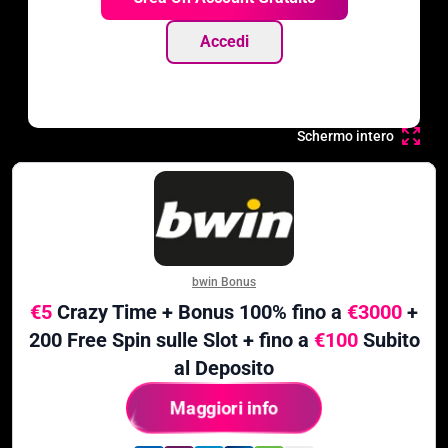
Accedi
Schermo intero
bwin Bonus
€5
Crazy Time + Bonus 100% fino a
€3000
+
200 Free Spin sulle Slot + fino a
€100
Subito
al Deposito
Maggiori info