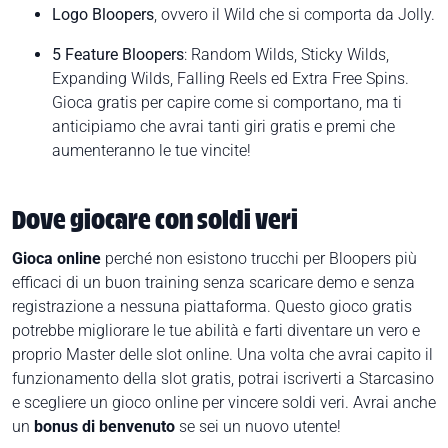
Logo Bloopers
, ovvero il Wild che si comporta da Jolly.
5 Feature Bloopers
: Random Wilds, Sticky Wilds,
Expanding Wilds, Falling Reels ed Extra Free Spins.
Gioca gratis per capire come si comportano, ma ti
anticipiamo che avrai tanti giri gratis e premi che
aumenteranno le tue vincite!
Dove giocare con soldi veri
Gioca online
perché non esistono trucchi per Bloopers più
efficaci di un buon training senza scaricare demo e senza
registrazione a nessuna piattaforma. Questo gioco gratis
potrebbe migliorare le tue abilità e farti diventare un vero e
proprio Master delle slot online. Una volta che avrai capito il
funzionamento della slot gratis, potrai iscriverti a Starcasino
e scegliere un gioco online per vincere soldi veri. Avrai anche
un
bonus di benvenuto
se sei un nuovo utente!