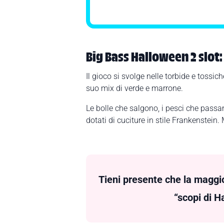
Big Bass Halloween 2 slot
Il gioco si svolge nelle torbide e tossic
suo mix di verde e marrone.
Le bolle che salgono, i pesci che passan
dotati di cuciture in stile Frankenstein.
Tieni presente che la maggior
“scopi di Ha