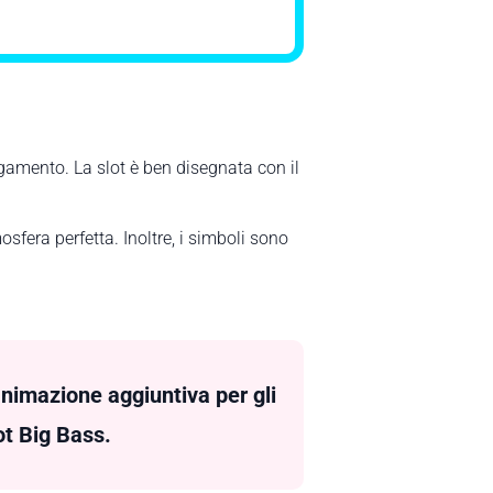
pagamento. La slot è ben disegnata con il
sfera perfetta. Inoltre, i simboli sono
'animazione aggiuntiva per gli
lot Big Bass.