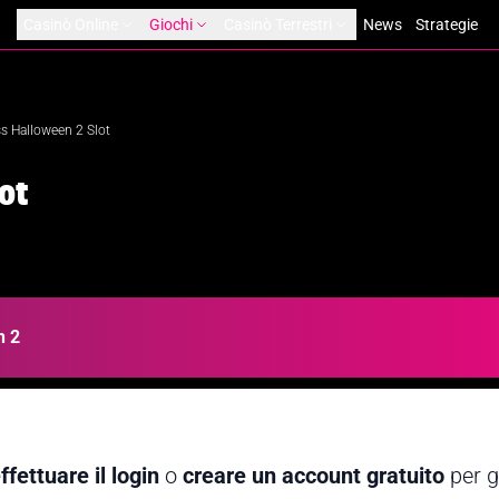
Casinò Online Casino Online
Mi
Casinò Online
Giochi
Casinò Terrestri
News
Strategie
ss Halloween 2 Slot
lot
n 2
ffettuare il login
o
creare un account gratuito
per g