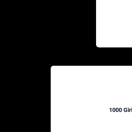
1000 Gir