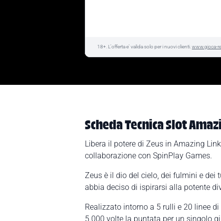
18+. L'offerta e' valida solo per i nuovi clienti.
www.gioca-re
Scheda Tecnica Slot Amaz
Libera il potere di Zeus in Amazing Lin
collaborazione con SpinPlay Games.
Zeus è il dio del cielo, dei fulmini e de
abbia deciso di ispirarsi alla potente d
Realizzato intorno a 5 rulli e 20 linee
5.000 volte la puntata per un singolo gi