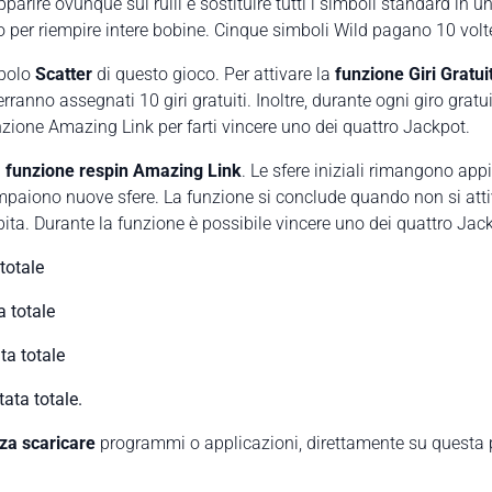
pparire ovunque sui rulli e sostituire tutti i simboli standard i
per riempire intere bobine. Cinque simboli Wild pagano 10 volte
mbolo
Scatter
di questo gioco. Per attivare la
funzione Giri Gratuit
erranno assegnati 10 giri gratuiti. Inoltre, durante ogni giro gratu
nzione Amazing Link per farti vincere uno dei quattro Jackpot.
a
funzione respin Amazing Link
. Le sfere iniziali rimangono appi
mpaiono nuove sfere. La funzione si conclude quando non si attiv
ta. Durante la funzione è possibile vincere uno dei quattro Jackp
totale
a totale
ta totale
ata totale.
za scaricare
programmi o applicazioni, direttamente su questa 