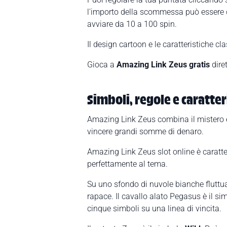
l'importo della scommessa può essere c
avviare da 10 a 100 spin.
Il design cartoon e le caratteristiche 
Gioca a
Amazing Link Zeus gratis
dire
Simboli, regole e caratter
Amazing Link Zeus combina il mistero e 
vincere grandi somme di denaro.
Amazing Link Zeus slot online è caratte
perfettamente al tema.
Su uno sfondo di nuvole bianche fluttuan
rapace. Il cavallo alato Pegasus è il sim
cinque simboli su una linea di vincita.