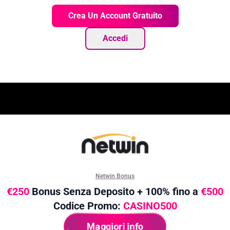
Crea Un Account Gratuito
Accedi
Netwin Bonus
€250
Bonus Senza Deposito + 100% fino a
€500
Codice Promo:
CASINO500
Maggiori info