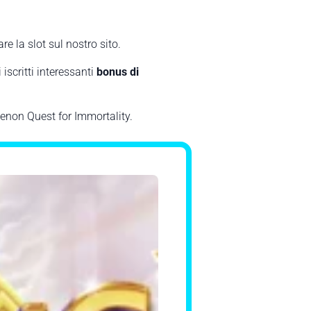
are la slot sul nostro sito.
 iscritti interessanti
bonus di
henon Quest for Immortality.