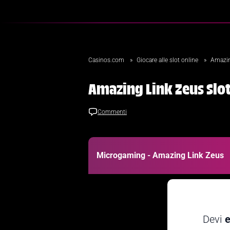
Casinos.com
»
Giocare alle slot online
»
Amazin
Amazing Link Zeus Slo
Commenti
Microgaming - Amazing Link Zeus
Devi
e