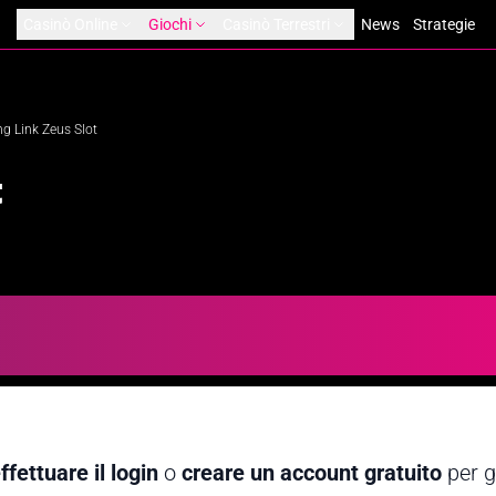
Casinò Online Casino Online
Mi
Casinò Online
Giochi
Casinò Terrestri
News
Strategie
g Link Zeus Slot
t
ffettuare il login
o
creare un account gratuito
per g