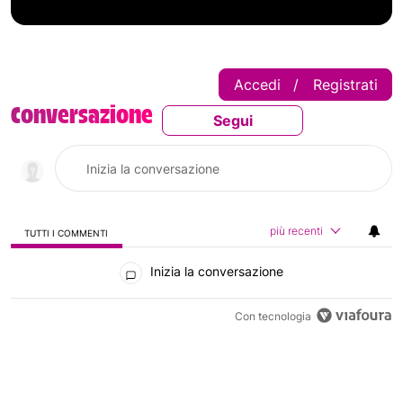
Accedi
Registrati
|
Conversazione
Segui
Segui Questa Conversaz
più recenti
TUTTI I COMMENTI
Tutti i commenti
Inizia la conversazione
Con tecnologia