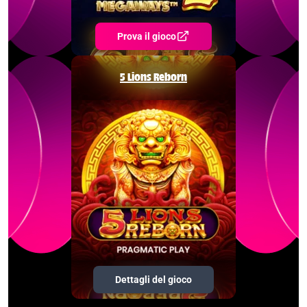
Prova il gioco
5 Lions Reborn
Dettagli del gioco