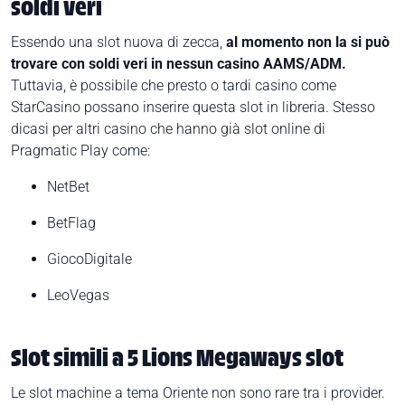
soldi veri
Essendo una slot nuova di zecca,
al momento non la si può
trovare con soldi veri in nessun casino AAMS/ADM.
Tuttavia, è possibile che presto o tardi casino come
StarCasino possano inserire questa slot in libreria. Stesso
dicasi per altri casino che hanno già slot online di
Pragmatic Play come:
NetBet
BetFlag
GiocoDigitale
LeoVegas
Slot simili a 5 Lions Megaways slot
Le slot machine a tema Oriente non sono rare tra i provider.