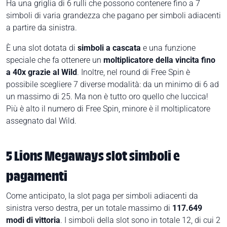
Ha una griglia di 6 rulli che possono contenere fino a 7
simboli di varia grandezza che pagano per simboli adiacenti
a partire da sinistra.
È una slot dotata di
simboli a cascata
e una funzione
speciale che fa ottenere un
moltiplicatore della vincita fino
a 40x grazie al Wild
. Inoltre, nel round di Free Spin è
possibile scegliere 7 diverse modalità: da un minimo di 6 ad
un massimo di 25. Ma non è tutto oro quello che luccica!
Più è alto il numero di Free Spin, minore è il moltiplicatore
assegnato dal Wild.
5 Lions Megaways slot simboli e
pagamenti
Come anticipato, la slot paga per simboli adiacenti da
sinistra verso destra, per un totale massimo di
117.649
modi di vittoria
. I simboli della slot sono in totale 12, di cui 2