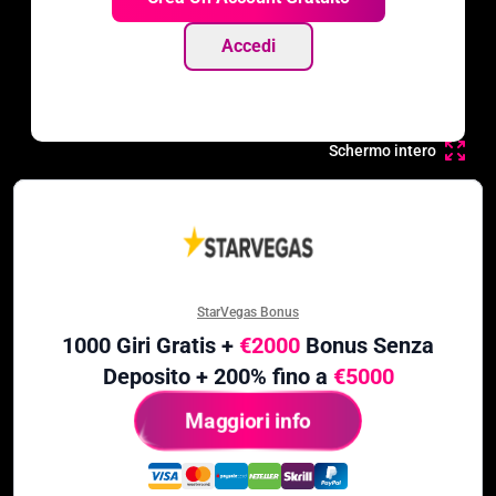
Accedi
Schermo intero
StarVegas Bonus
1000 Giri Gratis +
€2000
Bonus Senza
Deposito + 200% fino a
€5000
Maggiori info