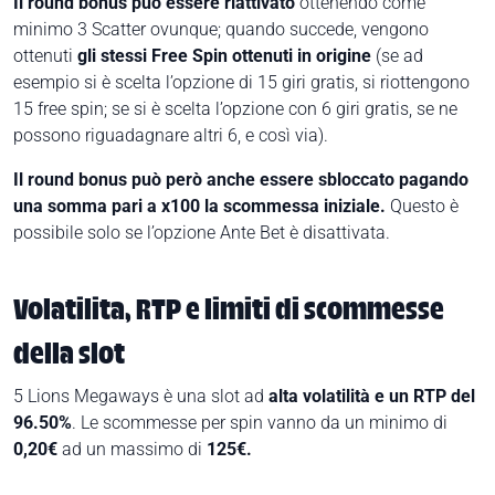
Il round bonus può essere riattivato
ottenendo come
minimo 3 Scatter ovunque; quando succede, vengono
ottenuti
gli stessi Free Spin ottenuti in origine
(se ad
esempio si è scelta l’opzione di 15 giri gratis, si riottengono
15 free spin; se si è scelta l’opzione con 6 giri gratis, se ne
possono riguadagnare altri 6, e così via).
Il round bonus può però anche essere sbloccato pagando
una somma pari a x100 la scommessa iniziale.
Questo è
possibile solo se l’opzione Ante Bet è disattivata.
Volatilità, RTP e limiti di scommesse
della slot
5 Lions Megaways è una slot ad
alta volatilità e un RTP del
96.50%
. Le scommesse per spin vanno da un minimo di
0,20€
ad un massimo di
125€.