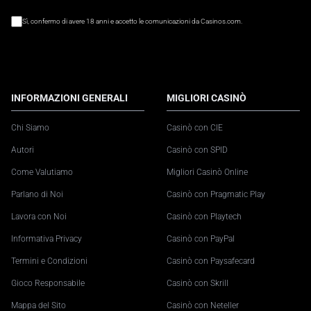
Sì, confermo di avere 18 anni e accetto le comunicazioni da Casinos.com.
INFORMAZIONI GENERALI
MIGLIORI CASINÒ
Chi Siamo
Casinò con CIE
Autori
Casinò con SPID
Come Valutiamo
Migliori Casinò Online
Parlano di Noi
Casinò con Pragmatic Play
Lavora con Noi
Casinò con Playtech
Informativa Privacy
Casinò con PayPal
Termini e Condizioni
Casinò con Paysafecard
Gioco Responsabile
Casinò con Skrill
Mappa del Sito
Casinò con Neteller