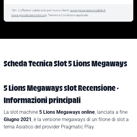
18+. L'offerta e' valida solo per i nuovi clienti.
www.gioca-responsabile.it
,
www.giocatorianonimi.org
. Termini e Condizioni applicate.
Scheda Tecnica Slot 5 Lions Megaways
5 Lions Megaways slot Recensione -
Informazioni principali
La slot machine
5 Lions Megaways online
, lanciata a fine
Giugno 2021
, è la versione megaways di un filone di slot a
tema Asiatico del provider Pragmatic Play.