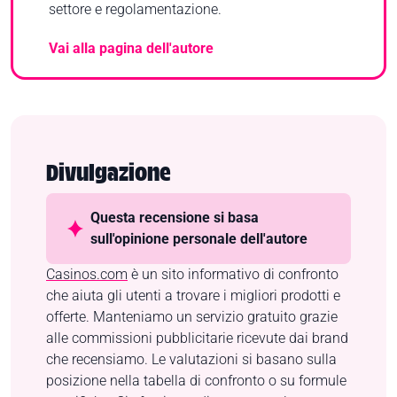
settore e regolamentazione.
Vai alla pagina dell'autore
Divulgazione
Questa recensione si basa
sull'opinione personale dell'autore
Casinos.com
è un sito informativo di confronto
che aiuta gli utenti a trovare i migliori prodotti e
offerte. Manteniamo un servizio gratuito grazie
alle commissioni pubblicitarie ricevute dai brand
che recensiamo. Le valutazioni si basano sulla
posizione nella tabella di confronto o su formule