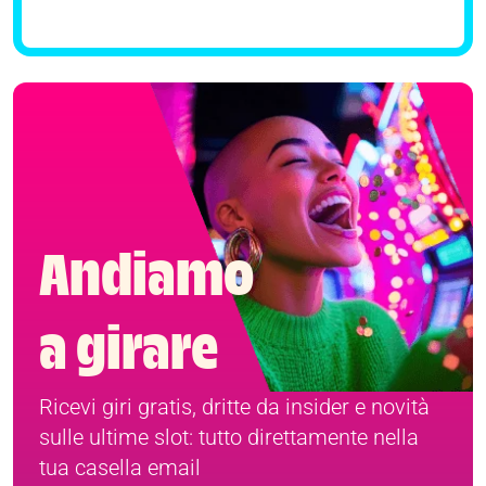
Andiamo
a girare
Ricevi giri gratis, dritte da insider e novità
sulle ultime slot: tutto direttamente nella
tua casella email