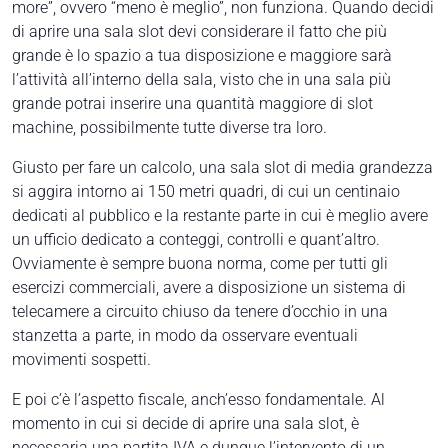
more”, ovvero “meno è meglio”, non funziona. Quando decidi
di aprire una sala slot devi considerare il fatto che più
grande è lo spazio a tua disposizione e maggiore sarà
l’attività all’interno della sala, visto che in una sala più
grande potrai inserire una quantità maggiore di slot
machine, possibilmente tutte diverse tra loro.
Giusto per fare un calcolo, una sala slot di media grandezza
si aggira intorno ai 150 metri quadri, di cui un centinaio
dedicati al pubblico e la restante parte in cui è meglio avere
un ufficio dedicato a conteggi, controlli e quant’altro.
Ovviamente è sempre buona norma, come per tutti gli
esercizi commerciali, avere a disposizione un sistema di
telecamere a circuito chiuso da tenere d’occhio in una
stanzetta a parte, in modo da osservare eventuali
movimenti sospetti.
E poi c’è l’aspetto fiscale, anch’esso fondamentale. Al
momento in cui si decide di aprire una sala slot, è
necessaria una partita IVA e dunque l’intervento di un