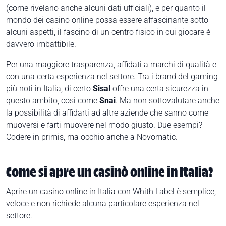
(come rivelano anche alcuni dati ufficiali), e per quanto il
mondo dei casino online possa essere affascinante sotto
alcuni aspetti, il fascino di un centro fisico in cui giocare è
davvero imbattibile.
Per una maggiore trasparenza, affidati a marchi di qualità e
con una certa esperienza nel settore. Tra i brand del gaming
più noti in Italia, di certo
Sisal
offre una certa sicurezza in
questo ambito, così come
Snai
. Ma non sottovalutare anche
la possibilità di affidarti ad altre aziende che sanno come
muoversi e farti muovere nel modo giusto. Due esempi?
Codere in primis, ma occhio anche a Novomatic.
Come si apre un casinò online in Italia?
Aprire un casino online in Italia con Whith Label è semplice,
veloce e non richiede alcuna particolare esperienza nel
settore.