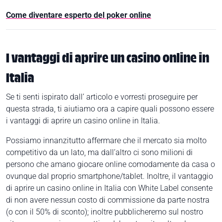
Come diventare esperto del poker online
I vantaggi di aprire un casino online in
Italia
Se ti senti ispirato dall’ articolo e vorresti proseguire per
questa strada, ti aiutiamo ora a capire quali possono essere
i vantaggi di aprire un casino online in Italia.
Possiamo innanzitutto affermare che il mercato sia molto
competitivo da un lato, ma dall’altro ci sono milioni di
persono che amano giocare online comodamente da casa o
ovunque dal proprio smartphone/tablet. Inoltre, il vantaggio
di aprire un casino online in Italia con White Label consente
di non avere nessun costo di commissione da parte nostra
(o con il 50% di sconto); inoltre pubblicheremo sul nostro