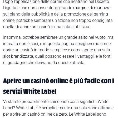
Dopo l’applicazione delle norme che rientrano nel Decreto
Dignità e che non consentono grande margine di manovra
sul piano della pubblicità e della promozione del gaming
online, potrebbe sembrare un’azione non troppo consigliata
quella di aprire un casinò o una sala slot fisica.
Insomma, potrebbe sembrare un grande salto nel vuoto, ma
in realtà non è così, e in questa pagina spiegheremo come
aprire un casinò in modo semplice e come aprire una sala
slot brandizzata, quali possono essere i vantaggi, e le fonti
di guadagno che derivano da queste attività.
Aprire un casinò online è più facile con i
servizi White Label
Vi starete probabilmente chiedendo cosa significhi White
Label? White Label è semplicemente una soluzione ottimale
per aprire un casinò online da zero. Le White Label sono