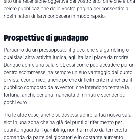
sito una recensione oggettiva del vostro sito, oltre che a una
celere pubblicazione della vostra pagina per consentire ai
nostri lettori di farvi conoscere in modo rapido.
Prospettive di guadagno
Partiamo da un presupposto: il gioco, che sia gambling o
qualsiasi altra attività ludica, agli italiani piace da morire.
Dunque aprire una sala slot, così come può accadere per un
centro scommesse, ha sempre un suo vantaggio dal punto
di vista economico, anche perché difficilmente mancherà il
pubblico composto da avventori che intendono tentare la
fortuna, anche per una manciata di minuti e spendendo
pochi euro.
Tra le altre cose, anche se dovessi aprire la tua nuova sala
slot in una zona che ha già dei punti di riferimento per
quanto riguarda il gambling, non hai molto da temere: la
domanda da parte dei giocatori è in costante aumento