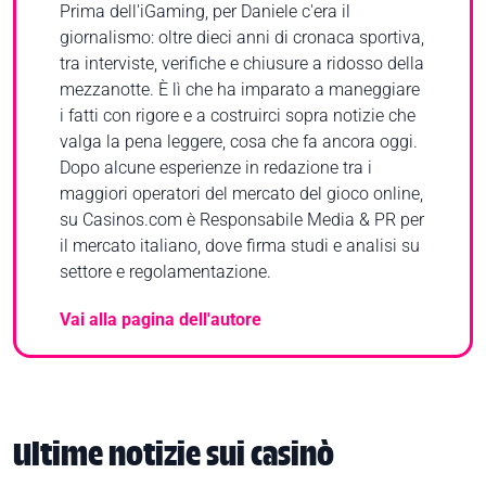
Prima dell'iGaming, per Daniele c'era il
giornalismo: oltre dieci anni di cronaca sportiva,
tra interviste, verifiche e chiusure a ridosso della
mezzanotte. È lì che ha imparato a maneggiare
i fatti con rigore e a costruirci sopra notizie che
valga la pena leggere, cosa che fa ancora oggi.
Dopo alcune esperienze in redazione tra i
maggiori operatori del mercato del gioco online,
su Casinos.com è Responsabile Media & PR per
il mercato italiano, dove firma studi e analisi su
settore e regolamentazione.
Vai alla pagina dell'autore
Ultime notizie sui casinò