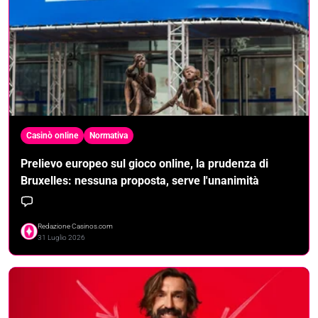
Casinò online
Normativa
Prelievo europeo sul gioco online, la prudenza di
Bruxelles: nessuna proposta, serve l'unanimità
Redazione Casinos.com
31 Luglio 2026