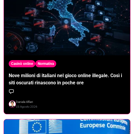
Casinò online
Normativa
Nove milioni di italiani nel gioco online illegale. Così i
siti oscurati rinascono in poche ore
Daniele Alfieri
03 Agosto 2026