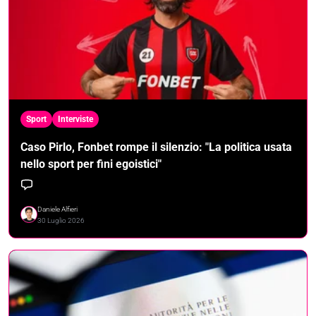
Sport
Interviste
Caso Pirlo, Fonbet rompe il silenzio: "La politica usata
nello sport per fini egoistici"
Daniele Alfieri
30 Luglio 2026