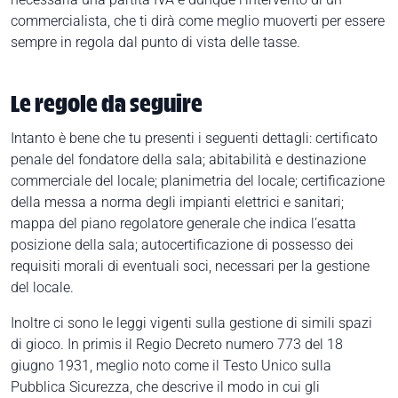
commercialista, che ti dirà come meglio muoverti per essere
sempre in regola dal punto di vista delle tasse.
Le regole da seguire
Intanto è bene che tu presenti i seguenti dettagli: certificato
penale del fondatore della sala; abitabilità e destinazione
commerciale del locale; planimetria del locale; certificazione
della messa a norma degli impianti elettrici e sanitari;
mappa del piano regolatore generale che indica l’esatta
posizione della sala; autocertificazione di possesso dei
requisiti morali di eventuali soci, necessari per la gestione
del locale.
Inoltre ci sono le leggi vigenti sulla gestione di simili spazi
di gioco. In primis il Regio Decreto numero 773 del 18
giugno 1931, meglio noto come il Testo Unico sulla
Pubblica Sicurezza, che descrive il modo in cui gli