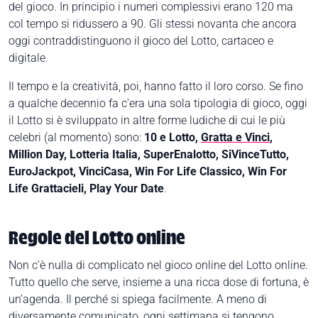
del gioco. In principio i numeri complessivi erano 120 ma
col tempo si ridussero a 90. Gli stessi novanta che ancora
oggi contraddistinguono il gioco del Lotto, cartaceo e
digitale.
Il tempo e la creatività, poi, hanno fatto il loro corso. Se fino
a qualche decennio fa c’era una sola tipologia di gioco, oggi
il Lotto si è sviluppato in altre forme ludiche di cui le più
celebri (al momento) sono:
10 e Lotto,
Gratta e Vinci
,
Million Day, Lotteria Italia, SuperEnalotto, SiVinceTutto,
EuroJackpot, VinciCasa, Win For Life Classico, Win For
Life Grattacieli, Play Your Date
.
Regole del Lotto online
Non c’è nulla di complicato nel gioco online del Lotto online.
Tutto quello che serve, insieme a una ricca dose di fortuna, è
un’agenda. Il perché si spiega facilmente. A meno di
diversamente comunicato, ogni settimana si tengono