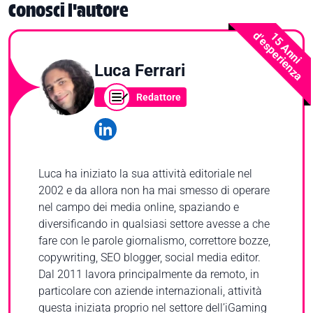
Conosci l'autore
d'esperienza
15 Anni
Luca Ferrari
Redattore
Luca ha iniziato la sua attività editoriale nel
2002 e da allora non ha mai smesso di operare
nel campo dei media online, spaziando e
diversificando in qualsiasi settore avesse a che
fare con le parole giornalismo, correttore bozze,
copywriting, SEO blogger, social media editor.
Dal 2011 lavora principalmente da remoto, in
particolare con aziende internazionali, attività
questa iniziata proprio nel settore dell’iGaming