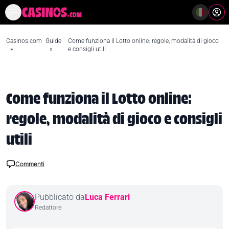
Casinò Online Casino Online
Mi
Casinos.com
Guide
Come funziona il Lotto online: regole, modalità di gioco
»
»
e consigli utili
Come funziona il Lotto online:
regole, modalità di gioco e consigli
utili
Commenti
Pubblicato da
Luca Ferrari
Redattore