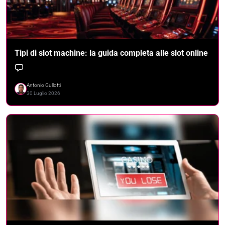
Tipi di slot machine: la guida completa alle slot online
Antonio Gullotti
30 Luglio 2026