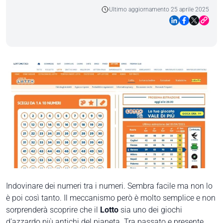
Ultimo aggiornamento 25 aprile 2025
Indovinare dei numeri tra i numeri. Sembra facile ma non lo
è poi così tanto. Il meccanismo però è molto semplice e non
sorprenderà scoprire che il
Lotto
sia uno dei giochi
d’azzardo più antichi del pianeta. Tra passato e presente,