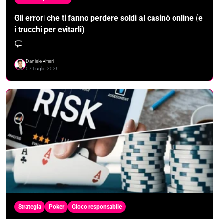
Gli errori che ti fanno perdere soldi al casinò online (e
i trucchi per evitarli)
Daniele Alfieri
07 Luglio 2026
Strategia
Poker
Gioco responsabile