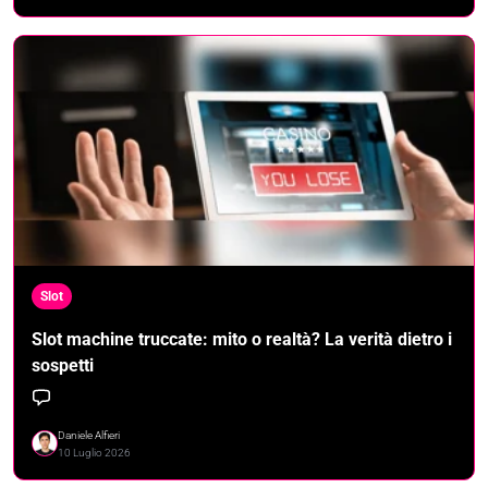
Slot
Slot machine truccate: mito o realtà? La verità dietro i
sospetti
Daniele Alfieri
10 Luglio 2026