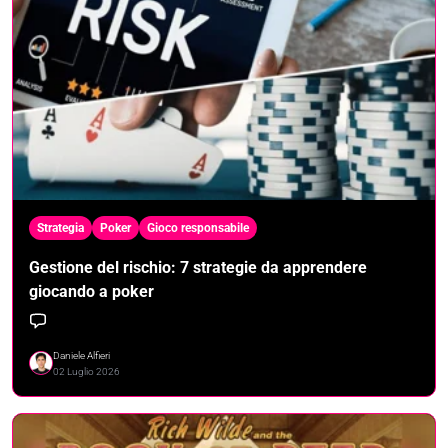
Strategia
Poker
Gioco responsabile
Gestione del rischio: 7 strategie da apprendere
giocando a poker
Daniele Alfieri
02 Luglio 2026