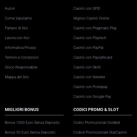
Autori
Casinò con SPID
Come Valutiamo
Migliori Casinò Online
Parlano di Noi
Casinò con Pragmatic Play
Lavora con Noi
Casinò con Playtech
Informativa Privacy
Casinò con PayPal
Termini e Condizioni
Casinò con Paysafecard
Gioco Responsabile
Casinò con Skrill
Mappa del Sito
Casinò con Neteller
Casinò con Postepay
Casinò con Google Pay
MIGLIORI BONUS
CODICI PROMO & SLOT
Bonus 1000 Euro Senza Deposito
Codici Promozionali Goldbet
Bonus 50 Euro Senza Deposito
Codice Promozionale StarCasinò