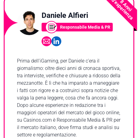
d'esperienza
8 Anni
Daniele Alfieri
Responsabile Media & PR
Prima dell'iGaming, per Daniele c'era il
giornalismo: oltre dieci anni di cronaca sportiva,
tra interviste, verifiche e chiusure a ridosso della
mezzanotte. È lì che ha imparato a maneggiare
i fatti con rigore e a costruirci sopra notizie che
valga la pena leggere, cosa che fa ancora oggi.
Dopo alcune esperienze in redazione tra i
maggiori operatori del mercato del gioco online,
su Casinos.com è Responsabile Media & PR per
il mercato italiano, dove firma studi e analisi su
settore e regolamentazione.