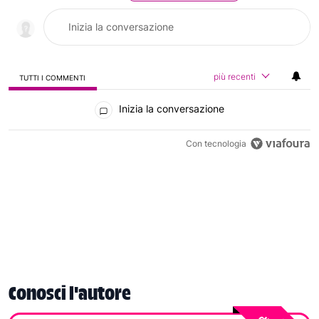
più recenti
TUTTI I COMMENTI
Tutti i commenti
Inizia la conversazione
Con tecnologia
Conosci l'autore