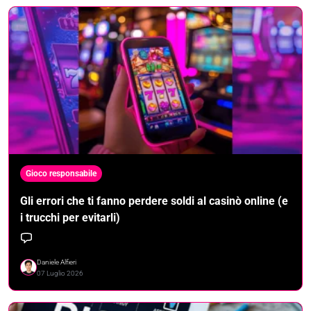
Gioco responsabile
Gli errori che ti fanno perdere soldi al casinò online (e
i trucchi per evitarli)
Daniele Alfieri
07 Luglio 2026