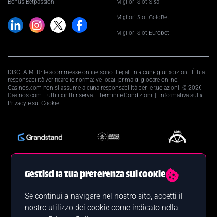
Bonus Betpassion
Migliori Slot Sisal
Migliori Slot GoldBet
Migliori Slot Eurobet
DISCLAIMER: le scommesse online sono illegali in alcune giurisdizioni. È tua
responsabilità verificare le normative locali prima di giocare online.
Casinos.com non si assume alcuna responsabilità per le tue azioni. © 2026
Casinos.com. Tutti i diritti riservati.
Termini e Condizioni
|
Informativa sulla
Privacy e sui Cookie
Gestisci la tua preferenza sui cookie
Se continui a navigare nel nostro sito, accetti il
nostro utilizzo dei cookie come indicato nella