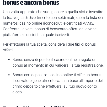
bonus e ancora bonus
Una volta appurato che vuoi giocare a quella slot e investire
la tua voglia di divertimento con soldi reali, scorri
la lista dei
numerosi casino online
riconosciuti e certificati AAMS.
Confronta i diversi bonus di benvenuto offerti dalle varie
piattaforme e decidi tu a quale iscriverti.
Per effettuare la tua scelta, considera i due tipi di bonus
offerti:
Bonus senza deposito: il casino online ti regala un
bonus al momento in cui validerai la tua registrazione.
Bonus con deposito: il casino online ti offre un bonus
il cui valore generalmente varia in base all’importo del
primo deposito che effettuerai sul tuo nuovo conto
gioco.