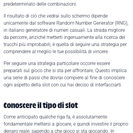
predeterminato delle combinazioni.
Il risultato di ciò che vedrai sullo schermo dipende
unicamente dal software Random Number Generator (RNG),
in italiano generatore di numeri casuali. La strada migliore
da percorre, anziché metterti ingenuamente alla ricerca dei
trucchi più improbabili, è quella di seguire una strategia per
comprendere al meglio le tue possibilità di vincere.
Per seguire una strategia particolare occorre essere
preparati sul gioco che si sta per affrontare. Questo implica
una serie di passi che dovrai compiere al fine di conoscere
ogni aspetto della slot con cui hai deciso di interfacciarti.
Conoscere il tipo di slot
Come anticipato qualche riga fa, è assolutamente
fondamentale mettersi a giocare, e quindi investire il proprio
denaro reale, sapendo a che gioco si sta giocando. In