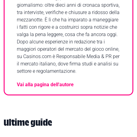
giornalismo: oltre dieci anni di cronaca sportiva,
tra interviste, verifiche e chiusure a ridosso della
mezzanotte. È lì che ha imparato a maneggiare
i fatti con rigore e a costruirci sopra notizie che
valga la pena leggere, cosa che fa ancora oggi.
Dopo alcune esperienze in redazione tra i
maggiori operatori del mercato del gioco online,
su Casinos.com è Responsabile Media & PR per
il mercato italiano, dove firma studi e analisi su
settore e regolamentazione.
Vai alla pagina dell'autore
Ultime guide