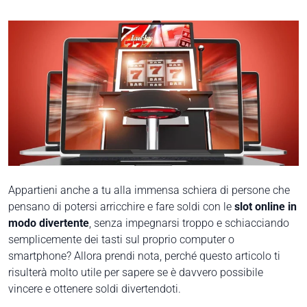
Appartieni anche a tu alla immensa schiera di persone che
pensano di potersi arricchire e fare soldi con le
slot online in
modo divertente
, senza impegnarsi troppo e schiacciando
semplicemente dei tasti sul proprio computer o
smartphone? Allora prendi nota, perché questo articolo ti
risulterà molto utile per sapere se è davvero possibile
vincere e ottenere soldi divertendoti.