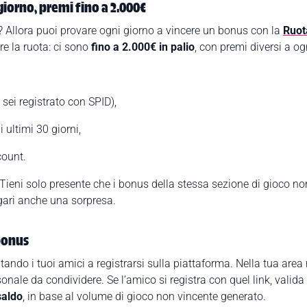
 giorno, premi fino a 2.000€
o? Allora puoi provare ogni giorno a vincere un bonus con la
Ruot
are la ruota: ci sono
fino a 2.000€ in palio
, con premi diversi a og
 sei registrato con SPID),
 ultimi 30 giorni,
count.
. Tieni solo presente che i bonus della stessa sezione di gioco 
gari anche una sorpresa.
 bonus
do i tuoi amici a registrarsi sulla piattaforma. Nella tua area 
onale da condividere. Se l’amico si registra con quel link, valida i
saldo
, in base al volume di gioco non vincente generato.