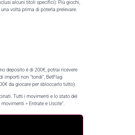
usi alcuni titoli specifici). Più giochi,
 una volta prima di poterla prelevare.
imo deposito è di 200€, potrai ricevere
di importi non “tondi”, BetFlag
0€ da giocare per sbloccarlo tutto).
inati. Tutti i movimenti e lo stato del
i movimenti > Entrate e Uscite”.