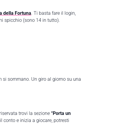
a della Fortuna
. Ti basta fare il login,
ni spicchio (sono 14 in tutto).
non si sommano. Un giro al giorno su una
riservata trovi la sezione
“Porta un
l conto e inizia a giocare, potresti