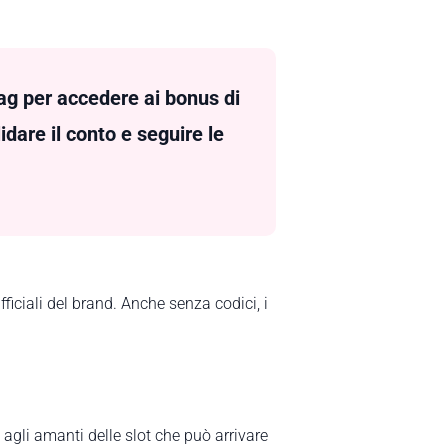
ag per accedere ai bonus di
idare il conto e seguire le
fficiali del brand. Anche senza codici, i
gli amanti delle slot che può arrivare