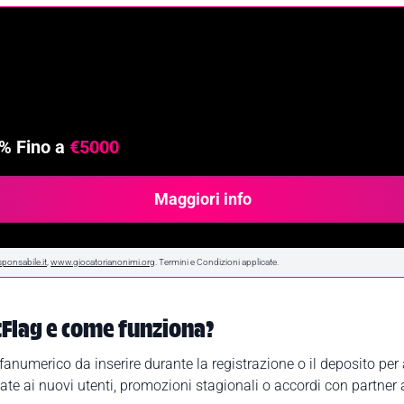
% Fino a
€5000
Maggiori info
ponsabile.it
,
www.giocatorianonimi.org
. Termini e Condizioni applicate.
tFlag e come funziona?
fanumerico da inserire durante la registrazione o il deposito per
ate ai nuovi utenti, promozioni stagionali o accordi con partner af