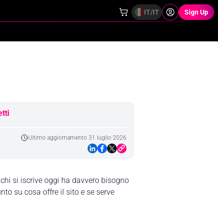
gliori Casinò
Casinò Che Pagano Subito
Casinò Live
Casinò Con
IT/IT
Sign Up
tti
Ultimo aggiornamento 31 luglio 2026
chi si iscrive oggi ha davvero bisogno
o su cosa offre il sito e se serve