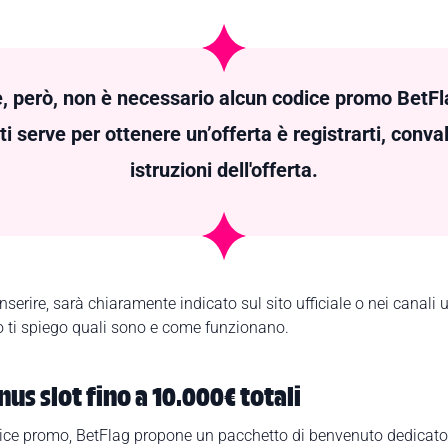
e, però, non è necessario alcun codice promo BetFl
i serve per ottenere un’offerta è registrarti, conval
istruzioni dell'offerta.
serire, sarà chiaramente indicato sul sito ufficiale o nei canali u
o ti spiego quali sono e come funzionano.
us slot fino a 10.000€ totali
ice promo, BetFlag propone un pacchetto di benvenuto dedicato a