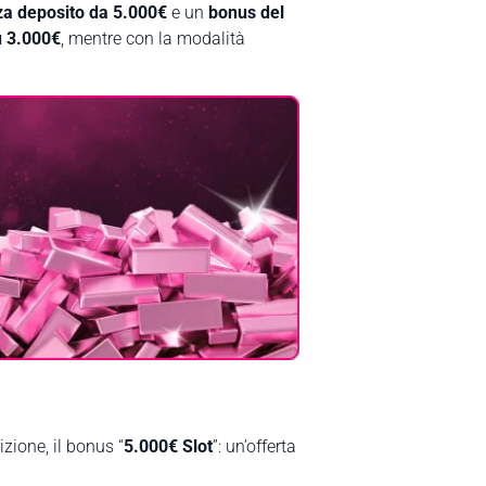
a deposito da 5.000€
e un
bonus del
ù 3.000€
, mentre con la modalità
izione, il bonus “
5.000€ Slot
”: un’offerta