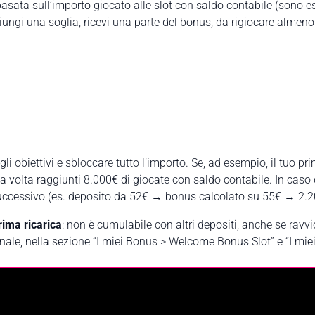
basata sull’importo giocato alle slot con saldo contabile (sono escl
iungi una soglia, ricevi una parte del bonus, da rigiocare almeno
li obiettivi e sbloccare tutto l’importo. Se, ad esempio, il tuo pr
a volta raggiunti 8.000€ di giocate con saldo contabile. In caso 
uccessivo (es. deposito da 52€ → bonus calcolato su 55€ → 2.20
rima ricarica
: non è cumulabile con altri depositi, anche se ravvic
onale, nella sezione “I miei Bonus > Welcome Bonus Slot” e “I mie