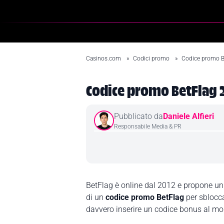
Casinos.com
»
Codici promo
»
Codice promo B
Codice promo BetFlag 2
Pubblicato da
Daniele Alfieri
Responsabile Media & PR
BetFlag è online dal 2012 e propone un 
di un
codice promo BetFlag
per sblocc
davvero inserire un codice bonus al mom