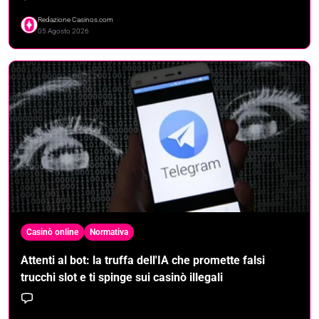
Redazione Casinos.com
05 Agosto 2026
Casinò online
Normativa
Attenti al bot: la truffa dell'IA che promette falsi
trucchi slot e ti spinge sui casinò illegali