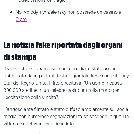
Potter: Visions of Magic
No, Volodymyr Zelensky non possiede un casinò a
Cipro
La notizia fake riportata dagli organi
di stampa
Il video, che è apparso sui social media, è stato anche
pubblicato da importanti testate giornalistiche come il Daily
Star del Regno Unito. Il titolo recitava: "Un uomo incassa
300.000 sterline in un celebre casinò e 'crolla morto per
l'eccitazione della vincita'".
L'angosciante filmato è stato diffuso ampiamente sui social
media, con numerose segnalazioni false secondo le quali la
vittima è effettivamente deceduta.