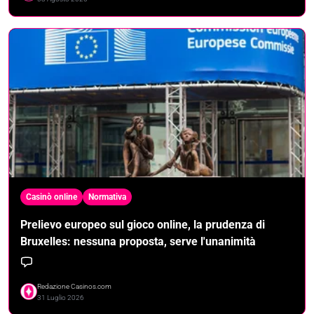
Casinò online
Normativa
Prelievo europeo sul gioco online, la prudenza di
Bruxelles: nessuna proposta, serve l'unanimità
Redazione Casinos.com
31 Luglio 2026