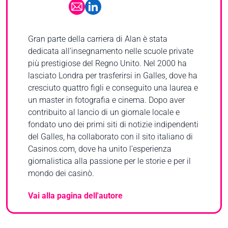
Gran parte della carriera di Alan è stata
dedicata all’insegnamento nelle scuole private
più prestigiose del Regno Unito. Nel 2000 ha
lasciato Londra per trasferirsi in Galles, dove ha
cresciuto quattro figli e conseguito una laurea e
un master in fotografia e cinema. Dopo aver
contribuito al lancio di un giornale locale e
fondato uno dei primi siti di notizie indipendenti
del Galles, ha collaborato con il sito italiano di
Casinos.com, dove ha unito l’esperienza
giornalistica alla passione per le storie e per il
mondo dei casinò.
Vai alla pagina dell'autore