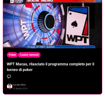
Poker
Casinò terrestri
WPT Macau, rilasciato il programma completo per il
torneo di poker
Daniele Alfieri
23 Aprile 2024