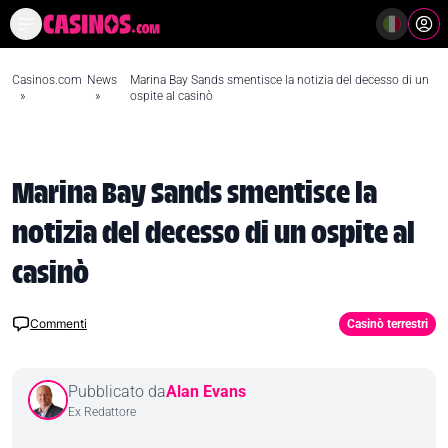
Casinò Online Casino Online
Mi
Casinos.com
News
Marina Bay Sands smentisce la notizia del decesso di un
»
»
ospite al casinò
Marina Bay Sands smentisce la
notizia del decesso di un ospite al
casinò
Commenti
Casinò terrestri
Pubblicato da
Alan Evans
Ex Redattore