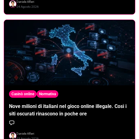
Daniele Alfieri
04 Agosto 2026
Casinò online
Normativa
Nove milioni di italiani nel gioco online illegale. Così i
siti oscurati rinascono in poche ore
Daniele Alfieri
03 Agosto 2026