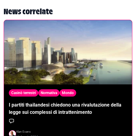
News correlate
Casinò terrestri
Normativa
Mondo
I partiti thailandesi chiedono una rivalutazione della
legge sui complessi di intrattenimento
Alan Evans