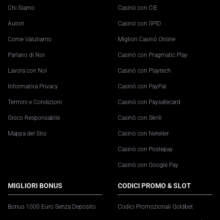
Chi Siamo
Casinò con CIE
Autori
Casinò con SPID
Come Valutiamo
Migliori Casinò Online
Parlano di Noi
Casinò con Pragmatic Play
Lavora con Noi
Casinò con Playtech
Informativa Privacy
Casinò con PayPal
Termini e Condizioni
Casinò con Paysafecard
Gioco Responsabile
Casinò con Skrill
Mappa del Sito
Casinò con Neteller
Casinò con Postepay
Casinò con Google Pay
MIGLIORI BONUS
CODICI PROMO & SLOT
Bonus 1000 Euro Senza Deposito
Codici Promozionali Goldbet