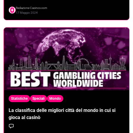
Redazione Casinos.com
17 Maggio 2024
Statistiche
Speciali
Mondo
La classifica delle migliori città del mondo in cui si
gioca al casinò