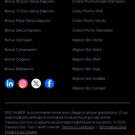
Bonus 50 Euro Senza Deposito
Codice Promozionale StarCasinò
Bonus 10 Euro Senza Deposito
Codici Promo SNAI
Bonus Poker Senza Deposito
Codici Promo Vincitu
Bonus Senza Deposito
Codice Promo Stanleybet
Bonus Giornalieri
Migliori Slot Online
Bonus Compleanno
Migliori Slot Gratis
Bonus Quigioco
Migliori Slot SNAI
Bonus Betpassion
Migliori Slot Sisal
Migliori Slot GoldBet
Migliori Slot Eurobet
DISCLAIMER: le scommesse online sono illegali in alcune giurisdizioni. È tua
responsabilità verificare le normative locali prima di giocare online.
Casinos.com non si assume alcuna responsabilità per le tue azioni. © 2026
Casinos.com. Tutti i diritti riservati.
Termini e Condizioni
|
Informativa sulla
Privacy e sui Cookie