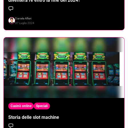
diventerà re entro la fine del 2024?
Daniele Alfieri
07 Luglio 2024
Casinò online
Speciali
Storia delle slot machine