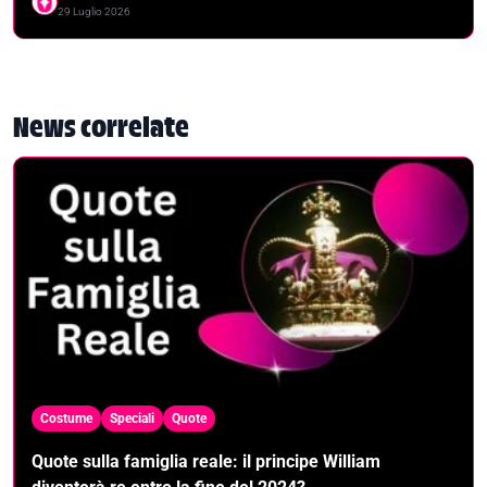
29 Luglio 2026
News correlate
Costume
Speciali
Quote
Quote sulla famiglia reale: il principe William