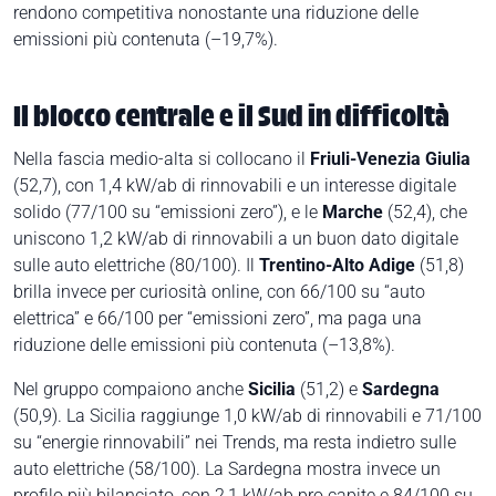
rendono competitiva nonostante una riduzione delle
emissioni più contenuta (–19,7%).
Il blocco centrale e il Sud in difficoltà
Nella fascia medio-alta si collocano il
Friuli-Venezia Giulia
(52,7), con 1,4 kW/ab di rinnovabili e un interesse digitale
solido (77/100 su “emissioni zero”), e le
Marche
(52,4), che
uniscono 1,2 kW/ab di rinnovabili a un buon dato digitale
sulle auto elettriche (80/100). Il
Trentino-Alto Adige
(51,8)
brilla invece per curiosità online, con 66/100 su “auto
elettrica” e 66/100 per “emissioni zero”, ma paga una
riduzione delle emissioni più contenuta (–13,8%).
Nel gruppo compaiono anche
Sicilia
(51,2) e
Sardegna
(50,9). La Sicilia raggiunge 1,0 kW/ab di rinnovabili e 71/100
su “energie rinnovabili” nei Trends, ma resta indietro sulle
auto elettriche (58/100). La Sardegna mostra invece un
profilo più bilanciato, con 2,1 kW/ab pro capite e 84/100 su