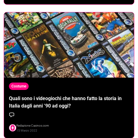
Costume
Quali sono i videogiochi che hanno fatto la storia in
Italia dagli anni ’90 ad oggi?
Redazione Casinos.com
15 Marzo 2022