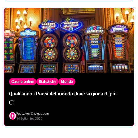
Casinò online
Statistiche
Mondo
Quali sono i Paesi del mondo dove si gioca di più
Redazione Casinos.com
14 Settembre 2020