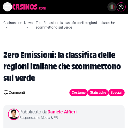
Casinò Online Casino Online
Mi
Casinos.com
News
Zero Emissioni: la classifica delle regioni italiane che
»
»
scommettono sul verde
Zero Emissioni: la classifica delle
regioni italiane che scommettono
sul verde
Commenti
Costume
Statistiche
Speciali
Pubblicato da
Daniele Alfieri
Responsabile Media & PR