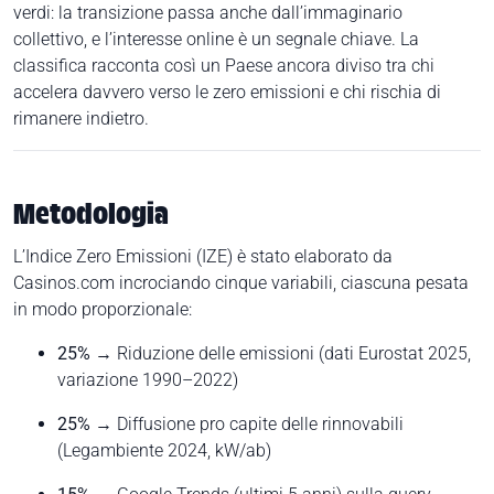
verdi: la transizione passa anche dall’immaginario
collettivo, e l’interesse online è un segnale chiave. La
classifica racconta così un Paese ancora diviso tra chi
accelera davvero verso le zero emissioni e chi rischia di
rimanere indietro.
Metodologia
L’Indice Zero Emissioni (IZE) è stato elaborato da
Casinos.com incrociando cinque variabili, ciascuna pesata
in modo proporzionale:
25% →
Riduzione delle emissioni (dati Eurostat 2025,
variazione 1990–2022)
25% →
Diffusione pro capite delle rinnovabili
(Legambiente 2024, kW/ab)