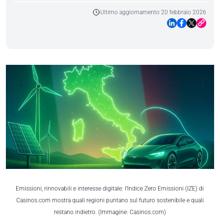
Ultimo aggiornamento 20 febbraio 2026
Emissioni, rinnovabili e interesse digitale: l’Indice Zero Emissioni (IZE) di
Casinos.com mostra quali regioni puntano sul futuro sostenibile e quali
restano indietro. (Immagine: Casinos.com)