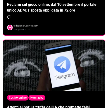
Reclami sul gioco online, dal 10 settembre il portale
unico ADM: risposta obbligata in 72 ore
Redazione Casinos.com
05 Agosto 2026
Casinò online
Normativa
Attenti al bot: la truffa dell'IA che promette falsi