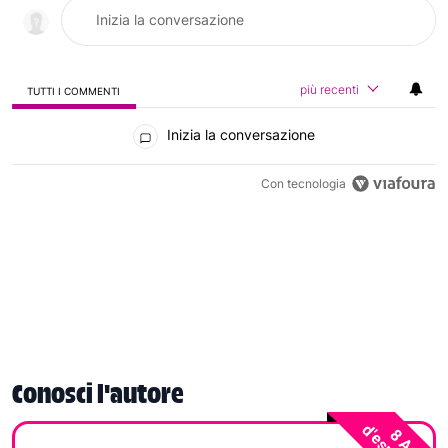
più recenti
TUTTI I COMMENTI
Tutti i commenti
Inizia la conversazione
Con tecnologia
Conosci l'autore
8 Anni