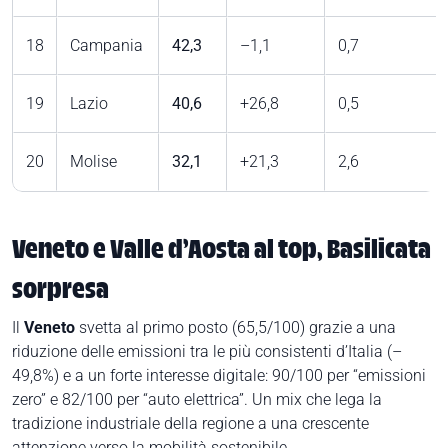
18
Campania
42,3
–1,1
0,7
19
Lazio
40,6
+26,8
0,5
20
Molise
32,1
+21,3
2,6
Veneto e Valle d’Aosta al top, Basilicata
sorpresa
Il
Veneto
svetta al primo posto (65,5/100) grazie a una
riduzione delle emissioni tra le più consistenti d’Italia (–
49,8%) e a un forte interesse digitale: 90/100 per “emissioni
zero” e 82/100 per “auto elettrica”. Un mix che lega la
tradizione industriale della regione a una crescente
attenzione verso la mobilità sostenibile.