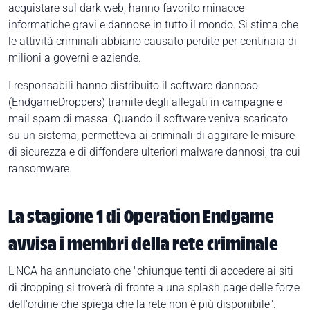
acquistare sul dark web, hanno favorito minacce
informatiche gravi e dannose in tutto il mondo. Si stima che
le attività criminali abbiano causato perdite per centinaia di
milioni a governi e aziende.
I responsabili hanno distribuito il software dannoso
(EndgameDroppers) tramite degli allegati in campagne e-
mail spam di massa. Quando il software veniva scaricato
su un sistema, permetteva ai criminali di aggirare le misure
di sicurezza e di diffondere ulteriori malware dannosi, tra cui
ransomware.
La stagione 1 di Operation Endgame
avvisa i membri della rete criminale
L'NCA ha annunciato che "chiunque tenti di accedere ai siti
di dropping si troverà di fronte a una splash page delle forze
dell'ordine che spiega che la rete non è più disponibile".