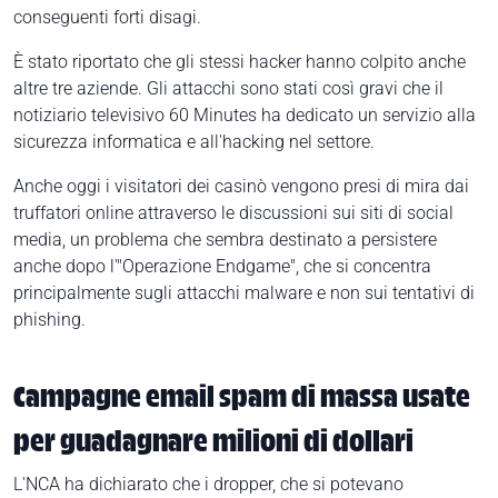
conseguenti forti disagi.
È stato riportato che gli stessi hacker hanno colpito anche
altre tre aziende. Gli attacchi sono stati così gravi che il
notiziario televisivo 60 Minutes ha dedicato un servizio alla
sicurezza informatica e all'hacking nel settore.
Anche oggi i visitatori dei casinò vengono presi di mira dai
truffatori online attraverso le discussioni sui siti di social
media, un problema che sembra destinato a persistere
anche dopo l'"Operazione Endgame", che si concentra
principalmente sugli attacchi malware e non sui tentativi di
phishing.
Campagne email spam di massa usate
per guadagnare milioni di dollari
L'NCA ha dichiarato che i dropper, che si potevano