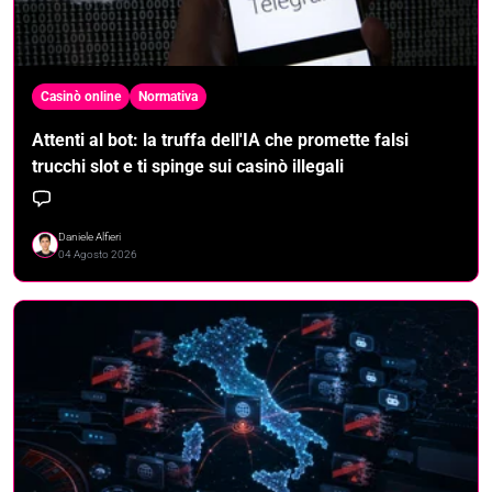
Casinò online
Normativa
Attenti al bot: la truffa dell'IA che promette falsi
trucchi slot e ti spinge sui casinò illegali
Daniele Alfieri
04 Agosto 2026