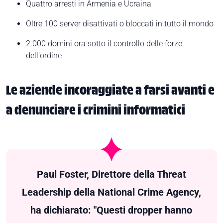
Quattro arresti in Armenia e Ucraina
Oltre 100 server disattivati o bloccati in tutto il mondo
2.000 domini ora sotto il controllo delle forze
dell'ordine
Le aziende incoraggiate a farsi avanti e
a denunciare i crimini informatici
Paul Foster, Direttore della Threat
Leadership della National Crime Agency,
ha dichiarato: "Questi dropper hanno