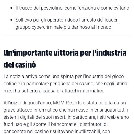
Il trucco del pesciolino: come funziona e come evitarlo
Sollievo per gli operatori dopo l'arresto del leader
gruppo cybercriminale più dannoso al mondo
Un'importante vittoria per l'industria
del casinò
La notizia arriva come una spinta per l'industria del gioco
online e in particolare per quella dei casinò, che negli ultimi
mesi ha sofferto a causa di attacchi informatici.
All'inizio di quest'anno, MGM Resorts è stata colpita da un
grave attacco informatico che ha messo in crisi quasi tutti i
sistemi digitali dei suoi resort. In particolare, i siti web erano
fuori uso e gli sportelli bancomat e i distributori di
banconote nei casinò risultavano inutilizzabili, con