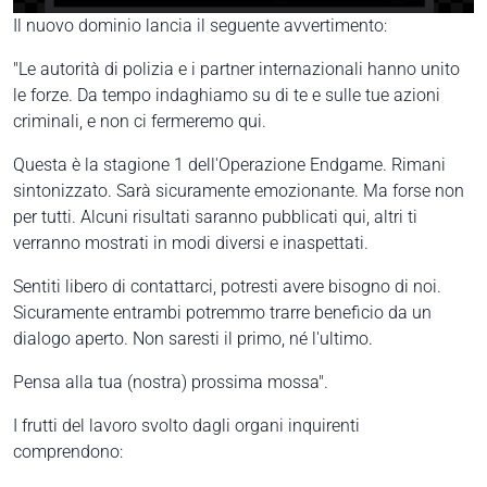
Il nuovo dominio lancia il seguente avvertimento:
"Le autorità di polizia e i partner internazionali hanno unito
le forze. Da tempo indaghiamo su di te e sulle tue azioni
criminali, e non ci fermeremo qui.
Questa è la stagione 1 dell'Operazione Endgame. Rimani
sintonizzato. Sarà sicuramente emozionante. Ma forse non
per tutti. Alcuni risultati saranno pubblicati qui, altri ti
verranno mostrati in modi diversi e inaspettati.
Sentiti libero di contattarci, potresti avere bisogno di noi.
Sicuramente entrambi potremmo trarre beneficio da un
dialogo aperto. Non saresti il primo, né l'ultimo.
Pensa alla tua (nostra) prossima mossa"
.
I frutti del lavoro svolto dagli organi inquirenti
comprendono: