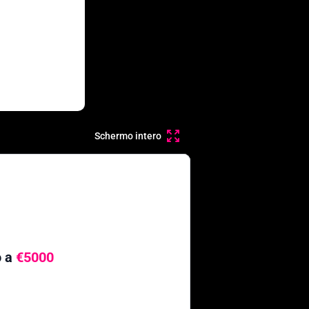
Schermo intero
o a
€5000