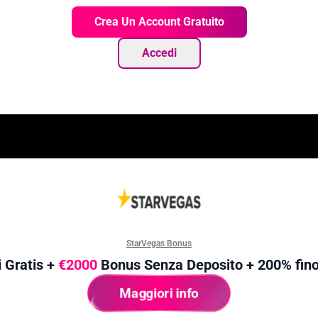
Crea Un Account Gratuito
Accedi
StarVegas Bonus
i Gratis +
€2000
Bonus Senza Deposito + 200% fin
Maggiori info