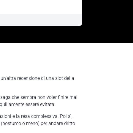
un’altra recensione di una slot della
a saga che sembra non voler finire mai.
nquillamente essere evitata.
tazioni e la resa complessiva. Poi sì,
o (postumo o meno) per andare dritto