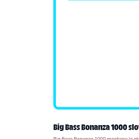
Big Bass Bonanza 1000 slo