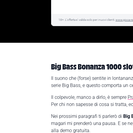
18+. L'offerta e' valida solo per i nuovi clienti.
www.gioca-re
Big Bass Bonanza 1000 slo
Il suono che (forse) sentite in lontanan
serie Big Bass, e questo comporta un ce
Il colpevole, manco a dirlo, è sempre
Pr
Per chi non sapesse di cosa si tratta, e
Nei prossimi paragrafi ti parlerò di
Big 
magari mi prenderò una pausa. E se nel
alla demo gratuita.